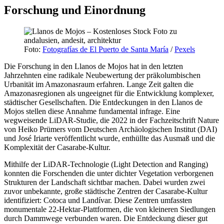
Forschung und Einordnung
Foto:
Fotografías de El Puerto de Santa María
/
Pexels
Die Forschung in den Llanos de Mojos hat in den letzten
Jahrzehnten eine radikale Neubewertung der präkolumbischen
Urbanität im Amazonasraum erfahren. Lange Zeit galten die
Amazonasregionen als ungeeignet für die Entwicklung komplexer,
städtischer Gesellschaften. Die Entdeckungen in den Llanos de
Mojos stellen diese Annahme fundamental infrage. Eine
wegweisende LiDAR-Studie, die 2022 in der Fachzeitschrift Nature
von Heiko Prümers vom Deutschen Archäologischen Institut (DAI)
und José Iriarte veröffentlicht wurde, enthüllte das Ausmaß und die
Komplexität der Casarabe-Kultur.
Mithilfe der LiDAR-Technologie (Light Detection and Ranging)
konnten die Forschenden die unter dichter Vegetation verborgenen
Strukturen der Landschaft sichtbar machen. Dabei wurden zwei
zuvor unbekannte, große städtische Zentren der Casarabe-Kultur
identifiziert: Cotoca und Landívar. Diese Zentren umfassten
monumentale 22-Hektar-Plattformen, die von kleineren Siedlungen
durch Dammwege verbunden waren. Die Entdeckung dieser gut