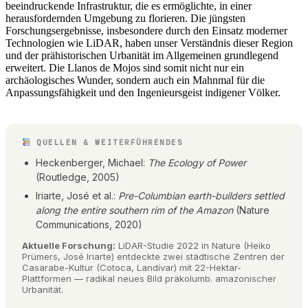
beeindruckende Infrastruktur, die es ermöglichte, in einer
herausfordernden Umgebung zu florieren. Die jüngsten
Forschungsergebnisse, insbesondere durch den Einsatz moderner
Technologien wie LiDAR, haben unser Verständnis dieser Region
und der prähistorischen Urbanität im Allgemeinen grundlegend
erweitert. Die Llanos de Mojos sind somit nicht nur ein
archäologisches Wunder, sondern auch ein Mahnmal für die
Anpassungsfähigkeit und den Ingenieursgeist indigener Völker.
QUELLEN & WEITERFÜHRENDES
Heckenberger, Michael:
The Ecology of Power
(Routledge, 2005)
Iriarte, José et al.:
Pre-Columbian earth-builders settled
along the entire southern rim of the Amazon
(Nature
Communications, 2020)
Aktuelle Forschung:
LiDAR-Studie 2022 in Nature (Heiko
Prümers, José Iriarte) entdeckte zwei städtische Zentren der
Casarabe-Kultur (Cotoca, Landívar) mit 22-Hektar-
Plattformen — radikal neues Bild präkolumb. amazonischer
Urbanität.