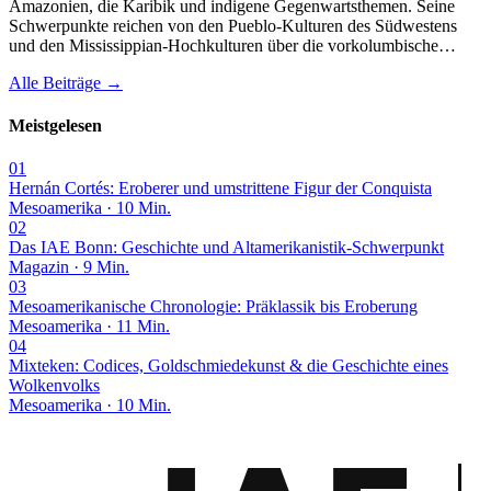
Amazonien, die Karibik und indigene Gegenwartsthemen. Seine
Schwerpunkte reichen von den Pueblo-Kulturen des Südwestens
und den Mississippian-Hochkulturen über die vorkolumbische…
Alle Beiträge →
Meistgelesen
01
Hernán Cortés: Eroberer und umstrittene Figur der Conquista
Mesoamerika · 10 Min.
02
Das IAE Bonn: Geschichte und Altamerikanistik-Schwerpunkt
Magazin · 9 Min.
03
Mesoamerikanische Chronologie: Präklassik bis Eroberung
Mesoamerika · 11 Min.
04
Mixteken: Codices, Goldschmiedekunst & die Geschichte eines
Wolkenvolks
Mesoamerika · 10 Min.