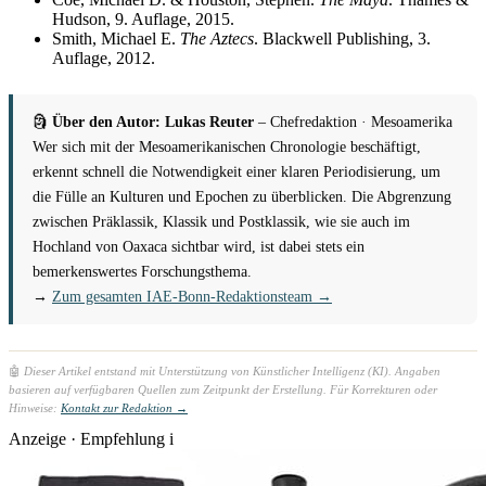
Hudson, 9. Auflage, 2015.
Smith, Michael E.
The Aztecs
. Blackwell Publishing, 3.
Auflage, 2012.
🗿
Über den Autor: Lukas Reuter
– Chefredaktion · Mesoamerika
Wer sich mit der Mesoamerikanischen Chronologie beschäftigt,
erkennt schnell die Notwendigkeit einer klaren Periodisierung, um
die Fülle an Kulturen und Epochen zu überblicken. Die Abgrenzung
zwischen Präklassik, Klassik und Postklassik, wie sie auch im
Hochland von Oaxaca sichtbar wird, ist dabei stets ein
bemerkenswertes Forschungsthema.
→
Zum gesamten IAE-Bonn-Redaktionsteam →
🤖
Dieser Artikel entstand mit Unterstützung von Künstlicher Intelligenz (KI). Angaben
basieren auf verfügbaren Quellen zum Zeitpunkt der Erstellung. Für Korrekturen oder
Hinweise:
Kontakt zur Redaktion →
Anzeige · Empfehlung
i