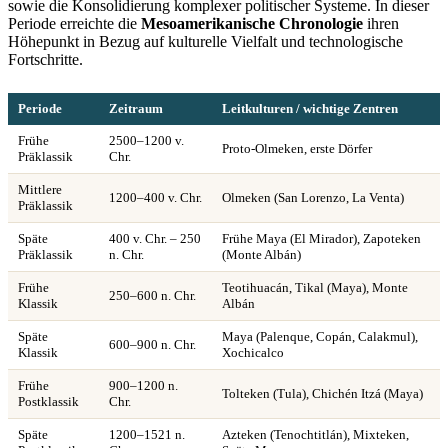
sowie die Konsolidierung komplexer politischer Systeme. In dieser
Periode erreichte die
Mesoamerikanische Chronologie
ihren
Höhepunkt in Bezug auf kulturelle Vielfalt und technologische
Fortschritte.
Periode
Zeitraum
Leitkulturen / wichtige Zentren
Frühe
2500–1200 v.
Proto-Olmeken, erste Dörfer
Präklassik
Chr.
Mittlere
1200–400 v. Chr.
Olmeken (San Lorenzo, La Venta)
Präklassik
Späte
400 v. Chr. – 250
Frühe Maya (El Mirador), Zapoteken
Präklassik
n. Chr.
(Monte Albán)
Frühe
Teotihuacán, Tikal (Maya), Monte
250–600 n. Chr.
Klassik
Albán
Späte
Maya (Palenque, Copán, Calakmul),
600–900 n. Chr.
Klassik
Xochicalco
Frühe
900–1200 n.
Tolteken (Tula), Chichén Itzá (Maya)
Postklassik
Chr.
Späte
1200–1521 n.
Azteken (Tenochtitlán), Mixteken,