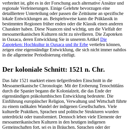
verbreitet ist, gibt es in der Forschung auch alternative Ansätze und
regionale Verfeinerungen. Einige Gelehrte bevorzugen eine
detailliertere Unterteilung oder passen die Zeiträume an spezifische
lokale Entwicklungen an. Beispielsweise kann die Präklassik in
bestimmten Regionen früher enden oder die Klassik einen anderen
Charakter haben. Diese Nuancen sind wichtig, um die Vielfalt der
mesoamerikanischen Kulturen nicht zu nivellieren. Die Zapoteken
in Oaxaca, deren Entwicklung Sie in unserem Artikel
Die
Zapoteken: Hochkultur in Oaxaca und ihr Erbe
vertiefen können,
zeigen eine eigenständige Entwicklung, die sich nicht immer nahtlos
in die allgemeine Periodisierung einfügt.
Der koloniale Schnitt: 1521 n. Chr.
Das Jahr 1521 markiert einen tiefgreifenden Einschnitt in die
Mesoamerikanische Chronologie. Mit der Eroberung Tenochtitláns
durch die Spanier begann die Kolonialzeit, die das Ende der
eigenständigen präkolumbischen Entwicklung bedeutete. Die
Einführung europäischer Religion, Verwaltung und Wirtschaft führte
zu einem radikalen Wandel der indigenen Gesellschaften. Viele
kulturelle Praktiken, Sprachen und politische Strukturen wurden
unterdrückt oder transformiert. Dennoch leben viele Elemente der
mesoamerikanischen Kulturen in den heutigen indigenen
Gemeinschaften fort, sei es in Bräuchen, Sprachen oder der