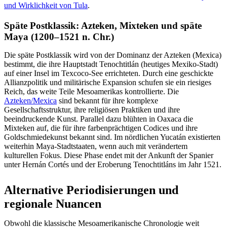
und Wirklichkeit von Tula
.
Späte Postklassik: Azteken, Mixteken und späte
Maya (1200–1521 n. Chr.)
Die späte Postklassik wird von der Dominanz der Azteken (Mexica)
bestimmt, die ihre Hauptstadt Tenochtitlán (heutiges Mexiko-Stadt)
auf einer Insel im Texcoco-See errichteten. Durch eine geschickte
Allianzpolitik und militärische Expansion schufen sie ein riesiges
Reich, das weite Teile Mesoamerikas kontrollierte. Die
Azteken/Mexica
sind bekannt für ihre komplexe
Gesellschaftsstruktur, ihre religiösen Praktiken und ihre
beeindruckende Kunst. Parallel dazu blühten in Oaxaca die
Mixteken auf, die für ihre farbenprächtigen Codices und ihre
Goldschmiedekunst bekannt sind. Im nördlichen Yucatán existierten
weiterhin Maya-Stadtstaaten, wenn auch mit verändertem
kulturellen Fokus. Diese Phase endet mit der Ankunft der Spanier
unter Hernán Cortés und der Eroberung Tenochtitláns im Jahr 1521.
Alternative Periodisierungen und
regionale Nuancen
Obwohl die klassische Mesoamerikanische Chronologie weit