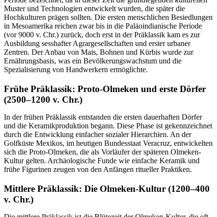
Muster und Technologien entwickelt wurden, die später die
Hochkulturen prägen sollten. Die ersten menschlichen Besiedlungen
in Mesoamerika reichen zwar bis in die Paläoindianische Periode
(vor 9000 v. Chr.) zurück, doch erst in der Präklassik kam es zur
Ausbildung sesshafter Agrargesellschaften und erster urbaner
Zentren. Der Anbau von Mais, Bohnen und Kürbis wurde zur
Ernährungsbasis, was ein Bevölkerungswachstum und die
Spezialisierung von Handwerkern ermöglichte.
Frühe Präklassik: Proto-Olmeken und erste Dörfer
(2500–1200 v. Chr.)
In der frühen Präklassik entstanden die ersten dauerhaften Dörfer
und die Keramikproduktion begann. Diese Phase ist gekennzeichnet
durch die Entwicklung einfacher sozialer Hierarchien. An der
Golfküste Mexikos, im heutigen Bundesstaat Veracruz, entwickelten
sich die Proto-Olmeken, die als Vorläufer der späteren Olmeken-
Kultur gelten. Archäologische Funde wie einfache Keramik und
frühe Figurinen zeugen von den Anfängen ritueller Praktiken.
Mittlere Präklassik: Die Olmeken-Kultur (1200–400
v. Chr.)
Die mittlere Präklassik ist die Blütezeit der Olmeken-Kultur, die oft