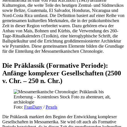
Mesoamerika ist eine von Paul Kirchhoff (1943) definierte
Kulturregion, die weite Teile des heutigen Zentral- und Südmexikos
sowie Belize, Guatemala, El Salvador, Honduras, Nicaragua und
Nord-Costa Rica umfasst. Die Definition basiert auf einer Reihe von
gemeinsamen kulturellen Merkmalen, die in der präkolumbischen
Zeit in dieser Region verbreitet waren. Dazu gehören etwa der
Anbau von Mais, Bohnen und Kürbis, die Verwendung des 260-
Tage-Ritualkalenders (Tzolkin), eine hieroglyphische Schrift, die
Ballspielkultur und die Errichtung großdimensionierter Architektur
wie Pyramiden. Diese gemeinsamen Elemente bilden die Grundlage
für die Einteilung der Mesoamerikanischen Chronologie.
Die Präklassik (Formative Periode):
Anfänge komplexer Gesellschaften (2500
v. Chr. – 250 n. Chr.)
Foto:
FranDany
/
Pexels
Die Präklassik markiert den Beginn der Entwicklung komplexer
Gesellschaften in Mesoamerika. Sie wird oft auch als Formative
Periode bezeichnet, da in dieser Zeit die grundlegenden kulturellen