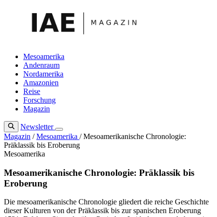
Zum
Inhalt
springen
Mesoamerika
Andenraum
Nordamerika
Amazonien
Reise
Forschung
Magazin
Newsletter
Magazin
/
Mesoamerika
/
Mesoamerikanische Chronologie:
Präklassik bis Eroberung
Mesoamerika
Mesoamerikanische Chronologie: Präklassik bis
Eroberung
Die mesoamerikanische Chronologie gliedert die reiche Geschichte
dieser Kulturen von der Präklassik bis zur spanischen Eroberung