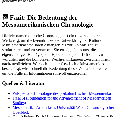
gekennzeichnet war.
🏁 Fazit: Die Bedeutung der
Mesoamerikanischen Chronologie
Die Mesoamerikanische Chronologie ist ein unverzichtbares
Werkzeug, um die beeindruckende Entwicklung der Kulturen
Mittelamerikas von ihren Anfängen bis zur Kolonialzeit zu
strukturieren und zu verstehen. Sie ermöglicht es uns, die
eigenständigen Beiträge jeder Epoche und jeder Leitkultur zu
würdigen und die komplexen Wechselwirkungen zwischen ihnen
nachzuvollziehen. Wer sich mit der Geschichte Mesoamerikas
beschäftigt, wird schnell die Bedeutung dieser Zeittafel erkennen,
um die Fülle an Informationen sinnvoll einzuordnen.
Quellen & Literatur
Wikipedia: Chronologie des präkolumbischen Mesoamerika
FAMSI (Foundation for the Advancement of Mesoamerican
Studies)
Mesoamerika-Arbeitskreis Universität Wien: Chronologischer
Überblick
Coe, Michael D. & Houston, Stephen.
The Maya
. Thames &