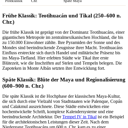
Postklassik
Chr.
Späte Maya
Frühe Klassik: Teotihuacán und Tikal (250–600 n.
Chr.)
Die frühe Klassik ist geprägt von der Dominanz Teotihuacáns, einer
gigantischen Metropole im zentralmexikanischen Hochland, die bis
zu 150.000 Einwohner zählte. Ihre Pyramiden der Sonne und des
Mondes sind beeindruckende Zeugnisse ihrer Macht. Teotihuacáns
Einfluss erstreckte sich durch Handel und militärische Präsenz bis
ins Maya-Tiefland. Hier erlebten Städte wie Tikal ihre erste
Blütezeit, wie die Inschriften auf Stelen und Tempeln belegen. Die
Zapoteken in Monte Albán setzten ihre Entwicklung fort.
Späte Klassik: Blüte der Maya und Regionalisierung
(600–900 n. Chr.)
Die späte Klassik ist die Hochphase der klassischen Maya-Kultur,
die sich durch eine Vielzahl von Stadtstaaten wie Palenque, Copán
und Calakmul auszeichnete. Diese Städte entwickelten eine
hochentwickelte Schrift, komplexe Kalendersysteme und eine
beeindruckende Architektur. Der
Tempel IV in Tikal
ist ein Beispiel
für die architektonischen Leistungen dieser Zeit. Nach dem
Niedergang Teotihuacáns um 600 n. Chr. kam es zu einer