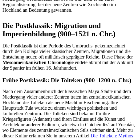
Regionalisierung, bei der neue Zentren wie Xochicalco im
Hochland an Bedeutung gewannen.
Die Postklassik: Migration und
Imperienbildung (900–1521 n. Chr.)
Die Postklassik ist eine Periode des Umbruchs, gekennzeichnet
durch den Kollaps vieler klassischer Zentren, Migrationen und die
Entstehung neuer, oft militärisch geprägter Reiche. Diese Phase der
Mesoamerikanischen Chronologie
endete abrupt mit der Ankunft
der Spanier im frühen 16. Jahrhundert.
Frühe Postklassik: Die Tolteken (900–1200 n. Chr.)
Nach dem Zusammenbruch der klassischen Maya-Städte und dem
Niedergang vieler anderer Zentren traten im zentralmexikanischen
Hochland die Tolteken als neue Macht in Erscheinung. Ihre
Hauptstadt Tula wurde zu einem wichtigen politischen und
kulturellen Zentrum. Die Tolteken sind bekannt für ihre
Kriegerfiguren (Atlanten) und ihren Einfluss auf die Kunst und
Architektur anderer Kulturen, wie etwa in Chichén Itzá auf Yucatán,
wo Elemente des zentralmexikanischen Stils sichtbar sind. Mehr zu
dieser Kultur erfahren Sie in unserem Artikel
Die Tolteken: Mythos