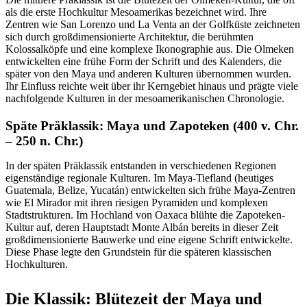
als die erste Hochkultur Mesoamerikas bezeichnet wird. Ihre
Zentren wie San Lorenzo und La Venta an der Golfküste zeichneten
sich durch großdimensionierte Architektur, die berühmten
Kolossalköpfe und eine komplexe Ikonographie aus. Die Olmeken
entwickelten eine frühe Form der Schrift und des Kalenders, die
später von den Maya und anderen Kulturen übernommen wurden.
Ihr Einfluss reichte weit über ihr Kerngebiet hinaus und prägte viele
nachfolgende Kulturen in der mesoamerikanischen Chronologie.
Späte Präklassik: Maya und Zapoteken (400 v. Chr.
– 250 n. Chr.)
In der späten Präklassik entstanden in verschiedenen Regionen
eigenständige regionale Kulturen. Im Maya-Tiefland (heutiges
Guatemala, Belize, Yucatán) entwickelten sich frühe Maya-Zentren
wie El Mirador mit ihren riesigen Pyramiden und komplexen
Stadtstrukturen. Im Hochland von Oaxaca blühte die Zapoteken-
Kultur auf, deren Hauptstadt Monte Albán bereits in dieser Zeit
großdimensionierte Bauwerke und eine eigene Schrift entwickelte.
Diese Phase legte den Grundstein für die späteren klassischen
Hochkulturen.
Die Klassik: Blütezeit der Maya und