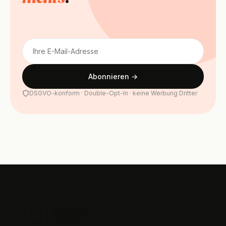
E-
Mail
Abonnieren →
DSGVO-konform · Double-Opt-In · keine Werbung Dritter