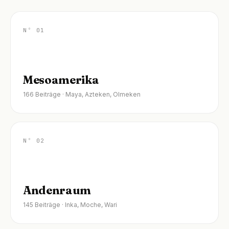
Massaker und seine
Tobias Klamm · 12 Min.
Folgen
Nº 01
Tobias Klamm · 13 Min.
Mesoamerika
166 Beiträge · Maya, Azteken, Olmeken
Nº 02
Andenraum
145 Beiträge · Inka, Moche, Wari