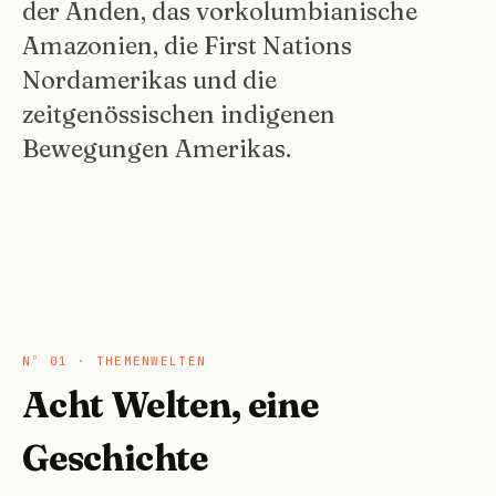
der Anden, das vorkolumbianische
Amazonien, die First Nations
Nordamerikas und die
zeitgenössischen indigenen
Bewegungen Amerikas.
FEATURED · NORDAMERIKA
W
NORDAMERIKA
S
NORDAMERIKA
I
Nº 01 · THEMENWELTEN
Wounded Knee
Acht Welten, eine
Sand Creek: Das Massaker
Inuit Kunst: Skulpturen,
von 1864 an Cheyenne und
Materialien und berühmte
1890: Das
Geschichte
Arapaho
Künstler
Tobias Klamm · 10 Min.