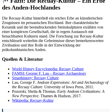
Fazit: Die Recuay-Kultur – Ein Erbe
des Anden-Hochlandes
Die Recuay-Kultur hinterließ ein reiches Erbe an künstlerischen
Zeugnissen im peruanischen Hochland. Ihre charakteristische
Keramik und die beeindruckenden Steinskulpturen erzählen von
einer komplexen Gesellschaft, die in regem Austausch mit
benachbarten Kulturen stand. Die Forschung zur Recuay-Kultur
entschlüsselt weiterhin die Geheimnisse dieser bemerkenswerten
Zivilisation und ihre Rolle in der Entwicklung der
präkolumbianischen Anden.
Quellen & Literatur
World History Encyclopedia: Recuay Culture
FAMSI: George F. Lau – Recuay Archaeology
Smarthistory: Recuay Culture
Lau, George F.
Andean Expressions: Art and Archaeology of
the Recuay Culture
. University of Iowa Press, 2011.
Pozorski, Sheila & Thomas.
Early Andean Civilizations: A
New Perspective
. Thames & Hudson, 2017.
Wikipedia: Recuay-Kultur