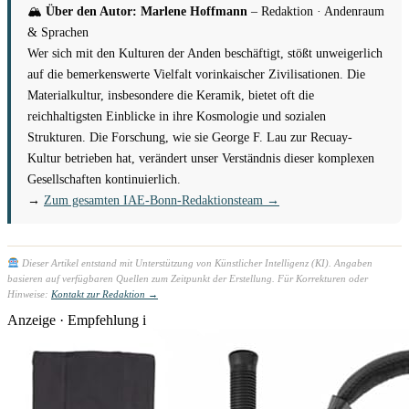
🏔
Über den Autor: Marlene Hoffmann
– Redaktion · Andenraum
& Sprachen
Wer sich mit den Kulturen der Anden beschäftigt, stößt unweigerlich
auf die bemerkenswerte Vielfalt vorinkaischer Zivilisationen. Die
Materialkultur, insbesondere die Keramik, bietet oft die
reichhaltigsten Einblicke in ihre Kosmologie und sozialen
Strukturen. Die Forschung, wie sie George F. Lau zur Recuay-
Kultur betrieben hat, verändert unser Verständnis dieser komplexen
Gesellschaften kontinuierlich.
→
Zum gesamten IAE-Bonn-Redaktionsteam →
Dieser Artikel entstand mit Unterstützung von Künstlicher Intelligenz (KI). Angaben
basieren auf verfügbaren Quellen zum Zeitpunkt der Erstellung. Für Korrekturen oder
Hinweise:
Kontakt zur Redaktion →
Anzeige · Empfehlung
i