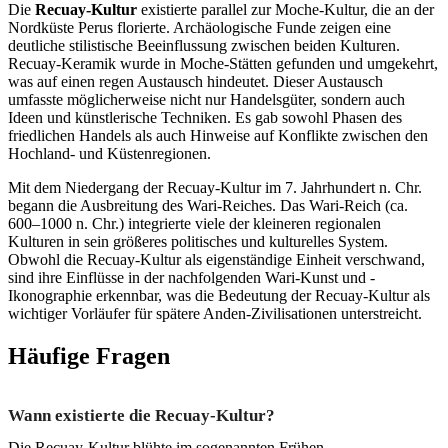
Die
Recuay-Kultur
existierte parallel zur Moche-Kultur, die an der
Nordküste Perus florierte. Archäologische Funde zeigen eine
deutliche stilistische Beeinflussung zwischen beiden Kulturen.
Recuay-Keramik wurde in Moche-Stätten gefunden und umgekehrt,
was auf einen regen Austausch hindeutet. Dieser Austausch
umfasste möglicherweise nicht nur Handelsgüter, sondern auch
Ideen und künstlerische Techniken. Es gab sowohl Phasen des
friedlichen Handels als auch Hinweise auf Konflikte zwischen den
Hochland- und Küstenregionen.
Mit dem Niedergang der Recuay-Kultur im 7. Jahrhundert n. Chr.
begann die Ausbreitung des Wari-Reiches. Das Wari-Reich (ca.
600–1000 n. Chr.) integrierte viele der kleineren regionalen
Kulturen in sein größeres politisches und kulturelles System.
Obwohl die Recuay-Kultur als eigenständige Einheit verschwand,
sind ihre Einflüsse in der nachfolgenden Wari-Kunst und -
Ikonographie erkennbar, was die Bedeutung der Recuay-Kultur als
wichtiger Vorläufer für spätere Anden-Zivilisationen unterstreicht.
Häufige Fragen
Wann existierte die Recuay-Kultur?
Die Recuay-Kultur blühte im sogenannten Frühen