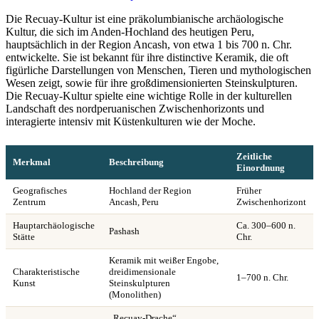
Die Recuay-Kultur ist eine präkolumbianische archäologische
Kultur, die sich im Anden-Hochland des heutigen Peru,
hauptsächlich in der Region Ancash, von etwa 1 bis 700 n. Chr.
entwickelte. Sie ist bekannt für ihre distinctive Keramik, die oft
figürliche Darstellungen von Menschen, Tieren und mythologischen
Wesen zeigt, sowie für ihre großdimensionierten Steinskulpturen.
Die Recuay-Kultur spielte eine wichtige Rolle in der kulturellen
Landschaft des nordperuanischen Zwischenhorizonts und
interagierte intensiv mit Küstenkulturen wie der Moche.
Zeitliche
Merkmal
Beschreibung
Einordnung
Geografisches
Hochland der Region
Früher
Zentrum
Ancash, Peru
Zwischenhorizont
Hauptarchäologische
Ca. 300–600 n.
Pashash
Stätte
Chr.
Keramik mit weißer Engobe,
Charakteristische
dreidimensionale
1–700 n. Chr.
Kunst
Steinskulpturen
(Monolithen)
„Recuay-Drache“,