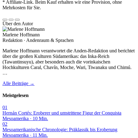
* Affiliate-Link. Beim Kauf erhalten wir eine Provision, ohne
Mehrkosten für Sie.
Über den Autor
Marlene Hoffmann
Redaktion · Andenraum & Sprachen
Marlene Hoffmann verantwortet die Anden-Redaktion und berichtet
über die großen Kulturen Südamerikas: das Inka-Reich
(Tawantinsuyu), aber besonders auch die vorinkaischen
Hochkulturen Caral, Chavín, Moche, Wari, Tiwanaku und Chimú.
…
Alle Beiträge →
Meistgelesen
01
Hernán Cortés: Eroberer und umstrittene Figur der Conquista
Mesoamerika · 10 Min.
02
Mesoamerikanische Chronologie: Präklassik bis Eroberung
Mesoamerika · 11 Min.