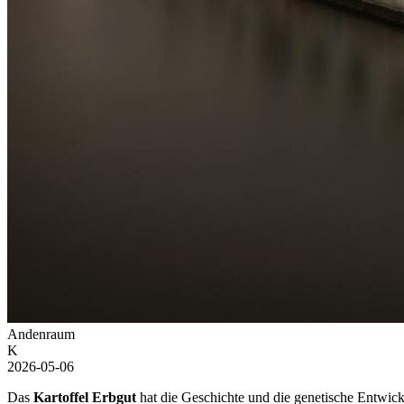
Andenraum
K
2026-05-06
Das
Kartoffel Erbgut
hat die Geschichte und die genetische Entwick