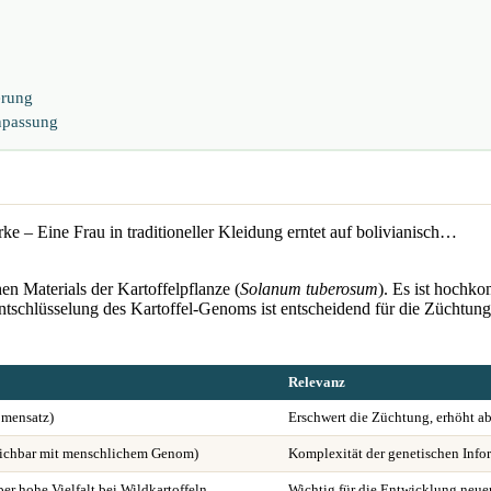
erung
Anpassung
n Materials der Kartoffelpflanze (
Solanum tuberosum
). Es ist hochko
tschlüsselung des Kartoffel-Genoms ist entscheidend für die Züchtung 
Relevanz
omensatz)
Erschwert die Züchtung, erhöht ab
leichbar mit menschlichem Genom)
Komplexität der genetischen Info
er hohe Vielfalt bei Wildkartoffeln
Wichtig für die Entwicklung neue