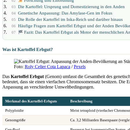
Forschung und Einordnung
02
Die Kartoffel: Ursprung und Domestizierung in den Anden
03
Genetische Anpassung: Das Amylase-Gen im Fokus
04
Die Rolle der Kartoffel im Inka-Reich und darüber hinaus
05
Häufige Fragen zum Kartoffel Erbgut und der Anden Bevölk
06
Fazit: Das Kartoffel Erbgut als Motor der menschlichen 
07
Was ist Kartoffel Erbgut?
Foto:
Roly Celier Cota Lapaca
/
Pexels
Das
Kartoffel Erbgut
(Genom) umfasst die Gesamtheit des genetische
bedeutet, dass sie einen vierfachen Chromosomensatz besitzen. Die En
Anpassung an verschiedene Umweltbedingungen.
Merkmal des Kartoffel-Erbguts
Beschreibung
Polyploidie
Meist tetraploid (vierfacher Chromos
Genomgröße
Ca. 3,2 Milliarden Basenpaare (verg
Gen-Pool
Begrenzt bei kommerziellen Sorten, ab