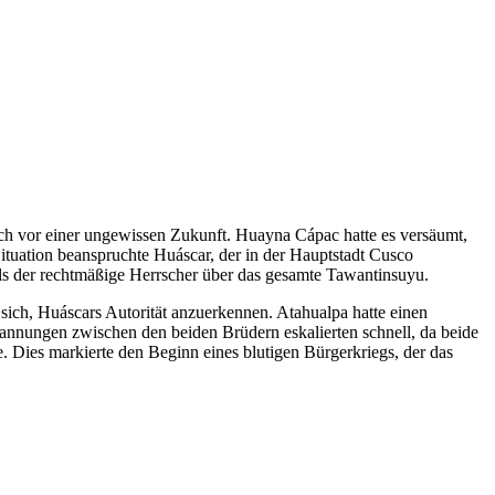
ch vor einer ungewissen Zukunft. Huayna Cápac hatte es versäumt,
ituation beanspruchte Huáscar, der in der Hauptstadt Cusco
als der rechtmäßige Herrscher über das gesamte Tawantinsuyu.
te sich, Huáscars Autorität anzuerkennen. Atahualpa hatte einen
annungen zwischen den beiden Brüdern eskalierten schnell, da beide
e. Dies markierte den Beginn eines blutigen Bürgerkriegs, der das