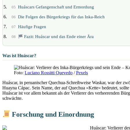
Huáscars Gefangenschaft und Ermordung
05
Die Folgen des Bürgerkriegs für das Inka-Reich
06
Häufige Fragen
07
Fazit: Huáscar und das Ende einer Ära
08
Was ist Huáscar?
Foto:
Luciano Rossitti Quevedo
/
Pexels
Huáscar, in peruanischer Quechua-Schreibweise Waskar, war der zwöl
Huayna Cápac. Sein Name, der auf Quechua »Kette« bedeutet, sollte si
Huáscar ist vor allem bekannt als der Verlierer des verheerenden Bür
schwächte.
Forschung und Einordnung