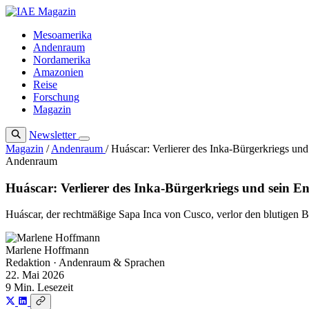
Zum
Inhalt
Mesoamerika
springen
Andenraum
Nordamerika
Amazonien
Reise
Forschung
Magazin
Newsletter
Magazin
/
Andenraum
/
Huáscar: Verlierer des Inka-Bürgerkriegs und
Andenraum
Huáscar: Verlierer des Inka-Bürgerkriegs und sein E
Huáscar, der rechtmäßige Sapa Inca von Cusco, verlor den blutigen B
Marlene Hoffmann
Redaktion · Andenraum & Sprachen
22. Mai 2026
9 Min. Lesezeit