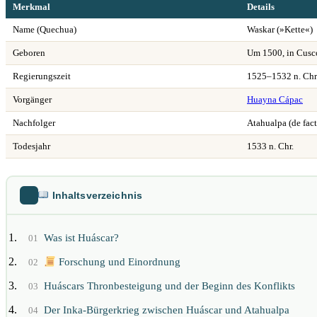
Merkmal
Details
Name (Quechua)
Waskar (»Kette«)
Geboren
Um 1500, in Cusc
Regierungszeit
1525–1532 n. Chr
Vorgänger
Huayna Cápac
Nachfolger
Atahualpa (de fac
Todesjahr
1533 n. Chr.
Inhaltsverzeichnis
Was ist Huáscar?
01
Forschung und Einordnung
02
Huáscars Thronbesteigung und der Beginn des Konflikts
03
Der Inka-Bürgerkrieg zwischen Huáscar und Atahualpa
04