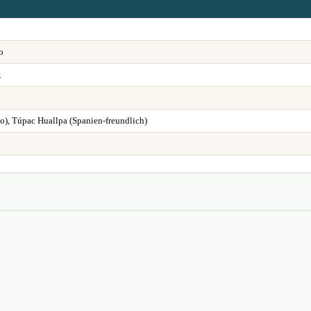
o
.
to), Túpac Huallpa (Spanien-freundlich)