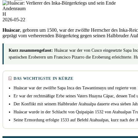
Andenraum
H
2026-05-22
Huáscar
, geboren um 1500, war der zwölfte Herrscher des Inka-Rei
geprägt vom verheerenden Bürgerkrieg gegen seinen Halbbruder Ata
Kurz zusammengefasst:
Huáscar war der von Cusco eingesetzte Sapa In
spanischen Eroberern um Francisco Pizarro die Eroberung erleichterte.
DAS WICHTIGSTE IN KÜRZE
Huáscar war der zwölfte Sapa Inca des Tawantinsuyu und regierte von 
Er war der rechtmäßige Erbe seines Vaters Huayna Cápac, dessen Tod 
Der Konflikt mit seinem Halbbruder Atahualpa dauerte etwa sieben Jah
Huáscar wurde in der Schlacht von Quipaipán 1532 von Atahualpas T
Seine Ermordung erfolgte 1533 auf Befehl Atahualpas, kurz nach der A