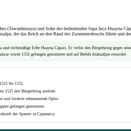
ches (Tawantinsuyu) und Sohn des bedeutenden Sapa Inca Huayna Cápac
hualpa, der das Reich an den Rand des Zusammenbruchs führte und de
ca und rechtmäßige Erbe Huayna Cápacs. Er verlor den Bürgerkrieg gegen sein
 Huáscar wurde 1532 gefangen genommen und auf Befehl Atahualpas ermordet.
1525 bis 1532.
um 1525 den Bürgerkrieg auslöste.
re und forderte zehntausende Opfer.
ruppen gefangen genommen.
nkunft der Spanier in Cajamarca.