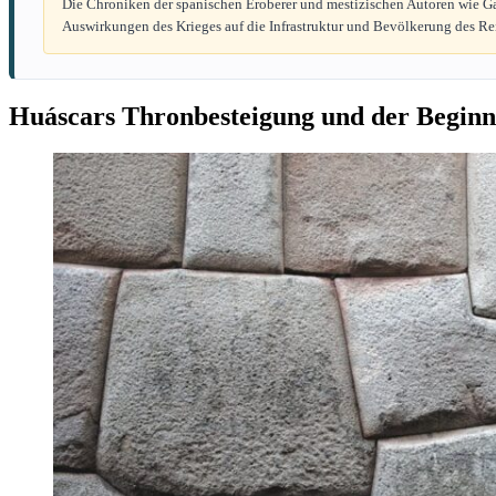
Die Chroniken der spanischen Eroberer und mestizischen Autoren wie Gar
Auswirkungen des Krieges auf die Infrastruktur und Bevölkerung des Re
Huáscars Thronbesteigung und der Beginn 