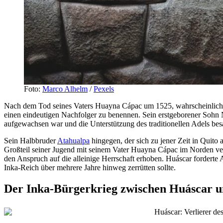
Foto:
Marco Alhelm
/
Pexels
Nach dem Tod seines Vaters Huayna Cápac um 1525, wahrscheinlich an
einen eindeutigen Nachfolger zu benennen. Sein erstgeborener Sohn N
aufgewachsen war und die Unterstützung des traditionellen Adels bes
Sein Halbbruder
Atahualpa
hingegen, der sich zu jener Zeit in Quito a
Großteil seiner Jugend mit seinem Vater Huayna Cápac im Norden ver
den Anspruch auf die alleinige Herrschaft erhoben. Huáscar forderte 
Inka-Reich über mehrere Jahre hinweg zerrütten sollte.
Der Inka-Bürgerkrieg zwischen Huáscar 