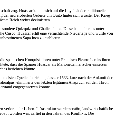
aft zog. Huáscar konnte sich auf die Loyalität der traditionellen
g der neu eroberten Gebiete um Quito hinter sich wusste. Der Krieg
ächte Reich weiter dezimierten.
sbesondere Quizquiz und Challcuchima. Diese hatten bereits unter
he Cusco. Huáscar erlitt eine vernichtende Niederlage und wurde von
bestrittenen Sapa Inca zu etablieren.
ie spanischen Konquistadoren unter Francisco Pizarro bereits ihren
ete, dass die Spanier Huáscar als Marionettenherrscher einsetzen
ches berichten könnte.
e meisten Quellen berichten, dass er 1533, kurz nach der Ankunft der
hualpas, eliminierte den letzten legitimen Anspruch auf den Thron
derstand entgegensetzen konnte.
verloren ihr Leben. Infrastruktur wurde zerstört, landwirtschaftliche
aut worden war, zerfiel in den Jahren des Konflikts. Die