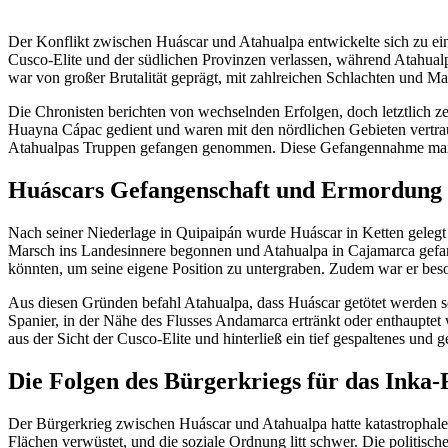
Der Konflikt zwischen Huáscar und Atahualpa entwickelte sich zu eine
Cusco-Elite und der südlichen Provinzen verlassen, während Atahualp
war von großer Brutalität geprägt, mit zahlreichen Schlachten und M
Die Chronisten berichten von wechselnden Erfolgen, doch letztlich ze
Huayna Cápac gedient und waren mit den nördlichen Gebieten vertrau
Atahualpas Truppen gefangen genommen. Diese Gefangennahme markiert
Huáscars Gefangenschaft und Ermordung
Nach seiner Niederlage in Quipaipán wurde Huáscar in Ketten gelegt 
Marsch ins Landesinnere begonnen und Atahualpa in Cajamarca gefang
könnten, um seine eigene Position zu untergraben. Zudem war er beso
Aus diesen Gründen befahl Atahualpa, dass Huáscar getötet werden so
Spanier, in der Nähe des Flusses Andamarca ertränkt oder enthauptet
aus der Sicht der Cusco-Elite und hinterließ ein tief gespaltenes u
Die Folgen des Bürgerkriegs für das Inka-
Der Bürgerkrieg zwischen Huáscar und Atahualpa hatte katastrophale F
Flächen verwüstet, und die soziale Ordnung litt schwer. Die politisch