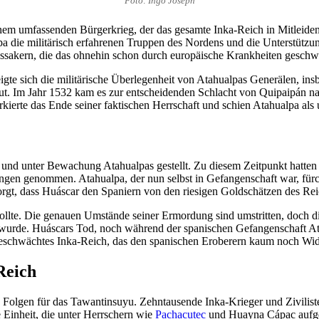
Foto: Ingo Joseph
m umfassenden Bürgerkrieg, der das gesamte Inka-Reich in Mitleidensch
a die militärisch erfahrenen Truppen des Nordens und die Unterstützun
assakern, die das ohnehin schon durch europäische Krankheiten geschw
igte sich die militärische Überlegenheit von Atahualpas Generälen, in
t. Im Jahr 1532 kam es zur entscheidenden Schlacht von Quipaipán na
e das Ende seiner faktischen Herrschaft und schien Atahualpa als un
und unter Bewachung Atahualpas gestellt. Zu diesem Zeitpunkt hatten d
en genommen. Atahualpa, der nun selbst in Gefangenschaft war, fürcht
rgt, dass Huáscar den Spaniern von den riesigen Goldschätzen des Rei
llte. Die genauen Umstände seiner Ermordung sind umstritten, doch di
 wurde. Huáscars Tod, noch während der spanischen Gefangenschaft Ata
nd geschwächtes Inka-Reich, das den spanischen Eroberern kaum noch Wi
Reich
olgen für das Tawantinsuyu. Zehntausende Inka-Krieger und Zivilisten 
e Einheit, die unter Herrschern wie
Pachacutec
und Huayna Cápac aufgeb