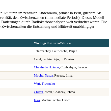
 Kulturen im zentralen Andenraum, primär in Peru, gliedert. Sie
versität, den Zwischenzeiten (Intermediate Periods). Dieses Modell
e Datierungen durch Radiokarbonanalysen weit verbreitet waren. Die
ie Zwischenzeiten die Entstehung und Blütezeit unabhängiger
Wichtige Kulturen/Stätten
Telarmachay, Lauricocha, Paiján
Caral, Sechín Bajo, El Paraíso
Chavín de Huántar
, Cupisnique, Paracas
Moche
,
Nasca
, Recuay, Lima
Wari
,
Tiwanaku
Chimú
, Sicán, Chancay, Ichma
Inka
, Machu Picchu, Cusco