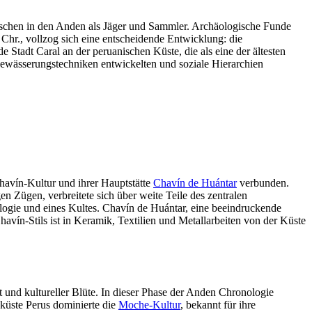
Menschen in den Anden als Jäger und Sammler. Archäologische Funde
hr., vollzog sich eine entscheidende Entwicklung: die
 Stadt Caral an der peruanischen Küste, die als eine der ältesten
Bewässerungstechniken entwickelten und soziale Hierarchien
Chavín-Kultur und ihrer Hauptstätte
Chavín de Huántar
verbunden.
 Zügen, verbreitete sich über weite Teile des zentralen
logie und eines Kultes. Chavín de Huántar, eine beeindruckende
vín-Stils ist in Keramik, Textilien und Metallarbeiten von der Küste
 und kultureller Blüte. In dieser Phase der Anden Chronologie
dküste Perus dominierte die
Moche-Kultur
, bekannt für ihre