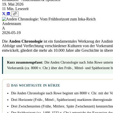
19. Mai 2026
11 Min. Lesezeit
Andenraum
A
2026-05-19
Die
Anden Chronologie
ist ein fundamentales Werkzeug der Andinist
Abfolge und Verflechtung verschiedener Kulturen von der Vorkeramik
entwickelt, gliedert die mehr als 10.000 Jahre alte Geschichte in übe
Kurz zusammengefasst:
Die Anden Chronologie nach John Rowe unterteilt
Vorkeramik (ca. 8000 v. Chr.) über den Früh-, Mittel- und Späthorizont b
DAS WICHTIGSTE IN KÜRZE
Die Anden Chronologie nach Rowe beginnt um 8000 v. Chr. mit der V
Drei Horizonte (Früh-, Mittel-, Späthorizont) markieren überregionale 
Drei Zwischenzeiten (Frühe, Mittlere, Späte Zwischenzeit) kennzeichne
Der Späthorizont (ca. 1400–1532 n. Chr.) entspricht der Expansion des