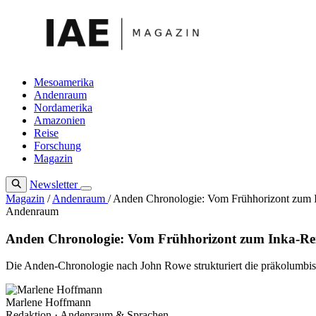
Zum
Inhalt
springen
Mesoamerika
Andenraum
Nordamerika
Amazonien
Reise
Forschung
Magazin
Newsletter
Magazin
/
Andenraum
/
Anden Chronologie: Vom Frühhorizont zum 
Andenraum
Anden Chronologie: Vom Frühhorizont zum Inka-Re
Die Anden-Chronologie nach John Rowe strukturiert die präkolumbis
Marlene Hoffmann
Redaktion · Andenraum & Sprachen