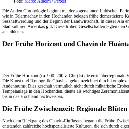
Foto:
Marco Alhelm
/
Pexels
Die Anden Chronologie beginnt mit der sogenannten Lithischen Period
wie in Telarmachay in den Hochanden belegen frühe domestizierte Ka
Sesshaftwerdung und der Beginn der Landwirtschaft. In dieser Ära ent
Stadtkulturen Amerikas gilt. Diese frühen Gesellschaften legten den
ausbildeten.
Der Frühe Horizont und Chavín de Huánt
Der Frühe Horizont (ca. 900–200 v. Chr.) ist die erste überregionale 
Die Kunst und Ikonografie Chavíns, gekennzeichnet durch komplexe my
Andenraums. Dies geschah vermutlich nicht durch militärische Erober
Tempelanlage in den Hochanden, diente als wichtiges Zeremonialzentr
bis in das Hochland nachweisbar.
Die Frühe Zwischenzeit: Regionale Blüten
Nach dem Rückgang des Chavín-Einflusses begann die Frühe Zwischenzei
entstanden zahlreiche hochspezialisierte Kulturen, die sich durch eig