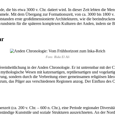
e, die bis etwa 3000 v. Chr. datiert wird. In dieser Zeit lebten die 
mele. Mit dem Übergang zur Formationszeit, von ca. 3000 bis 1800 v. C
standen erste großdimensionierte Architekturen, wie die beeindruckende
 Grundstein für die späteren komplexen Kulturen der Anden, indem sie 
ar
Foto: Rida El Ali
Vereinheitlichung in der Anden Chronologie. Er ist untrennbar mit der 
thologische Wesen mit katzenartigen, reptilienartigen und vogelartigen
ung, sondern durch die Verbreitung einer gemeinsamen religiösen Ideo
um, das Pilger aus verschiedenen Regionen anzog. Der Einfluss des Cha
t (ca. 200 v. Chr. – 600 n. Chr.), eine Periode regionaler Diversität
enständige Kunststile und soziale Strukturen auszeichneten. An der Nor