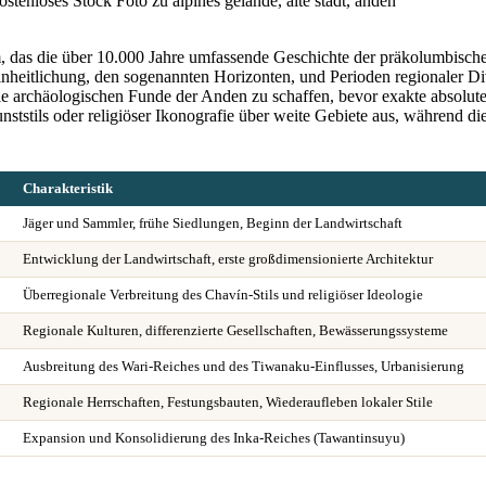
, das die über 10.000 Jahre umfassende Geschichte der präkolumbischen
inheitlichung, den sogenannten Horizonten, und Perioden regionaler Di
ie archäologischen Funde der Anden zu schaffen, bevor exakte absolut
ststils oder religiöser Ikonografie über weite Gebiete aus, während d
Charakteristik
Jäger und Sammler, frühe Siedlungen, Beginn der Landwirtschaft
Entwicklung der Landwirtschaft, erste großdimensionierte Architektur
Überregionale Verbreitung des Chavín-Stils und religiöser Ideologie
Regionale Kulturen, differenzierte Gesellschaften, Bewässerungssysteme
Ausbreitung des Wari-Reiches und des Tiwanaku-Einflusses, Urbanisierung
Regionale Herrschaften, Festungsbauten, Wiederaufleben lokaler Stile
Expansion und Konsolidierung des Inka-Reiches (Tawantinsuyu)