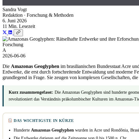
Sandra Vogt
Redaktion · Forschung & Methoden
6. Juni 2026
11 Min. Lesezeit
Forschung
A
2026-06-06
Die
Amazonas Geoglyphen
im brasilianischen Bundesstaat Acre un
Erdwerke, die erst durch fortschreitende Entwaldung und moderne F
grundlegend in Frage. Sie zeugen von komplexen Gesellschaften, die 
Kurz zusammengefasst:
Die Amazonas Geoglyphen sind hunderte geometr
revolutioniert das Verständnis präkolumbischer Kulturen im Amazonas-Tie
DAS WICHTIGSTE IN KÜRZE
Hunderte
Amazonas Geoglyphen
wurden in Acre und Rondônia, Brasil
Die Erdwerke datieren auf die Zeitspanne von 0 bis 1500 n. Chr.