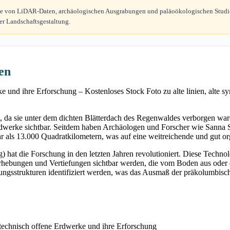
alyse von LiDAR-Daten, archäologischen Ausgrabungen und paläoökologischen Studie
er Landschaftsgestaltung.
en
t, da sie unter dem dichten Blätterdach des Regenwaldes verborgen w
werke sichtbar. Seitdem haben Archäologen und Forscher wie Sanna Sch
r als 13.000 Quadratkilometern, was auf eine weitreichende und gut org
t die Forschung in den letzten Jahren revolutioniert. Diese Technolo
e Erhebungen und Vertiefungen sichtbar werden, die vom Boden aus od
gsstrukturen identifiziert werden, was das Ausmaß der präkolumbisc