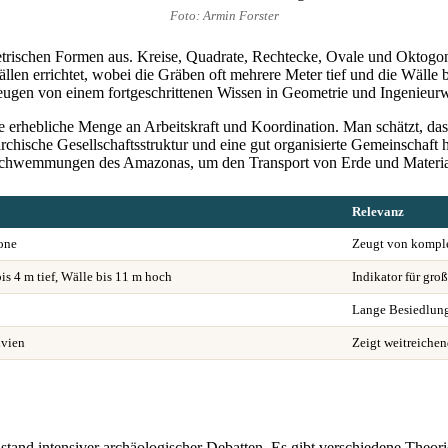
Foto: Armin Forster
etrischen Formen aus. Kreise, Quadrate, Rechtecke, Ovale und Oktog
n errichtet, wobei die Gräben oft mehrere Meter tief und die Wälle b
gen von einem fortgeschrittenen Wissen in Geometrie und Ingenieur
ne erhebliche Menge an Arbeitskraft und Koordination. Man schätzt, d
hische Gesellschaftsstruktur und eine gut organisierte Gemeinschaft h
rschwemmungen des Amazonas, um den Transport von Erde und Material 
Relevanz
one
Zeugt von kompl
s 4 m tief, Wälle bis 11 m hoch
Indikator für gro
Lange Besiedlung
ivien
Zeigt weitreichen
stand intensiver archäologischer Debatten. Es gibt verschiedene Theori