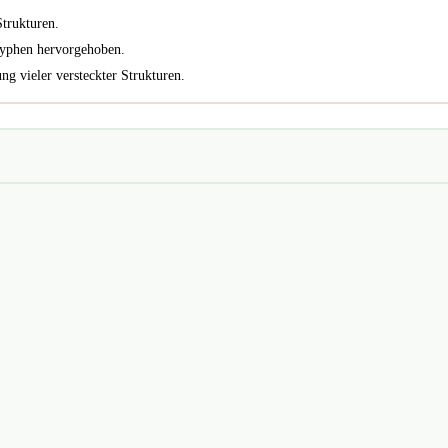
trukturen.
lyphen hervorgehoben.
g vieler versteckter Strukturen.