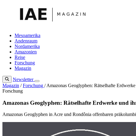
Zum
Inhalt
springen
Mesoamerika
Andenraum
Nordamerika
Amazonien
Reise
Forschung
Magazin
Newsletter
Magazin
/
Forschung
/
Amazonas Geoglyphen: Rätselhafte Erdwerke 
Forschung
Amazonas Geoglyphen: Rätselhafte Erdwerke und ih
Amazonas Geoglyphen in Acre und Rondônia offenbaren präkolumbisch