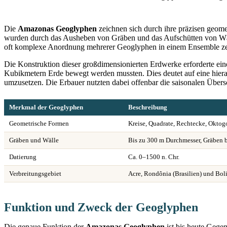
Die
Amazonas Geoglyphen
zeichnen sich durch ihre präzisen geom
wurden durch das Ausheben von Gräben und das Aufschütten von Wälle
oft komplexe Anordnung mehrerer Geoglyphen in einem Ensemble zeu
Die Konstruktion dieser großdimensionierten Erdwerke erforderte ei
Kubikmetern Erde bewegt werden mussten. Dies deutet auf eine hierarc
umzusetzen. Die Erbauer nutzten dabei offenbar die saisonalen Übe
Merkmal der Geoglyphen
Beschreibung
Geometrische Formen
Kreise, Quadrate, Rechtecke, Oktog
Gräben und Wälle
Bis zu 300 m Durchmesser, Gräben bi
Datierung
Ca. 0–1500 n. Chr.
Verbreitungsgebiet
Acre, Rondônia (Brasilien) und Bol
Funktion und Zweck der Geoglyphen
Die genaue Funktion der
Amazonas Geoglyphen
ist bis heute Gegen