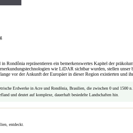
d in Rondônia repräsentieren ein bemerkenswertes Kapitel der präkolu
ernerkundungstechnologien wie LiDAR sichtbar wurden, stellen unser b
lange vor der Ankunft der Europäer in dieser Region existierten und i
ische Erdwerke in Acre und Rondônia, Brasilien, die zwischen 0 und 1500 n
fland und deutet auf komplexe, dauerhaft besiedelte Landschaften hin.
ien, entdeckt.