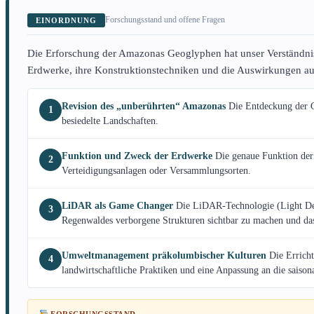
Forschungsstand und offene Fragen
EINORDNUNG
Die Erforschung der Amazonas Geoglyphen hat unser Verständnis
Erdwerke, ihre Konstruktionstechniken und die Auswirkungen au
Revision des „unberührten“ Amazonas
Die Entdeckung der Ge
1
besiedelte Landschaften.
Funktion und Zweck der Erdwerke
Die genaue Funktion der 
2
Verteidigungsanlagen oder Versammlungsorten.
LiDAR als Game Changer
Die LiDAR-Technologie (Light Dete
3
Regenwaldes verborgene Strukturen sichtbar zu machen und da
Umweltmanagement präkolumbischer Kulturen
Die Erricht
4
landwirtschaftliche Praktiken und eine Anpassung an die saiso
FORSCHUNGSSTAND