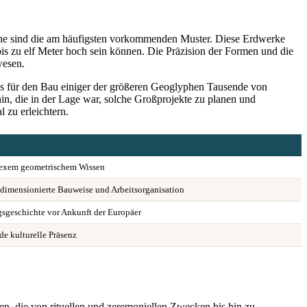
one sind die am häufigsten vorkommenden Muster. Diese Erdwerke
is zu elf Meter hoch sein können. Die Präzision der Formen und die
wesen.
ass für den Bau einiger der größeren Geoglyphen Tausende von
in, die in der Lage war, solche Großprojekte zu planen und
zu erleichtern.
exem geometrischem Wissen
ßdimensionierte Bauweise und Arbeitsorganisation
sgeschichte vor Ankunft der Europäer
de kulturelle Präsenz
en, die von rituellen und zeremoniellen Zwecken bis hin zu