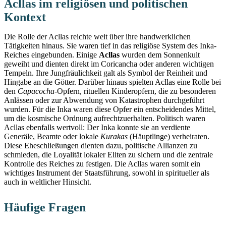
Acllas im religiösen und politischen
Kontext
Die Rolle der Acllas reichte weit über ihre handwerklichen
Tätigkeiten hinaus. Sie waren tief in das religiöse System des Inka-
Reiches eingebunden. Einige
Acllas
wurden dem Sonnenkult
geweiht und dienten direkt im Coricancha oder anderen wichtigen
Tempeln. Ihre Jungfräulichkeit galt als Symbol der Reinheit und
Hingabe an die Götter. Darüber hinaus spielten Acllas eine Rolle bei
den
Capacocha
-Opfern, rituellen Kinderopfern, die zu besonderen
Anlässen oder zur Abwendung von Katastrophen durchgeführt
wurden. Für die Inka waren diese Opfer ein entscheidendes Mittel,
um die kosmische Ordnung aufrechtzuerhalten. Politisch waren
Acllas ebenfalls wertvoll: Der Inka konnte sie an verdiente
Generäle, Beamte oder lokale
Kurakas
(Häuptlinge) verheiraten.
Diese Eheschließungen dienten dazu, politische Allianzen zu
schmieden, die Loyalität lokaler Eliten zu sichern und die zentrale
Kontrolle des Reiches zu festigen. Die Acllas waren somit ein
wichtiges Instrument der Staatsführung, sowohl in spiritueller als
auch in weltlicher Hinsicht.
Häufige Fragen