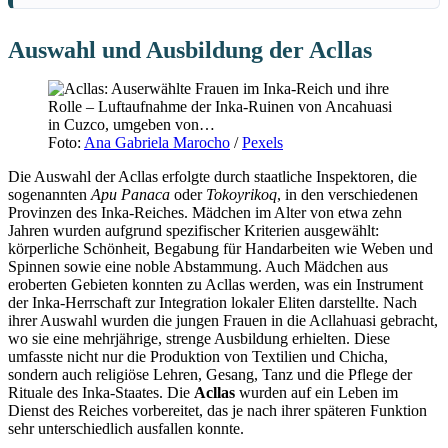
Auswahl und Ausbildung der Acllas
Foto:
Ana Gabriela Marocho
/
Pexels
Die Auswahl der Acllas erfolgte durch staatliche Inspektoren, die
sogenannten
Apu Panaca
oder
Tokoyrikoq
, in den verschiedenen
Provinzen des Inka-Reiches. Mädchen im Alter von etwa zehn
Jahren wurden aufgrund spezifischer Kriterien ausgewählt:
körperliche Schönheit, Begabung für Handarbeiten wie Weben und
Spinnen sowie eine noble Abstammung. Auch Mädchen aus
eroberten Gebieten konnten zu Acllas werden, was ein Instrument
der Inka-Herrschaft zur Integration lokaler Eliten darstellte. Nach
ihrer Auswahl wurden die jungen Frauen in die Acllahuasi gebracht,
wo sie eine mehrjährige, strenge Ausbildung erhielten. Diese
umfasste nicht nur die Produktion von Textilien und Chicha,
sondern auch religiöse Lehren, Gesang, Tanz und die Pflege der
Rituale des Inka-Staates. Die
Acllas
wurden auf ein Leben im
Dienst des Reiches vorbereitet, das je nach ihrer späteren Funktion
sehr unterschiedlich ausfallen konnte.