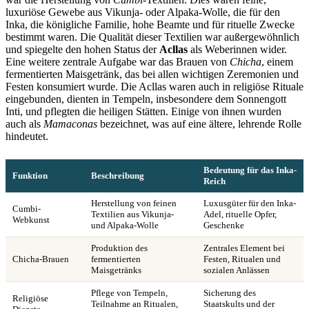
luxuriöse Gewebe aus Vikunja- oder Alpaka-Wolle, die für den
Inka, die königliche Familie, hohe Beamte und für rituelle Zwecke
bestimmt waren. Die Qualität dieser Textilien war außergewöhnlich
und spiegelte den hohen Status der
Acllas
als Weberinnen wider.
Eine weitere zentrale Aufgabe war das Brauen von
Chicha
, einem
fermentierten Maisgetränk, das bei allen wichtigen Zeremonien und
Festen konsumiert wurde. Die Acllas waren auch in religiöse Rituale
eingebunden, dienten in Tempeln, insbesondere dem Sonnengott
Inti, und pflegten die heiligen Stätten. Einige von ihnen wurden
auch als
Mamaconas
bezeichnet, was auf eine ältere, lehrende Rolle
hindeutet.
Bedeutung für das Inka-
Funktion
Beschreibung
Reich
Herstellung von feinen
Luxusgüter für den Inka-
Cumbi-
Textilien aus Vikunja-
Adel, rituelle Opfer,
Webkunst
und Alpaka-Wolle
Geschenke
Produktion des
Zentrales Element bei
Chicha-Brauen
fermentierten
Festen, Ritualen und
Maisgetränks
sozialen Anlässen
Pflege von Tempeln,
Sicherung des
Religiöse
Teilnahme an Ritualen,
Staatskults und der