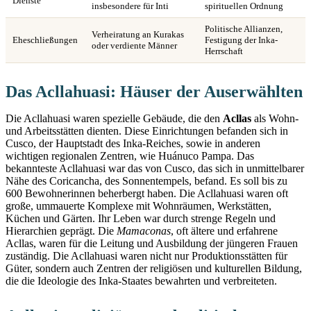
Dienste
insbesondere für Inti
spirituellen Ordnung
Politische Allianzen,
Verheiratung an Kurakas
Eheschließungen
Festigung der Inka-
oder verdiente Männer
Herrschaft
Das Acllahuasi: Häuser der Auserwählten
Die Acllahuasi waren spezielle Gebäude, die den
Acllas
als Wohn-
und Arbeitsstätten dienten. Diese Einrichtungen befanden sich in
Cusco, der Hauptstadt des Inka-Reiches, sowie in anderen
wichtigen regionalen Zentren, wie Huánuco Pampa. Das
bekannteste Acllahuasi war das von Cusco, das sich in unmittelbarer
Nähe des Coricancha, des Sonnentempels, befand. Es soll bis zu
600 Bewohnerinnen beherbergt haben. Die Acllahuasi waren oft
große, ummauerte Komplexe mit Wohnräumen, Werkstätten,
Küchen und Gärten. Ihr Leben war durch strenge Regeln und
Hierarchien geprägt. Die
Mamaconas
, oft ältere und erfahrene
Acllas, waren für die Leitung und Ausbildung der jüngeren Frauen
zuständig. Die Acllahuasi waren nicht nur Produktionsstätten für
Güter, sondern auch Zentren der religiösen und kulturellen Bildung,
die die Ideologie des Inka-Staates bewahrten und verbreiteten.