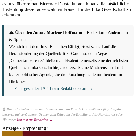
es uns, über romantisierende Darstellungen hinaus die tatsächliche
Bedeutung dieser auserwählten Frauen für die Inka-Gesellschaft zu
erkennen.
🏔
Über den Autor: Marlene Hoffmann
– Redaktion · Andenraum
& Sprachen
Wer sich mit dem Inka-Reich beschäftigt, stößt schnell auf die
Herausforderung der Quellenkritik. Garcilaso de la Vegas
‚Comentarios reales‘ bleiben ambivalent: einerseits eine der reichsten
Quellen zur Inka-Geschichte, andererseits eine Mestizenschrift mit
klarer politischer Agenda, die die Forschung heute mit beidem im
Blick liest.
→
Zum gesamten IAE-Bonn-Redaktionsteam →
🤖
Dieser Artikel entstand mit Unterstützung von Künstlicher Intelligenz (KI). Angaben
basieren auf verfügbaren Quellen zum Zeitpunkt der Erstellung. Für Korrekturen oder
Hinweise:
Kontakt zur Redaktion →
Anzeige · Empfehlung
i