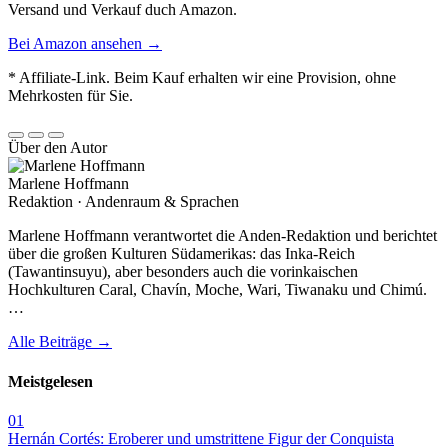
Versand und Verkauf duch Amazon.
Bei Amazon ansehen →
* Affiliate-Link. Beim Kauf erhalten wir eine Provision, ohne
Mehrkosten für Sie.
Über den Autor
Marlene Hoffmann
Redaktion · Andenraum & Sprachen
Marlene Hoffmann verantwortet die Anden-Redaktion und berichtet
über die großen Kulturen Südamerikas: das Inka-Reich
(Tawantinsuyu), aber besonders auch die vorinkaischen
Hochkulturen Caral, Chavín, Moche, Wari, Tiwanaku und Chimú.
…
Alle Beiträge →
Meistgelesen
01
Hernán Cortés: Eroberer und umstrittene Figur der Conquista