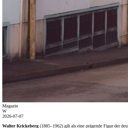
Magazin
W
2026-07-07
Walter Krickeberg
(1885–1962) gilt als eine prägende Figur der de