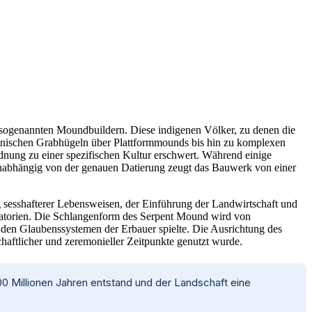
 sogenannten Moundbuildern. Diese indigenen Völker, zu denen die
onischen Grabhügeln über Plattformmounds bis hin zu komplexen
ung zu einer spezifischen Kultur erschwert. Während einige
Unabhängig von der genauen Datierung zeugt das Bauwerk von einer
g sesshafterer Lebensweisen, der Einführung der Landwirtschaft und
ervatorien. Die Schlangenform des Serpent Mound wird von
n den Glaubenssystemen der Erbauer spielte. Die Ausrichtung des
aftlicher und zeremonieller Zeitpunkte genutzt wurde.
0 Millionen Jahren entstand und der Landschaft eine