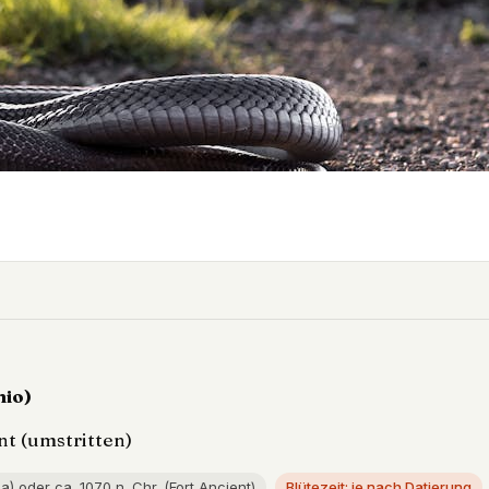
hio)
nt (umstritten)
a) oder ca. 1070 n. Chr. (Fort Ancient)
Blütezeit: je nach Datierung