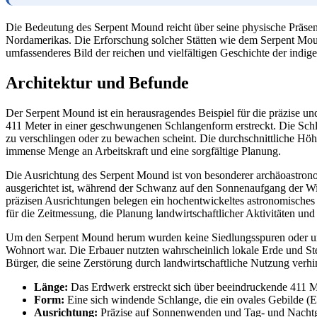
Die Bedeutung des Serpent Mound reicht über seine physische Präsenz
Nordamerikas. Die Erforschung solcher Stätten wie dem Serpent Mo
umfassenderes Bild der reichen und vielfältigen Geschichte der indig
Architektur und Befunde
Der Serpent Mound ist ein herausragendes Beispiel für die präzise u
411 Meter in einer geschwungenen Schlangenform erstreckt. Die Schla
zu verschlingen oder zu bewachen scheint. Die durchschnittliche Höh
immense Menge an Arbeitskraft und eine sorgfältige Planung.
Die Ausrichtung des Serpent Mound ist von besonderer archäoastro
ausgerichtet ist, während der Schwanz auf den Sonnenaufgang der W
präzisen Ausrichtungen belegen ein hochentwickeltes astronomisches 
für die Zeitmessung, die Planung landwirtschaftlicher Aktivitäten un
Um den Serpent Mound herum wurden keine Siedlungsspuren oder umfan
Wohnort war. Die Erbauer nutzten wahrscheinlich lokale Erde und St
Bürger, die seine Zerstörung durch landwirtschaftliche Nutzung verh
Länge:
Das Erdwerk erstreckt sich über beeindruckende 411 M
Form:
Eine sich windende Schlange, die ein ovales Gebilde (E
Ausrichtung:
Präzise auf Sonnenwenden und Tag- und Nachtgl