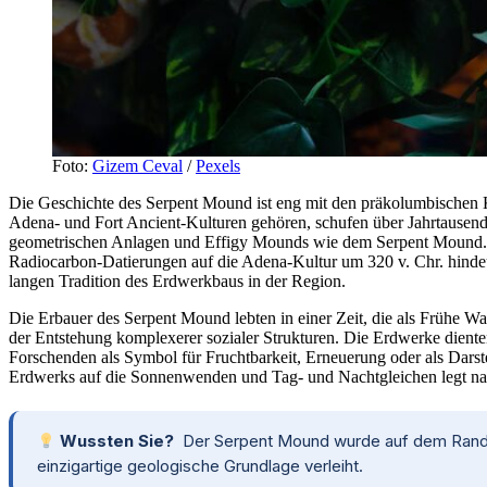
Foto:
Gizem Ceval
/
Pexels
Die Geschichte des Serpent Mound ist eng mit den präkolumbischen 
Adena- und Fort Ancient-Kulturen gehören, schufen über Jahrtause
geometrischen Anlagen und Effigy Mounds wie dem Serpent Mound. Di
Radiocarbon-Datierungen auf die Adena-Kultur um 320 v. Chr. hinde
langen Tradition des Erdwerkbaus in der Region.
Die Erbauer des Serpent Mound lebten in einer Zeit, die als Frühe W
der Entstehung komplexerer sozialer Strukturen. Die Erdwerke diente
Forschenden als Symbol für Fruchtbarkeit, Erneuerung oder als Darste
Erdwerks auf die Sonnenwenden und Tag- und Nachtgleichen legt nahe
Wussten Sie?
Der Serpent Mound wurde auf dem Rand ei
einzigartige geologische Grundlage verleiht.