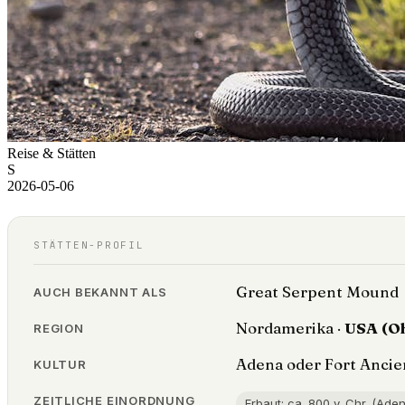
Reise & Stätten
S
2026-05-06
STÄTTEN-PROFIL
Great Serpent Mound
AUCH BEKANNT ALS
Nordamerika ·
USA (O
REGION
Adena oder Fort Ancie
KULTUR
ZEITLICHE EINORDNUNG
Erbaut: ca. 800 v. Chr. (Aden