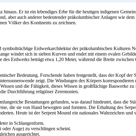
 hinaus. Er ist ein lebendiges Erbe für die heutigen indigenen Gemeins
und, aber auch anderer bedeutender präkolumbischer Anlagen wie dem
enen Völker des Kontinents zu zeichnen.
nd symbolträchtige Erdwerkarchitektur der präkolumbischen Kulturen No
nge windet sich in sieben Kurven und endet mit einem ovalen Gebilde, d
e des Erdwerks beträgt etwa 1,20 Meter, während die Breite zwischen 6
nomischer Bedeutung. Forschende haben festgestellt, dass der Kopf d
intersonnenwende zeigt. Die Windungen des Körpers korrespondieren m
Wissen und die Fähigkeit, dieses Wissen in großflächige Bauwerke zu 
d die Durchführung religiöser Zeremonien.
greiche Bestattungen gefunden, was darauf hindeutet, dass die Stätte
eine, die sie von Hand bewegten und formten. Die Erhaltung des Serpen
inderten. Heute ist der Serpent Mound ein nationales Wahrzeichen und 
eter in Schlangenform.
i oder Auge) zu verschlingen scheint.
eichen ausgerichtet.