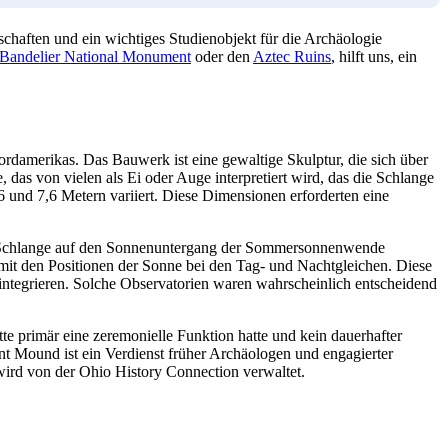
chaften und ein wichtiges Studienobjekt für die Archäologie
Bandelier National Monument
oder den
Aztec Ruins
, hilft uns, ein
rdamerikas. Das Bauwerk ist eine gewaltige Skulptur, die sich über
as von vielen als Ei oder Auge interpretiert wird, das die Schlange
 und 7,6 Metern variiert. Diese Dimensionen erforderten eine
er Schlange auf den Sonnenuntergang der Sommersonnenwende
it den Positionen der Sonne bei den Tag- und Nachtgleichen. Diese
integrieren. Solche Observatorien waren wahrscheinlich entscheidend
 primär eine zeremonielle Funktion hatte und kein dauerhafter
t Mound ist ein Verdienst früher Archäologen und engagierter
wird von der Ohio History Connection verwaltet.