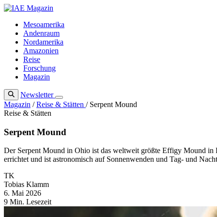
Zum
Inhalt
Mesoamerika
springen
Andenraum
Nordamerika
Amazonien
Reise
Forschung
Magazin
Newsletter
Magazin
/
Reise & Stätten
/
Serpent Mound
Reise & Stätten
Serpent Mound
Der Serpent Mound in Ohio ist das weltweit größte Effigy Mound in
errichtet und ist astronomisch auf Sonnenwenden und Tag- und Nachtg
TK
Tobias Klamm
6. Mai 2026
9 Min. Lesezeit