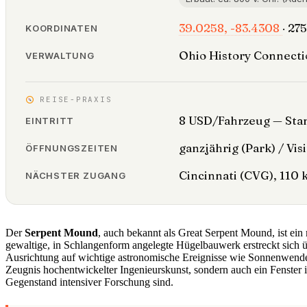
39.0258, -83.4308
· 27
KOORDINATEN
Ohio History Connect
VERWALTUNG
REISE-PRAXIS
8 USD/Fahrzeug — Sta
EINTRITT
ganzjährig (Park) / Vis
ÖFFNUNGSZEITEN
Cincinnati (CVG), 110
NÄCHSTER ZUGANG
Der
Serpent Mound
, auch bekannt als Great Serpent Mound, ist ei
gewaltige, in Schlangenform angelegte Hügelbauwerk erstreckt sich üb
Ausrichtung auf wichtige astronomische Ereignisse wie Sonnenwenden
Zeugnis hochentwickelter Ingenieurskunst, sondern auch ein Fenster i
Gegenstand intensiver Forschung sind.