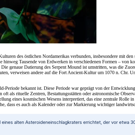
Kulturen des östlichen Nordamerikas verbunden, insbesondere mit den
nde hinweg Tausende von Erdwerken in verschiedenen Formen – von k
e genaue Datierung des Serpent Mound ist umstritten, was die Zuordn
uten, verweisen andere auf die Fort Ancient-Kultur um 1070 n. Chr. 
ald-Periode bekannt ist. Diese Periode war geprägt von der Entwicklun
n oft als rituelle Zentren, Bestattungsstätten oder astronomische Obs
llung eines kosmischen Wesens interpretiert, das eine zentrale Rolle i
, dass es auch als Kalender oder zur Markierung wichtiger landwirtsch
nes alten Asteroideneinschlagkraters errichtet, der vor etwa 30