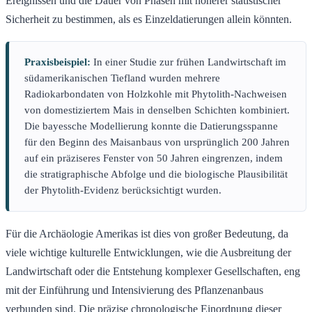
Ereignissen und die Dauer von Phasen mit höherer statistischer
Sicherheit zu bestimmen, als es Einzeldatierungen allein könnten.
Praxisbeispiel:
In einer Studie zur frühen Landwirtschaft im
südamerikanischen Tiefland wurden mehrere
Radiokarbondaten von Holzkohle mit Phytolith-Nachweisen
von domestiziertem Mais in denselben Schichten kombiniert.
Die bayessche Modellierung konnte die Datierungsspanne
für den Beginn des Maisanbaus von ursprünglich 200 Jahren
auf ein präziseres Fenster von 50 Jahren eingrenzen, indem
die stratigraphische Abfolge und die biologische Plausibilität
der Phytolith-Evidenz berücksichtigt wurden.
Für die Archäologie Amerikas ist dies von großer Bedeutung, da
viele wichtige kulturelle Entwicklungen, wie die Ausbreitung der
Landwirtschaft oder die Entstehung komplexer Gesellschaften, eng
mit der Einführung und Intensivierung des Pflanzenanbaus
verbunden sind. Die präzise chronologische Einordnung dieser