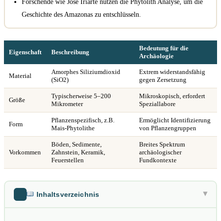
Forschende wie José Iriarte nutzen die Phytolith Analyse, um die
Geschichte des Amazonas zu entschlüsseln.
Bedeutung für die
Eigenschaft
Beschreibung
Archäologie
Amorphes Siliziumdioxid
Extrem widerstandsfähig
Material
(SiO2)
gegen Zersetzung
Typischerweise 5–200
Mikroskopisch, erfordert
Größe
Mikrometer
Speziallabore
Pflanzenspezifisch, z.B.
Ermöglicht Identifizierung
Form
Mais-Phytolithe
von Pflanzengruppen
Böden, Sedimente,
Breites Spektrum
Vorkommen
Zahnstein, Keramik,
archäologischer
Feuerstellen
Fundkontexte
Inhaltsverzeichnis
▶