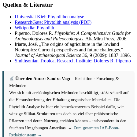
Quellen & Literatur
Universität Kiel: Phytolithenanalyse
ResearchGate: Phytolith analysis (PDF)
Wikipedia: Phytolith
Piperno, Dolores R.
Phytoliths: A Comprehensive Guide for
Archaeologists and Paleoecologists
. AltaMira Press, 2006.
Iriarte, José. „The origins of agriculture in the lowland
Neotropics: Current perspectives and future challenges.“
Journal of Archaeological Science
36, 9 (2009): 1887-1896.
Smithsonian Tropical Research Institute: Dolores R. Piperno
Über den Autor: Sandra Vogt
– Redaktion · Forschung &
Methoden
Wer sich mit archäologischen Methoden beschäftigt, stößt schnell auf
die Herausforderung der Erhaltung organischer Materialien. Die
Phytolith Analyse ist hier ein bemerkenswertes Beispiel dafür, wie
winzige Silikat-Strukturen uns doch so viel über prähistorische
Pflanzen und deren Nutzung erzählen können – insbesondere in den
feuchten Umgebungen Amerikas. →
Zum gesamten IAE-Bonn-
Redaktionsteam →