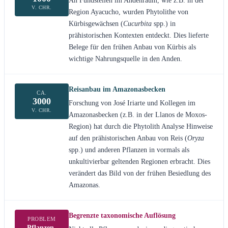
An Fundstellen im Andenraum, wie z.B. in der
V. CHR.
Region Ayacucho, wurden Phytolithe von
Kürbisgewächsen (
Cucurbita
spp.) in
prähistorischen Kontexten entdeckt. Dies lieferte
Belege für den frühen Anbau von Kürbis als
wichtige Nahrungsquelle in den Anden.
Reisanbau im Amazonasbecken
CA.
3000
Forschung von José Iriarte und Kollegen im
V. CHR.
Amazonasbecken (z.B. in der Llanos de Moxos-
Region) hat durch die Phytolith Analyse Hinweise
auf den prähistorischen Anbau von Reis (
Oryza
spp.) und anderen Pflanzen in vormals als
unkultivierbar geltenden Regionen erbracht. Dies
verändert das Bild von der frühen Besiedlung des
Amazonas.
Begrenzte taxonomische Auflösung
PROBLEM
Pflanzen-