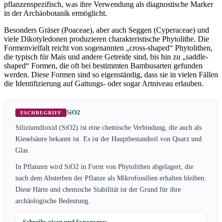
pflanzenspezifisch, was ihre Verwendung als diagnostische Marker
in der Archäobotanik ermöglicht.
Besonders Gräser (Poaceae), aber auch Seggen (Cyperaceae) und
viele Dikotyledonen produzieren charakteristische Phytolithe. Die
Formenvielfalt reicht von sogenannten „cross-shaped“ Phytolithen,
die typisch für Mais und andere Getreide sind, bis hin zu „saddle-
shaped“ Formen, die oft bei bestimmten Bambusarten gefunden
werden. Diese Formen sind so eigenständig, dass sie in vielen Fällen
die Identifizierung auf Gattungs- oder sogar Artniveau erlauben.
SiO2
FACHBEGRIFF
Siliziumdioxid (SiO2) ist eine chemische Verbindung, die auch als
Kieselsäure bekannt ist. Es ist der Hauptbestandteil von Quarz und
Glas.
In Pflanzen wird SiO2 in Form von Phytolithen abgelagert, die
nach dem Absterben der Pflanze als Mikrofossilien erhalten bleiben.
Diese Härte und chemische Stabilität ist der Grund für ihre
archäologische Bedeutung.
Schreibweisen und Synonyme: