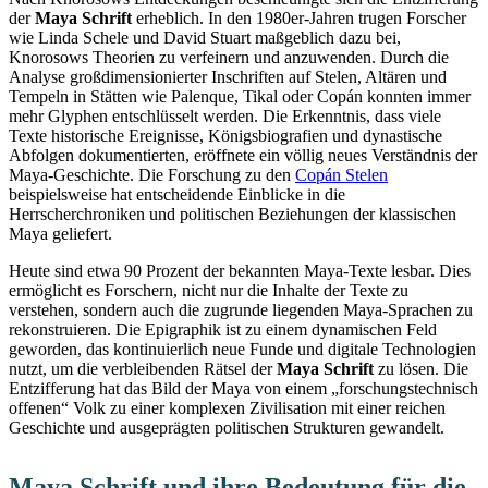
der
Maya Schrift
erheblich. In den 1980er-Jahren trugen Forscher
wie Linda Schele und David Stuart maßgeblich dazu bei,
Knorosows Theorien zu verfeinern und anzuwenden. Durch die
Analyse großdimensionierter Inschriften auf Stelen, Altären und
Tempeln in Stätten wie Palenque, Tikal oder Copán konnten immer
mehr Glyphen entschlüsselt werden. Die Erkenntnis, dass viele
Texte historische Ereignisse, Königsbiografien und dynastische
Abfolgen dokumentierten, eröffnete ein völlig neues Verständnis der
Maya-Geschichte. Die Forschung zu den
Copán Stelen
beispielsweise hat entscheidende Einblicke in die
Herrscherchroniken und politischen Beziehungen der klassischen
Maya geliefert.
Heute sind etwa 90 Prozent der bekannten Maya-Texte lesbar. Dies
ermöglicht es Forschern, nicht nur die Inhalte der Texte zu
verstehen, sondern auch die zugrunde liegenden Maya-Sprachen zu
rekonstruieren. Die Epigraphik ist zu einem dynamischen Feld
geworden, das kontinuierlich neue Funde und digitale Technologien
nutzt, um die verbleibenden Rätsel der
Maya Schrift
zu lösen. Die
Entzifferung hat das Bild der Maya von einem „forschungstechnisch
offenen“ Volk zu einer komplexen Zivilisation mit einer reichen
Geschichte und ausgeprägten politischen Strukturen gewandelt.
Maya Schrift und ihre Bedeutung für die