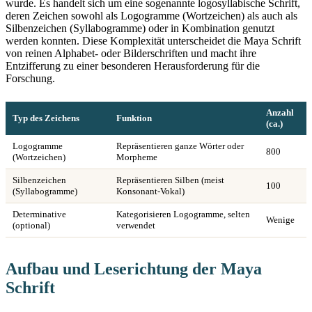
wurde. Es handelt sich um eine sogenannte logosyllabische Schrift,
deren Zeichen sowohl als Logogramme (Wortzeichen) als auch als
Silbenzeichen (Syllabogramme) oder in Kombination genutzt
werden konnten. Diese Komplexität unterscheidet die Maya Schrift
von reinen Alphabet- oder Bilderschriften und macht ihre
Entzifferung zu einer besonderen Herausforderung für die
Forschung.
Anzahl
Typ des Zeichens
Funktion
(ca.)
Logogramme
Repräsentieren ganze Wörter oder
800
(Wortzeichen)
Morpheme
Silbenzeichen
Repräsentieren Silben (meist
100
(Syllabogramme)
Konsonant-Vokal)
Determinative
Kategorisieren Logogramme, selten
Wenige
(optional)
verwendet
Aufbau und Leserichtung der Maya
Schrift