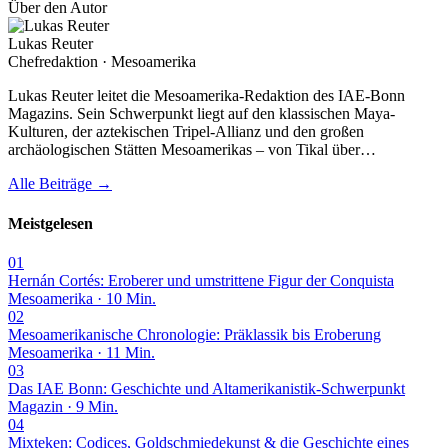
Über den Autor
Lukas Reuter
Chefredaktion · Mesoamerika
Lukas Reuter leitet die Mesoamerika-Redaktion des IAE-Bonn
Magazins. Sein Schwerpunkt liegt auf den klassischen Maya-
Kulturen, der aztekischen Tripel-Allianz und den großen
archäologischen Stätten Mesoamerikas – von Tikal über…
Alle Beiträge →
Meistgelesen
01
Hernán Cortés: Eroberer und umstrittene Figur der Conquista
Mesoamerika · 10 Min.
02
Mesoamerikanische Chronologie: Präklassik bis Eroberung
Mesoamerika · 11 Min.
03
Das IAE Bonn: Geschichte und Altamerikanistik-Schwerpunkt
Magazin · 9 Min.
04
Mixteken: Codices, Goldschmiedekunst & die Geschichte eines