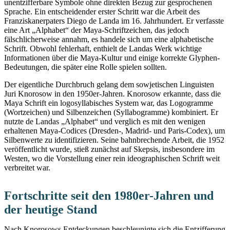
unentzifferbare Symbole ohne direkten Bezug zur gesprochenen
Sprache. Ein entscheidender erster Schritt war die Arbeit des
Franziskanerpaters Diego de Landa im 16. Jahrhundert. Er verfasste
eine Art „Alphabet“ der Maya-Schriftzeichen, das jedoch
fälschlicherweise annahm, es handele sich um eine alphabetische
Schrift. Obwohl fehlerhaft, enthielt de Landas Werk wichtige
Informationen über die Maya-Kultur und einige korrekte Glyphen-
Bedeutungen, die später eine Rolle spielen sollten.
Der eigentliche Durchbruch gelang dem sowjetischen Linguisten
Juri Knorosow in den 1950er-Jahren. Knorosow erkannte, dass die
Maya Schrift ein logosyllabisches System war, das Logogramme
(Wortzeichen) und Silbenzeichen (Syllabogramme) kombiniert. Er
nutzte de Landas „Alphabet“ und verglich es mit den wenigen
erhaltenen Maya-Codices (Dresden-, Madrid- und Paris-Codex), um
Silbenwerte zu identifizieren. Seine bahnbrechende Arbeit, die 1952
veröffentlicht wurde, stieß zunächst auf Skepsis, insbesondere im
Westen, wo die Vorstellung einer rein ideographischen Schrift weit
verbreitet war.
Fortschritte seit den 1980er-Jahren und
der heutige Stand
Nach Knorosows Entdeckungen beschleunigte sich die Entzifferung