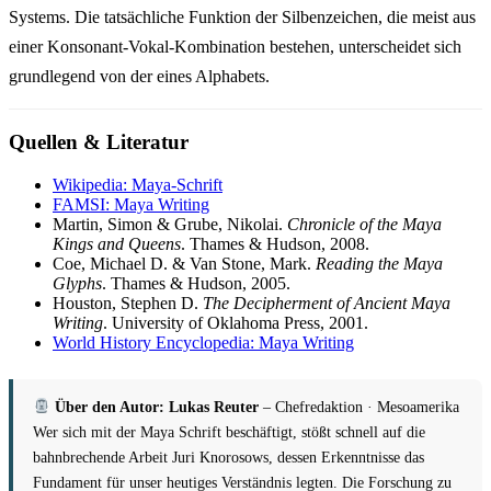
Systems. Die tatsächliche Funktion der Silbenzeichen, die meist aus
einer Konsonant-Vokal-Kombination bestehen, unterscheidet sich
grundlegend von der eines Alphabets.
Quellen & Literatur
Wikipedia: Maya-Schrift
FAMSI: Maya Writing
Martin, Simon & Grube, Nikolai.
Chronicle of the Maya
Kings and Queens
. Thames & Hudson, 2008.
Coe, Michael D. & Van Stone, Mark.
Reading the Maya
Glyphs
. Thames & Hudson, 2005.
Houston, Stephen D.
The Decipherment of Ancient Maya
Writing
. University of Oklahoma Press, 2001.
World History Encyclopedia: Maya Writing
Über den Autor: Lukas Reuter
– Chefredaktion · Mesoamerika
Wer sich mit der Maya Schrift beschäftigt, stößt schnell auf die
bahnbrechende Arbeit Juri Knorosows, dessen Erkenntnisse das
Fundament für unser heutiges Verständnis legten. Die Forschung zu