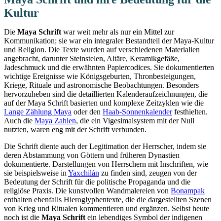
Kultur
Die
Maya Schrift
war weit mehr als nur ein Mittel zur
Kommunikation; sie war ein integraler Bestandteil der Maya-Kultur
und Religion. Die Texte wurden auf verschiedenen Materialien
angebracht, darunter Steinstelen, Altäre, Keramikgefäße,
Jadeschmuck und die erwähnten Papiercodices. Sie dokumentierten
wichtige Ereignisse wie Königsgeburten, Thronbesteigungen,
Kriege, Rituale und astronomische Beobachtungen. Besonders
hervorzuheben sind die detaillierten Kalenderaufzeichnungen, die
auf der Maya Schrift basierten und komplexe Zeitzyklen wie die
Lange Zählung Maya
oder den
Haab-Sonnenkalender
festhielten.
Auch die
Maya Zahlen
, die ein Vigesimalsystem mit der Null
nutzten, waren eng mit der Schrift verbunden.
Die Schrift diente auch der Legitimation der Herrscher, indem sie
deren Abstammung von Göttern und früheren Dynastien
dokumentierte. Darstellungen von Herrschern mit Inschriften, wie
sie beispielsweise in
Yaxchilán
zu finden sind, zeugen von der
Bedeutung der Schrift für die politische Propaganda und die
religiöse Praxis. Die kunstvollen Wandmalereien von
Bonampak
enthalten ebenfalls Hieroglyphentexte, die die dargestellten Szenen
von Krieg und Ritualen kommentieren und ergänzen. Selbst heute
noch ist die
Maya Schrift
ein lebendiges Symbol der indigenen