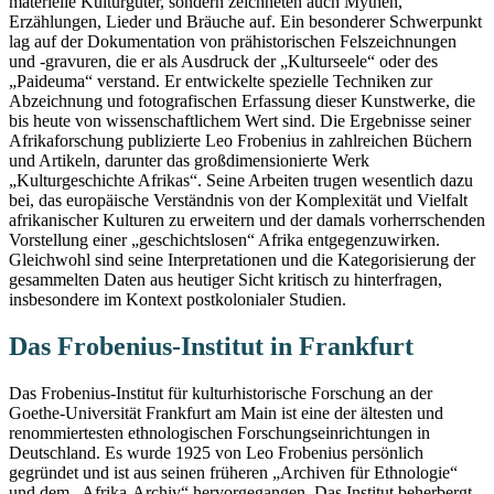
materielle Kulturgüter, sondern zeichneten auch Mythen,
Erzählungen, Lieder und Bräuche auf. Ein besonderer Schwerpunkt
lag auf der Dokumentation von prähistorischen Felszeichnungen
und -gravuren, die er als Ausdruck der „Kulturseele“ oder des
„Paideuma“ verstand. Er entwickelte spezielle Techniken zur
Abzeichnung und fotografischen Erfassung dieser Kunstwerke, die
bis heute von wissenschaftlichem Wert sind. Die Ergebnisse seiner
Afrikaforschung publizierte Leo Frobenius in zahlreichen Büchern
und Artikeln, darunter das großdimensionierte Werk
„Kulturgeschichte Afrikas“. Seine Arbeiten trugen wesentlich dazu
bei, das europäische Verständnis von der Komplexität und Vielfalt
afrikanischer Kulturen zu erweitern und der damals vorherrschenden
Vorstellung einer „geschichtslosen“ Afrika entgegenzuwirken.
Gleichwohl sind seine Interpretationen und die Kategorisierung der
gesammelten Daten aus heutiger Sicht kritisch zu hinterfragen,
insbesondere im Kontext postkolonialer Studien.
Das Frobenius-Institut in Frankfurt
Das Frobenius-Institut für kulturhistorische Forschung an der
Goethe-Universität Frankfurt am Main ist eine der ältesten und
renommiertesten ethnologischen Forschungseinrichtungen in
Deutschland. Es wurde 1925 von Leo Frobenius persönlich
gegründet und ist aus seinen früheren „Archiven für Ethnologie“
und dem „Afrika-Archiv“ hervorgegangen. Das Institut beherbergt