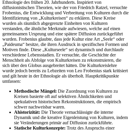
Ethnologie des frühen 20. Jahrhunderts. Inspiriert von
diffusionistischen Theorien, wie der von Friedrich Ratzel, versuchte
Frobenius, die Entwicklung und Verbreitung von Kulturen durch die
Identifizierung von „Kulturkreisen“ zu erklären. Diese Kreise
wurden als räumlich abgegrenzte Einheiten von Kulturen
verstanden, die ähnliche Merkmale aufwiesen, welche auf einen
gemeinsamen Ursprung und eine spätere Diffusion zurückgeführt
wurden. Frobenius glaubte, dass jede Kultur eine Art „Seele“ oder
„Paideuma“ besitze, die ihren Ausdruck in spezifischen Formen und
Motiven finde. Diese „Kulturseele“ sei dynamisch und durchlaufe
verschiedene Lebensstadien. Er versuchte, die Geschichte der
Menschheit als Abfolge von Kulturkreisen zu rekonstruieren, die
sich über den Globus ausgebreitet hätten. Die Kulturkreislehre
wurde jedoch bereits zu Lebzeiten von Leo Frobenius stark kritisiert
und gilt heute in der Ethnologie als überholt. Hauptkritikpunkte
umfassen:
Methodische Mängel:
Die Zuordnung von Kulturen zu
Kreisen basierte oft auf selektiven Ähnlichkeiten und
spekulativen historischen Rekonstruktionen, die empirisch
schwer nachweisbar waren.
Ahistorizität:
Die Theorie vernachlässigte die interne
Dynamik und die kreative Eigenleistung von Kulturen, indem
sie Veränderungen primär auf Diffusion zurückführte.
Statische Kulturkonzepte:
Trotz des Anspruchs einer