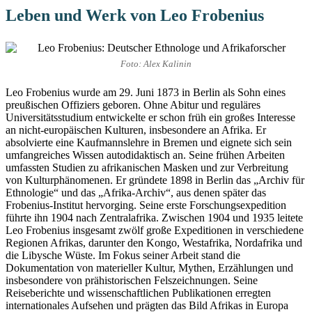
Leben und Werk von Leo Frobenius
Foto: Alex Kalinin
Leo Frobenius wurde am 29. Juni 1873 in Berlin als Sohn eines
preußischen Offiziers geboren. Ohne Abitur und reguläres
Universitätsstudium entwickelte er schon früh ein großes Interesse
an nicht-europäischen Kulturen, insbesondere an Afrika. Er
absolvierte eine Kaufmannslehre in Bremen und eignete sich sein
umfangreiches Wissen autodidaktisch an. Seine frühen Arbeiten
umfassten Studien zu afrikanischen Masken und zur Verbreitung
von Kulturphänomenen. Er gründete 1898 in Berlin das „Archiv für
Ethnologie“ und das „Afrika-Archiv“, aus denen später das
Frobenius-Institut hervorging. Seine erste Forschungsexpedition
führte ihn 1904 nach Zentralafrika. Zwischen 1904 und 1935 leitete
Leo Frobenius insgesamt zwölf große Expeditionen in verschiedene
Regionen Afrikas, darunter den Kongo, Westafrika, Nordafrika und
die Libysche Wüste. Im Fokus seiner Arbeit stand die
Dokumentation von materieller Kultur, Mythen, Erzählungen und
insbesondere von prähistorischen Felszeichnungen. Seine
Reiseberichte und wissenschaftlichen Publikationen erregten
internationales Aufsehen und prägten das Bild Afrikas in Europa