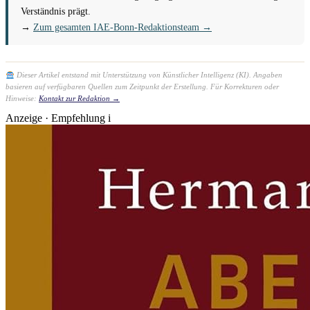
Verständnis prägt.
→
Zum gesamten IAE-Bonn-Redaktionsteam →
Dieser Artikel entstand mit Unterstützung von Künstlicher Intelligenz (KI). Angaben
basieren auf verfügbaren Quellen zum Zeitpunkt der Erstellung. Für Korrekturen oder
Hinweise:
Kontakt zur Redaktion →
Anzeige · Empfehlung
i