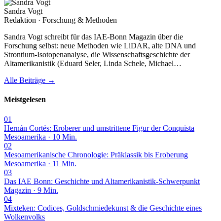
Sandra Vogt
Redaktion · Forschung & Methoden
Sandra Vogt schreibt für das IAE-Bonn Magazin über die
Forschung selbst: neue Methoden wie LiDAR, alte DNA und
Strontium-Isotopenanalyse, die Wissenschaftsgeschichte der
Altamerikanistik (Eduard Seler, Linda Schele, Michael…
Alle Beiträge →
Meistgelesen
01
Hernán Cortés: Eroberer und umstrittene Figur der Conquista
Mesoamerika · 10 Min.
02
Mesoamerikanische Chronologie: Präklassik bis Eroberung
Mesoamerika · 11 Min.
03
Das IAE Bonn: Geschichte und Altamerikanistik-Schwerpunkt
Magazin · 9 Min.
04
Mixteken: Codices, Goldschmiedekunst & die Geschichte eines
Wolkenvolks