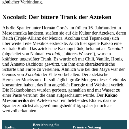
göttlicher Verbindung.
Xocolatl: Der bittere Trank der Azteken
Als die Spanier unter Hernán Cortés im frühen 16. Jahrhundert in
Mesoamerika landeten, stießen sie auf die Kultur der Azteken, deren
Reich (Triple-Allianz der Mexica, Acolhua und Tepaneken) sich
über weite Teile Mexikos erstreckte. Auch hier spielte Kakao eine
zentrale Rolle. Das aztekische Kakaogetränk, bekannt als
Xocolatl
(abgeleitet von Nahuatl
xocolatl
, „bitteres Wasser“), war ein
kräftiger, ungesüßter Trank. Es wurde oft mit Chili, Vanille, Honig
und Annatto (Achiote) gewürzt, um ihm eine charakteristische
Schärfe und Farbe zu verleihen. Ähnlich wie bei den Maya war der
Genuss von
Xocolatl
der Elite vorbehalten. Der aztekische
Herrscher Moctezuma II. soll täglich große Mengen dieses Getränks
konsumiert haben, das ihm angeblich Energie und Weisheit verlieh.
Die Kakaobohnen wurden geröstet, gemahlen und mit Wasser zu
einer Paste verrührt, die dann aufgeschäumt wurde. Der
Kakao
Mesoamerika
der Azteken war ein belebendes Elixier, das die
Spanier zunächst als gewöhnungsbedürftig, später jedoch als
wertvoll erkannten.
Bezeichnung für
Kultur
Primäre Nutzung