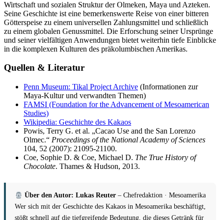
Wirtschaft und sozialen Struktur der Olmeken, Maya und Azteken.
Seine Geschichte ist eine bemerkenswerte Reise von einer bitteren
Götterspeise zu einem universellen Zahlungsmittel und schließlich
zu einem globalen Genussmittel. Die Erforschung seiner Ursprünge
und seiner vielfältigen Anwendungen bietet weiterhin tiefe Einblicke
in die komplexen Kulturen des präkolumbischen Amerikas.
Quellen & Literatur
Penn Museum: Tikal Project Archive
(Informationen zur
Maya-Kultur und verwandten Themen)
FAMSI (Foundation for the Advancement of Mesoamerican
Studies)
Wikipedia: Geschichte des Kakaos
Powis, Terry G. et al. „Cacao Use and the San Lorenzo
Olmec.“
Proceedings of the National Academy of Sciences
104, 52 (2007): 21095-21100.
Coe, Sophie D. & Coe, Michael D.
The True History of
Chocolate
. Thames & Hudson, 2013.
Über den Autor: Lukas Reuter
– Chefredaktion · Mesoamerika
Wer sich mit der Geschichte des Kakaos in Mesoamerika beschäftigt,
stößt schnell auf die tiefgreifende Bedeutung, die dieses Getränk für