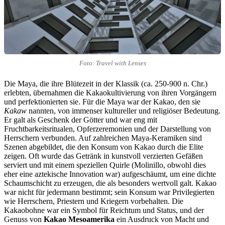
Foto: Travel with Lenses
Die Maya, die ihre Blütezeit in der Klassik (ca. 250-900 n. Chr.)
erlebten, übernahmen die Kakaokultivierung von ihren Vorgängern
und perfektionierten sie. Für die Maya war der Kakao, den sie
Kakaw
nannten, von immenser kultureller und religiöser Bedeutung.
Er galt als Geschenk der Götter und war eng mit
Fruchtbarkeitsritualen, Opferzeremonien und der Darstellung von
Herrschern verbunden. Auf zahlreichen Maya-Keramiken sind
Szenen abgebildet, die den Konsum von Kakao durch die Elite
zeigen. Oft wurde das Getränk in kunstvoll verzierten Gefäßen
serviert und mit einem speziellen Quirle (Molinillo, obwohl dies
eher eine aztekische Innovation war) aufgeschäumt, um eine dichte
Schaumschicht zu erzeugen, die als besonders wertvoll galt. Kakao
war nicht für jedermann bestimmt; sein Konsum war Privilegierten
wie Herrschern, Priestern und Kriegern vorbehalten. Die
Kakaobohne war ein Symbol für Reichtum und Status, und der
Genuss von
Kakao Mesoamerika
ein Ausdruck von Macht und