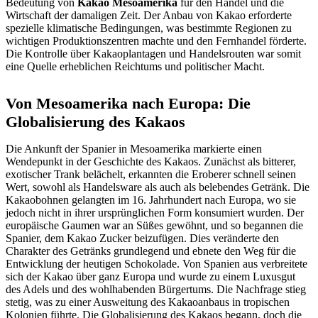
Bedeutung von
Kakao Mesoamerika
für den Handel und die
Wirtschaft der damaligen Zeit. Der Anbau von Kakao erforderte
spezielle klimatische Bedingungen, was bestimmte Regionen zu
wichtigen Produktionszentren machte und den Fernhandel förderte.
Die Kontrolle über Kakaoplantagen und Handelsrouten war somit
eine Quelle erheblichen Reichtums und politischer Macht.
Von Mesoamerika nach Europa: Die
Globalisierung des Kakaos
Die Ankunft der Spanier in Mesoamerika markierte einen
Wendepunkt in der Geschichte des Kakaos. Zunächst als bitterer,
exotischer Trank belächelt, erkannten die Eroberer schnell seinen
Wert, sowohl als Handelsware als auch als belebendes Getränk. Die
Kakaobohnen gelangten im 16. Jahrhundert nach Europa, wo sie
jedoch nicht in ihrer ursprünglichen Form konsumiert wurden. Der
europäische Gaumen war an Süßes gewöhnt, und so begannen die
Spanier, dem Kakao Zucker beizufügen. Dies veränderte den
Charakter des Getränks grundlegend und ebnete den Weg für die
Entwicklung der heutigen Schokolade. Von Spanien aus verbreitete
sich der Kakao über ganz Europa und wurde zu einem Luxusgut
des Adels und des wohlhabenden Bürgertums. Die Nachfrage stieg
stetig, was zu einer Ausweitung des Kakaoanbaus in tropischen
Kolonien führte. Die Globalisierung des Kakaos begann, doch die