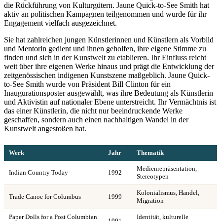
die Rückführung von Kulturgütern. Jaune Quick-to-See Smith hat
aktiv an politischen Kampagnen teilgenommen und wurde für ihr
Engagement vielfach ausgezeichnet.
Sie hat zahlreichen jungen Künstlerinnen und Künstlern als Vorbild
und Mentorin gedient und ihnen geholfen, ihre eigene Stimme zu
finden und sich in der Kunstwelt zu etablieren. Ihr Einfluss reicht
weit über ihre eigenen Werke hinaus und prägt die Entwicklung der
zeitgenössischen indigenen Kunstszene maßgeblich. Jaune Quick-
to-See Smith wurde von Präsident Bill Clinton für ein
Inaugurationsposter ausgewählt, was ihre Bedeutung als Künstlerin
und Aktivistin auf nationaler Ebene unterstreicht. Ihr Vermächtnis ist
das einer Künstlerin, die nicht nur beeindruckende Werke
geschaffen, sondern auch einen nachhaltigen Wandel in der
Kunstwelt angestoßen hat.
Werk
Jahr
Thematik
Medienrepräsentation,
Indian Country Today
1992
Stereotypen
Kolonialismus, Handel,
Trade Canoe for Columbus
1999
Migration
Paper Dolls for a Post Columbian
Identität, kulturelle
1991