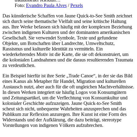
Foto:
Evandro Paula Alves
/
Pexels
Das künstlerische Schaffen von Jaune Quick-to-See Smith zeichnet
sich durch seine thematische Vielfalt und seine kritische Haltung
aus. Ihre Werke befassen sich häufig mit der komplexen Beziehung
zwischen indigenen Kulturen und der dominanten amerikanischen
Gesellschaft. Sie verwendet Symbole, Texte und gefundene
Objekte, um Botschaften über Landrechte, Umweltschutz,
Rassismus und kulturelle Identität zu vermitteln. Ein
wiederkehrendes Motiv ist die Karte, die sie oft dekonstruiert, um
die kolonialen Landnahmen und die daraus resultierenden Traumata
zu verdeutlichen.
Ein Beispiel hierfür ist ihre Serie „Trade Canoe“, in der sie das Bild
eines Kanus als Metapher für Handel, Migration und kulturellen
Austausch nutzt, aber auch für die oft ungleichen Machtverhältnisse.
In diesen Werken integriert sie häufig Logos von Konsumgütern
und Zeitungsartikel, um die Verflechtung von Konsumkultur und
kolonialer Geschichte aufzuzeigen. Jaune Quick-to-See Smith
scheut sich nicht, unbequeme Wahrheiten anzusprechen und das
Publikum zur Reflexion anzuregen. Ihre Kunst ist eine Form des
Widerstands und der Aufklärung, die dazu beiträgt, stereotype
Vorstellungen von indigenen Völkern aufzubrechen.