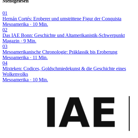
Meistgelesen
01
Hernán Cortés: Eroberer und umstrittene Figur der Conquista
Mesoamerika · 10 Min.
02
Das IAE Bonn: Geschichte und Altamerikanistik-Schwerpunkt
Magazin · 9 Min.
03
Mesoamerikanische Chronologie: Präklassik bis Eroberung
Mesoamerika · 11 Min.
04
Mixteken: Codices, Goldschmiedekunst & die Geschichte eines
Wolkenvolks
Mesoamerika · 10 Min.