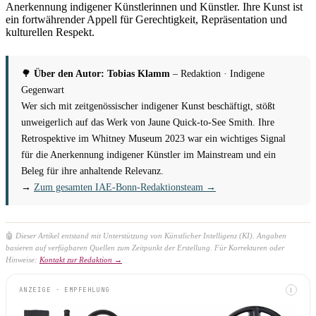
Anerkennung indigener Künstlerinnen und Künstler. Ihre Kunst ist
ein fortwährender Appell für Gerechtigkeit, Repräsentation und
kulturellen Respekt.
🌳
Über den Autor: Tobias Klamm
– Redaktion · Indigene
Gegenwart
Wer sich mit zeitgenössischer indigener Kunst beschäftigt, stößt
unweigerlich auf das Werk von Jaune Quick-to-See Smith. Ihre
Retrospektive im Whitney Museum 2023 war ein wichtiges Signal
für die Anerkennung indigener Künstler im Mainstream und ein
Beleg für ihre anhaltende Relevanz.
→
Zum gesamten IAE-Bonn-Redaktionsteam →
🤖
Dieser Artikel entstand mit Unterstützung von Künstlicher Intelligenz (KI). Angaben
basieren auf verfügbaren Quellen zum Zeitpunkt der Erstellung. Für Korrekturen oder
Hinweise:
Kontakt zur Redaktion →
ANZEIGE · EMPFEHLUNG
I