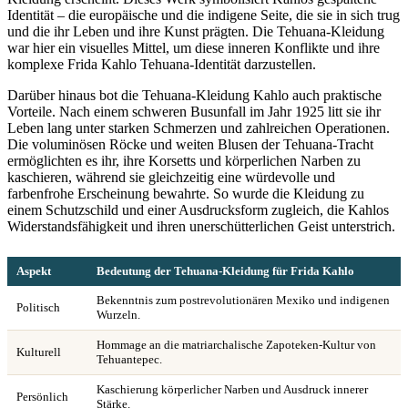
Identität – die europäische und die indigene Seite, die sie in sich trug
und die ihr Leben und ihre Kunst prägten. Die Tehuana-Kleidung
war hier ein visuelles Mittel, um diese inneren Konflikte und ihre
komplexe Frida Kahlo Tehuana-Identität darzustellen.
Darüber hinaus bot die Tehuana-Kleidung Kahlo auch praktische
Vorteile. Nach einem schweren Busunfall im Jahr 1925 litt sie ihr
Leben lang unter starken Schmerzen und zahlreichen Operationen.
Die voluminösen Röcke und weiten Blusen der Tehuana-Tracht
ermöglichten es ihr, ihre Korsetts und körperlichen Narben zu
kaschieren, während sie gleichzeitig eine würdevolle und
farbenfrohe Erscheinung bewahrte. So wurde die Kleidung zu
einem Schutzschild und einer Ausdrucksform zugleich, die Kahlos
Widerstandsfähigkeit und ihren unerschütterlichen Geist unterstrich.
Aspekt
Bedeutung der Tehuana-Kleidung für Frida Kahlo
Bekenntnis zum postrevolutionären Mexiko und indigenen
Politisch
Wurzeln.
Hommage an die matriarchalische Zapoteken-Kultur von
Kulturell
Tehuantepec.
Kaschierung körperlicher Narben und Ausdruck innerer
Persönlich
Stärke.