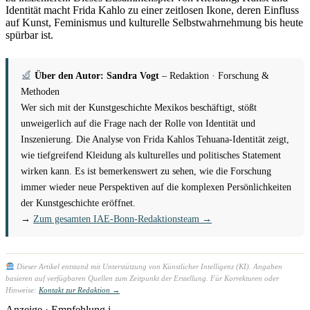
Identität macht Frida Kahlo zu einer zeitlosen Ikone, deren Einfluss
auf Kunst, Feminismus und kulturelle Selbstwahrnehmung bis heute
spürbar ist.
Über den Autor: Sandra Vogt
– Redaktion · Forschung &
Methoden
Wer sich mit der Kunstgeschichte Mexikos beschäftigt, stößt
unweigerlich auf die Frage nach der Rolle von Identität und
Inszenierung. Die Analyse von Frida Kahlos Tehuana-Identität zeigt,
wie tiefgreifend Kleidung als kulturelles und politisches Statement
wirken kann. Es ist bemerkenswert zu sehen, wie die Forschung
immer wieder neue Perspektiven auf die komplexen Persönlichkeiten
der Kunstgeschichte eröffnet.
→
Zum gesamten IAE-Bonn-Redaktionsteam →
Dieser Artikel entstand mit Unterstützung von Künstlicher Intelligenz (KI). Angaben
basieren auf verfügbaren Quellen zum Zeitpunkt der Erstellung. Für Korrekturen oder
Hinweise:
Kontakt zur Redaktion →
Anzeige · Empfehlung
i