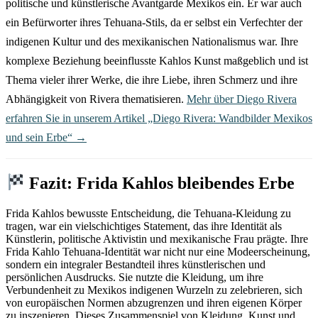
politische und künstlerische Avantgarde Mexikos ein. Er war auch
ein Befürworter ihres Tehuana-Stils, da er selbst ein Verfechter der
indigenen Kultur und des mexikanischen Nationalismus war. Ihre
komplexe Beziehung beeinflusste Kahlos Kunst maßgeblich und ist
Thema vieler ihrer Werke, die ihre Liebe, ihren Schmerz und ihre
Abhängigkeit von Rivera thematisieren.
Mehr über Diego Rivera
erfahren Sie in unserem Artikel „Diego Rivera: Wandbilder Mexikos
und sein Erbe“ →
Fazit: Frida Kahlos bleibendes Erbe
Frida Kahlos bewusste Entscheidung, die Tehuana-Kleidung zu
tragen, war ein vielschichtiges Statement, das ihre Identität als
Künstlerin, politische Aktivistin und mexikanische Frau prägte. Ihre
Frida Kahlo Tehuana-Identität war nicht nur eine Modeerscheinung,
sondern ein integraler Bestandteil ihres künstlerischen und
persönlichen Ausdrucks. Sie nutzte die Kleidung, um ihre
Verbundenheit zu Mexikos indigenen Wurzeln zu zelebrieren, sich
von europäischen Normen abzugrenzen und ihren eigenen Körper
zu inszenieren. Dieses Zusammenspiel von Kleidung, Kunst und