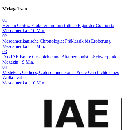
Meistgelesen
01
Hernán Cortés: Eroberer und umstrittene Figur der Conquista
Mesoamerika · 10 Min.
02
Mesoamerikanische Chronologie: Präklassik bis Eroberung
Mesoamerika · 11 Min.
03
Das IAE Bonn: Geschichte und Altamerikanistik-Schwerpunkt
Magazin · 9 Min.
04
Mixteken: Codices, Goldschmiedekunst & die Geschichte eines
Wolkenvolks
Mesoamerika · 10 Min.