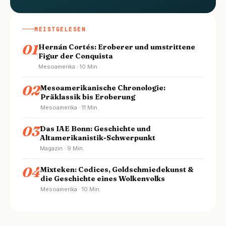
MEISTGELESEN
01
Hernán Cortés: Eroberer und umstrittene
Figur der Conquista
Mesoamerika · 10 Min.
02
Mesoamerikanische Chronologie:
Präklassik bis Eroberung
Mesoamerika · 11 Min.
03
Das IAE Bonn: Geschichte und
Altamerikanistik-Schwerpunkt
Magazin · 9 Min.
04
Mixteken: Codices, Goldschmiedekunst &
die Geschichte eines Wolkenvolks
Mesoamerika · 10 Min.