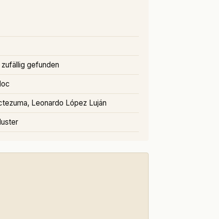
zufällig gefunden
aloc
tezuma, Leonardo López Luján
luster