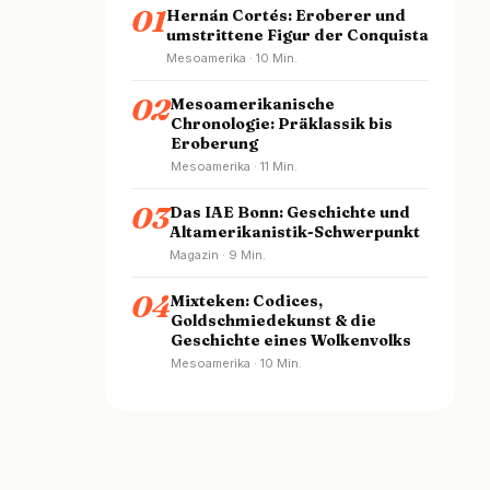
01
Hernán Cortés: Eroberer und
umstrittene Figur der Conquista
Mesoamerika · 10 Min.
02
Mesoamerikanische
Chronologie: Präklassik bis
Eroberung
Mesoamerika · 11 Min.
03
Das IAE Bonn: Geschichte und
Altamerikanistik-Schwerpunkt
Magazin · 9 Min.
04
Mixteken: Codices,
Goldschmiedekunst & die
Geschichte eines Wolkenvolks
Mesoamerika · 10 Min.