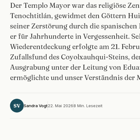
Der Templo Mayor war das religiöse Ze
Tenochtitlán, gewidmet den Göttern Huit
seiner Zerstörung durch die spanischen 
er für Jahrhunderte in Vergessenheit. Se
Wiederentdeckung erfolgte am 21. Febru
Zufallsfund des Coyolxauhqui-Steins, d
Ausgrabung unter der Leitung von Edu
ermöglichte und unser Verständnis der M
SV
Sandra Vogt
22. Mai 2026
8 Min. Lesezeit