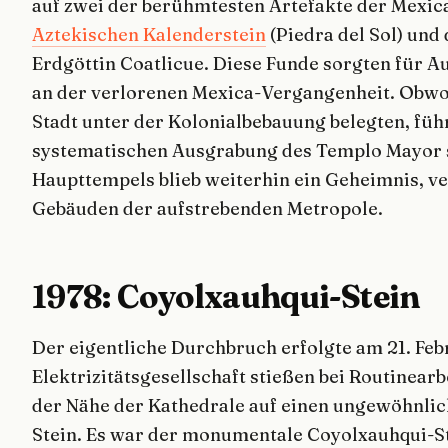
auf zwei der berühmtesten Artefakte der Mexic
Aztekischen Kalenderstein
(Piedra del Sol) und
Erdgöttin Coatlicue. Diese Funde sorgten für A
an der verlorenen Mexica-Vergangenheit. Obwoh
Stadt unter der Kolonialbebauung belegten, führ
systematischen Ausgrabung des Templo Mayor s
Haupttempels blieb weiterhin ein Geheimnis, v
Gebäuden der aufstrebenden Metropole.
1978: Coyolxauhqui-Stein
Der eigentliche Durchbruch erfolgte am 21. Feb
Elektrizitätsgesellschaft stießen bei Routinear
der Nähe der Kathedrale auf einen ungewöhnlic
Stein. Es war der monumentale Coyolxauhqui-Ste