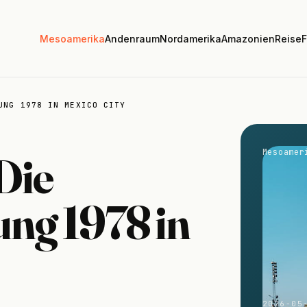
Mesoamerika
Andenraum
Nordamerika
Amazonien
Reise
F
UNG 1978 IN MEXICO CITY
Mesoamer
Die
ng 1978 in
2026-05