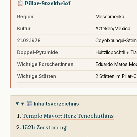
Pillar-Steckbrief
Region
Mesoamerika
Kultur
Azteken/Mexica
21.02.1978
Coyolxauhqui-Stein 
Doppel-Pyramide
Huitzilopochtli + Tl
Wichtige Forscher:innen
Eduardo Matos Moc
Wichtige Stätten
2 Stätten im Pillar-C
▾
Inhaltsverzeichnis
Templo Mayor: Herz Tenochtitláns
1521: Zerstörung