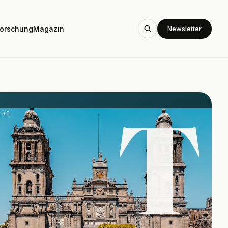
Newsletter
orschung
Magazin
T
ika
-22