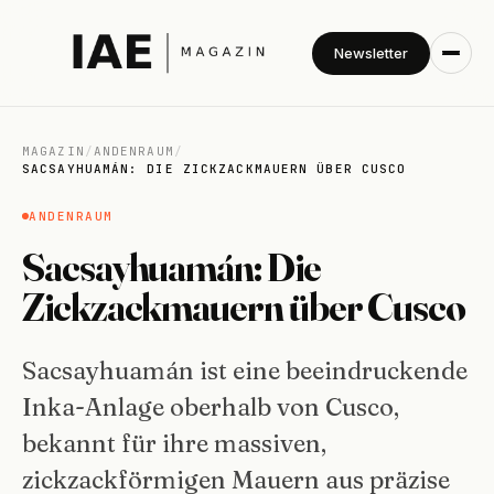
Newsletter
MAGAZIN
/
ANDENRAUM
/
SACSAYHUAMÁN: DIE ZICKZACKMAUERN ÜBER CUSCO
ANDENRAUM
Sacsayhuamán: Die
Zickzackmauern über Cusco
Sacsayhuamán ist eine beeindruckende
Inka-Anlage oberhalb von Cusco,
bekannt für ihre massiven,
zickzackförmigen Mauern aus präzise