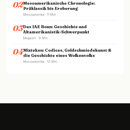
02
Mesoamerikanische Chronologie:
Präklassik bis Eroberung
Mesoamerika · 11 Min.
03
Das IAE Bonn: Geschichte und
Altamerikanistik-Schwerpunkt
Magazin · 9 Min.
04
Mixteken: Codices, Goldschmiedekunst &
die Geschichte eines Wolkenvolks
Mesoamerika · 10 Min.