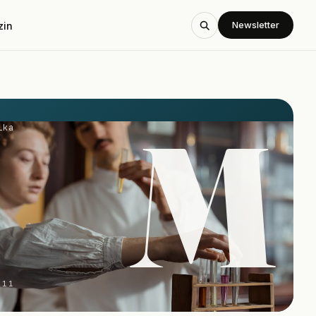
Newsletter
zin
M
ika
-11