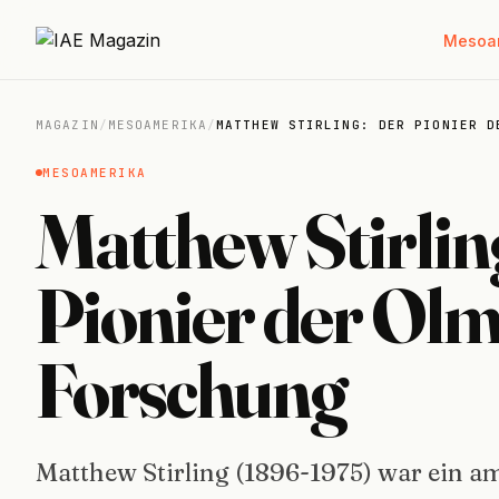
Mesoa
MAGAZIN
/
MESOAMERIKA
/
MATTHEW STIRLING: DER PIONIER D
MESOAMERIKA
Matthew Stirlin
Pionier der Ol
Forschung
Matthew Stirling (1896-1975) war ein a