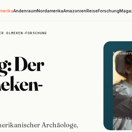
merika
Andenraum
Nordamerika
Amazonien
Reise
Forschung
Maga
ER OLMEKEN-FORSCHUNG
Mesoamer
g: Der
meken-
2026-05
merikanischer Archäologe,