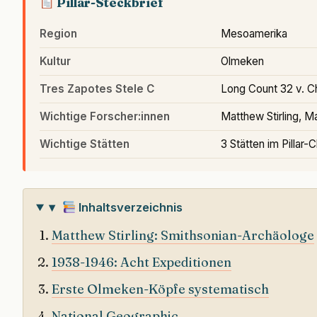
Pillar-Steckbrief
Region
Mesoamerika
Kultur
Olmeken
Tres Zapotes Stele C
Long Count 32 v. Ch
Wichtige Forscher:innen
Matthew Stirling, Ma
Wichtige Stätten
3 Stätten im Pillar-C
▾
Inhaltsverzeichnis
Matthew Stirling: Smithsonian-Archäologe
1938-1946: Acht Expeditionen
Erste Olmeken-Köpfe systematisch
National Geographic