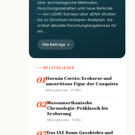
über archäologische Methoden,
Forschungsdebatten und neue Befunde
— von LiDAR-Surveys über aDNA-Studien
bis zu Strontium-Isotopen-Analysen. Sie
ordnet aktuelle Forschungsergebnisse für
ein…
Alle Beiträge →
MEISTGELESEN
01
Hernán Cortés: Eroberer und
umstrittene Figur der Conquista
Mesoamerika · 10 Min.
02
Mesoamerikanische
Chronologie: Präklassik bis
Eroberung
Mesoamerika · 11 Min.
03
Das IAE Bonn: Geschichte und