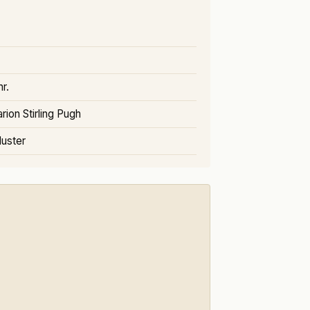
r.
rion Stirling Pugh
luster