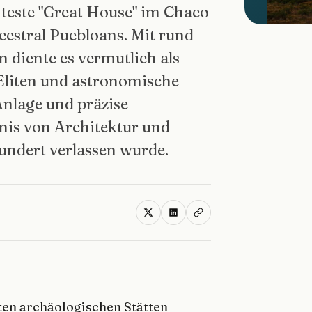
nteste "Great House" im Chaco
estral Puebloans. Mit rund
 diente es vermutlich als
Eliten und astronomische
nlage und präzise
dnis von Architektur und
undert verlassen wurde.
ßten archäologischen Stätten