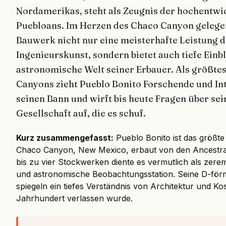
Nordamerikas, steht als Zeugnis der hochentwic
Puebloans. Im Herzen des Chaco Canyon gelegen
Bauwerk nicht nur eine meisterhafte Leistung 
Ingenieurskunst, sondern bietet auch tiefe Einbli
astronomische Welt seiner Erbauer. Als größte
Canyons zieht Pueblo Bonito Forschende und In
seinen Bann und wirft bis heute Fragen über se
Gesellschaft auf, die es schuf.
Kurz zusammengefasst:
Pueblo Bonito ist das größt
Chaco Canyon, New Mexico, erbaut von den Ancestra
bis zu vier Stockwerken diente es vermutlich als zere
und astronomische Beobachtungsstation. Seine D-för
spiegeln ein tiefes Verständnis von Architektur und Ko
Jahrhundert verlassen wurde.