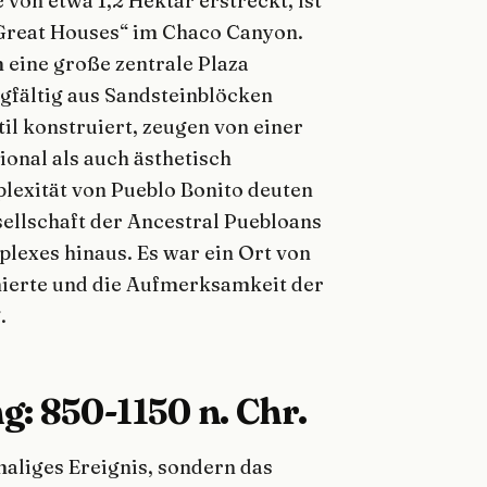
 von etwa 1,2 Hektar erstreckt, ist
Great Houses“ im Chaco Canyon.
 eine große zentrale Plaza
rgfältig aus Sandsteinblöcken
il konstruiert, zeugen von einer
onal als auch ästhetisch
lexität von Pueblo Bonito deuten
esellschaft der Ancestral Puebloans
plexes hinaus. Es war ein Ort von
ierte und die Aufmerksamkeit der
.
: 850-1150 n. Chr.
aliges Ereignis, sondern das