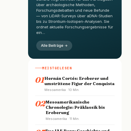
über archäologische Methoden,
Forschungsdebatten und neue Befunde
— von LiDAR-Surveys über aDNA-Studien
bis zu Strontium-Isotopen-Analysen. Sie
ordnet aktuelle Forschungsergebnisse für
ein…
Alle Beiträge →
MEISTGELESEN
01
Hernán Cortés: Eroberer und
umstrittene Figur der Conquista
Mesoamerika · 10 Min.
02
Mesoamerikanische
Chronologie: Präklassik bis
Eroberung
Mesoamerika · 11 Min.
Das IAE Bonn: Geschichte und