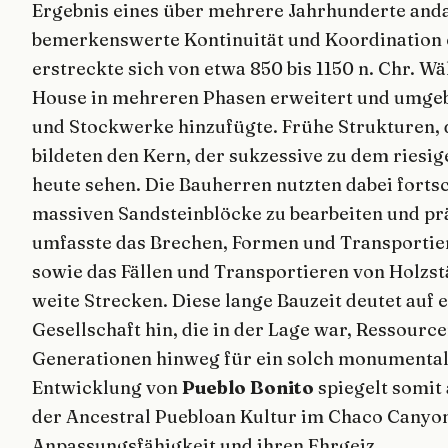
Ergebnis eines über mehrere Jahrhunderte and
bemerkenswerte Kontinuität und Koordination 
erstreckte sich von etwa 850 bis 1150 n. Chr. W
House in mehreren Phasen erweitert und umgeb
und Stockwerke hinzufügte. Frühe Strukturen, d
bildeten den Kern, der sukzessive zu dem ries
heute sehen. Die Bauherren nutzten dabei forts
massiven Sandsteinblöcke zu bearbeiten und prä
umfasste das Brechen, Formen und Transportie
sowie das Fällen und Transportieren von Holz
weite Strecken. Diese lange Bauzeit deutet auf 
Gesellschaft hin, die in der Lage war, Ressourc
Generationen hinweg für ein solch monumentale
Entwicklung von
Pueblo Bonito
spiegelt somit
der Ancestral Puebloan Kultur im Chaco Canyon
Anpassungsfähigkeit und ihren Ehrgeiz.