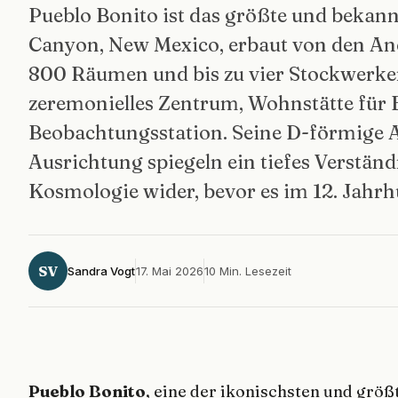
Pueblo Bonito ist das größte und bekan
Canyon, New Mexico, erbaut von den Anc
800 Räumen und bis zu vier Stockwerken
zeremonielles Zentrum, Wohnstätte für 
Beobachtungsstation. Seine D-förmige A
Ausrichtung spiegeln ein tiefes Verstän
Kosmologie wider, bevor es im 12. Jahrh
SV
Sandra Vogt
17. Mai 2026
10 Min. Lesezeit
Pueblo Bonito
, eine der ikonischsten und grö