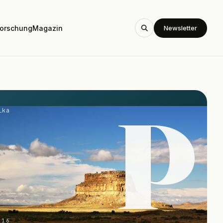
Newsletter
orschung
Magazin
P
ika
-16