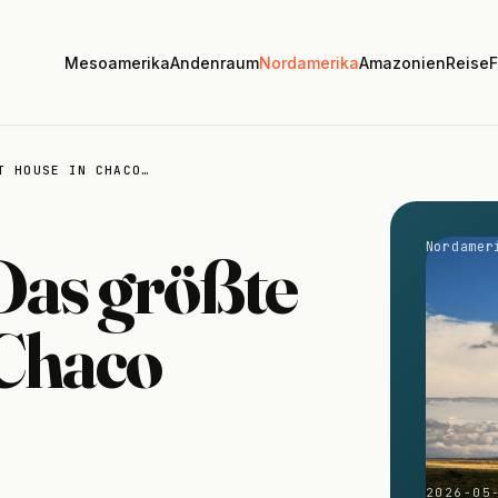
Mesoamerika
Andenraum
Nordamerika
Amazonien
Reise
F
 HOUSE IN CHACO…
Nordamer
Das größte
 Chaco
2026-05