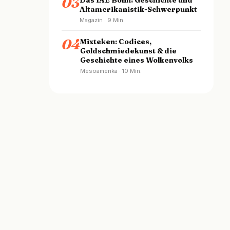
03
Altamerikanistik-Schwerpunkt
Magazin · 9 Min.
04
Mixteken: Codices,
Goldschmiedekunst & die
Geschichte eines Wolkenvolks
Mesoamerika · 10 Min.