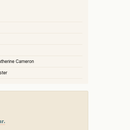
atherine Cameron
uster
r.