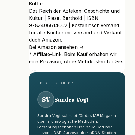
Kultur
Das Reich der Azteken: Geschichte und
Kultur | Riese, Berthold | ISBN:
9783406614002 | Kostenloser Versand
für alle Bücher mit Versand und Verkauf
duch Amazon.
Bei Amazon ansehen →
* Affiliate-Link. Beim Kauf erhalten wir
eine Provision, ohne Mehrkosten für Sie.
ÜBER DEN AUTOR
SV
Sandra Vogt
Sandra Vogt schreibt für das IAE Magazin
über archäologische Methoden,
Forschungsdebatten und neue Befunde
— von LiDAR-Surveys über aDNA-Studien