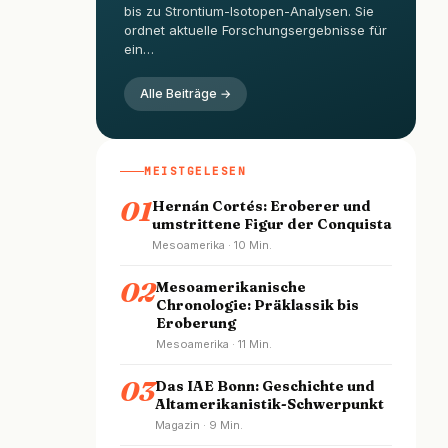
bis zu Strontium-Isotopen-Analysen. Sie
ordnet aktuelle Forschungsergebnisse für
ein…
Alle Beiträge →
MEISTGELESEN
01
Hernán Cortés: Eroberer und
umstrittene Figur der Conquista
Mesoamerika · 10 Min.
02
Mesoamerikanische
Chronologie: Präklassik bis
Eroberung
Mesoamerika · 11 Min.
03
Das IAE Bonn: Geschichte und
Altamerikanistik-Schwerpunkt
Magazin · 9 Min.