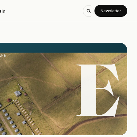
Newsletter
zin
E
ika
-17