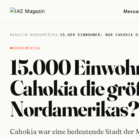
Mesoa
MAGAZIN
/
NORDAMERIKA
/
15.000 EINWOHNER: WAR CAHOKIA D
NORDAMERIKA
15.000 Einwoh
Cahokia die grö
Nordamerikas?
Cahokia war eine bedeutende Stadt der 