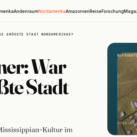
merika
Andenraum
Nordamerika
Amazonien
Reise
Forschung
Maga
IE GRÖSSTE STADT NORDAMERIKAS?
Nordamer
ner: War
ßte Stadt
2026-05
Mississippian-Kultur im