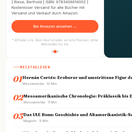
| Riese, Berthold | ISBN: 9783406614002 |
Kostenloser Versand für alle Bücher mit
Versand und Verkauf duch Amazon.
Bei Amazon ansehen →
* Affiliate-Link. Beim Kauf erhalten wir eine Provision, ohne
Mehrkosten für Sie.
MEISTGELESEN
01
Hernán Cortés: Eroberer und umstrittene Figur d
Mesoamerika · 10 Min.
02
Mesoamerikanische Chronologie: Präklassik bis 
Mesoamerika · 11 Min.
03
Das IAE Bonn: Geschichte und Altamerikanistik-
Magazin · 9 Min.