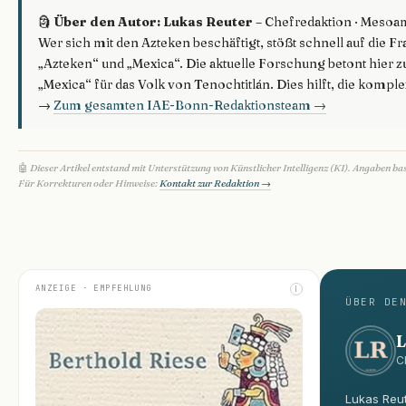
🗿
Über den Autor: Lukas Reuter
– Chefredaktion · Mesoa
Wer sich mit den Azteken beschäftigt, stößt schnell auf die 
„Azteken“ und „Mexica“. Die aktuelle Forschung betont hie
„Mexica“ für das Volk von Tenochtitlán. Dies hilft, die kompl
→
Zum gesamten IAE-Bonn-Redaktionsteam →
🤖
Dieser Artikel entstand mit Unterstützung von Künstlicher Intelligenz (KI). Angaben ba
Für Korrekturen oder Hinweise:
Kontakt zur Redaktion →
ANZEIGE · EMPFEHLUNG
I
ÜBER DE
L
C
Lukas Reut