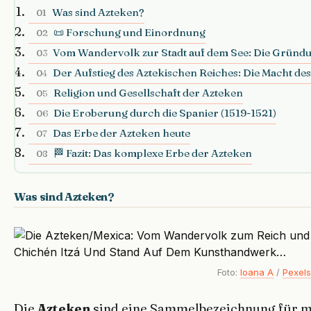
Was sind Azteken?
01
📜 Forschung und Einordnung
02
Vom Wandervolk zur Stadt auf dem See: Die Gründu
03
Der Aufstieg des Aztekischen Reiches: Die Macht de
04
Religion und Gesellschaft der Azteken
05
Die Eroberung durch die Spanier (1519-1521)
06
Das Erbe der Azteken heute
07
🏁 Fazit: Das komplexe Erbe der Azteken
08
Was sind Azteken?
Foto:
Ioana A
/
Pexels
Die
Azteken
sind eine Sammelbezeichnung für me