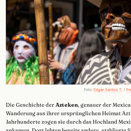
Foto:
Edgar Santos T.
/
Pe
Die Geschichte der
Azteken
, genauer der Mexica
Wanderung aus ihrer ursprünglichen Heimat Aztlá
Jahrhunderte zogen sie durch das Hochland Mexik
ankamen. Dort lebten bereits andere, etablierte S