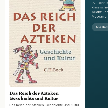
IAE-Bonn M
klassische
Allianz un
Mesoameri
Alle Bei
Das Reich der Azteken:
Geschichte und Kultur
Das Reich der Azteken: Geschichte und Kultur