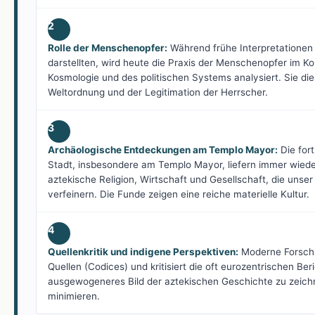
2
Rolle der Menschenopfer:
Während frühe Interpretationen d
darstellten, wird heute die Praxis der Menschenopfer im K
Kosmologie und des politischen Systems analysiert. Sie di
Weltordnung und der Legitimation der Herrscher.
3
Archäologische Entdeckungen am Templo Mayor:
Die for
Stadt, insbesondere am Templo Mayor, liefern immer wiede
aztekische Religion, Wirtschaft und Gesellschaft, die unser
verfeinern. Die Funde zeigen eine reiche materielle Kultur.
4
Quellenkritik und indigene Perspektiven:
Moderne Forschun
Quellen (Codices) und kritisiert die oft eurozentrischen Be
ausgewogeneres Bild der aztekischen Geschichte zu zeichne
minimieren.