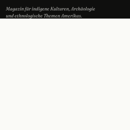
Magazin für indigene Kulturen, Archäologie
und ethnologische Themen Amerikas.
THEMEN
Mesoamerika
Andenraum
Nordamerika
Amazonien
MAGAZIN
Forschung
Indigene Gegenwart
Reise & Stätten