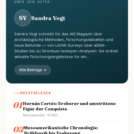
ÜBER DEN AUTOR
SV
Sandra Vogt
Sandra Vogt schreibt für das IAE Magazin über
archäologische Methoden, Forschungsdebatten und
neue Befunde — von LiDAR-Surveys über aDNA-
Studien bis zu Strontium-Isotopen-Analysen. Sie ordnet
aktuelle Forschungsergebnisse für ein…
Alle Beiträge →
MEISTGELESEN
01
Hernán Cortés: Eroberer und umstrittene
Figur der Conquista
Mesoamerika · 10 Min.
02
Mesoamerikanische Chronologie:
Präklassik bis Eroberung