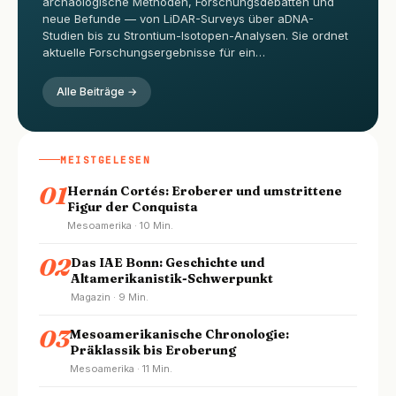
archäologische Methoden, Forschungsdebatten und
neue Befunde — von LiDAR-Surveys über aDNA-
Studien bis zu Strontium-Isotopen-Analysen. Sie ordnet
aktuelle Forschungsergebnisse für ein…
Alle Beiträge →
MEISTGELESEN
01
Hernán Cortés: Eroberer und umstrittene
Figur der Conquista
Mesoamerika · 10 Min.
02
Das IAE Bonn: Geschichte und
Altamerikanistik-Schwerpunkt
Magazin · 9 Min.
03
Mesoamerikanische Chronologie:
Präklassik bis Eroberung
Mesoamerika · 11 Min.