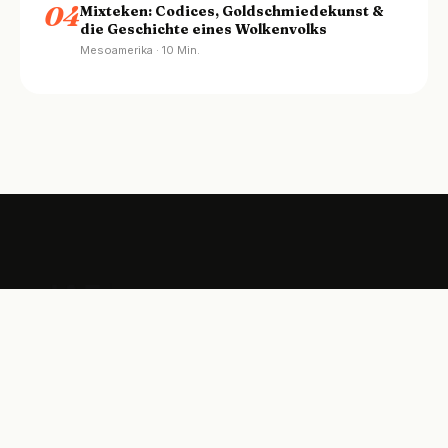
04
Mixteken: Codices, Goldschmiedekunst &
die Geschichte eines Wolkenvolks
Mesoamerika · 10 Min.
Magazin für indigene Kulturen, Archäologie
und ethnologische Themen Amerikas.
THEMEN