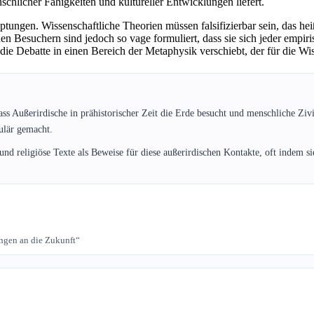
hlicher Fähigkeiten und kultureller Entwicklungen liefert.
tungen. Wissenschaftliche Theorien müssen falsifizierbar sein, das hei
n Besuchern sind jedoch so vage formuliert, dass sie sich jeder empi
die Debatte in einen Bereich der Metaphysik verschiebt, der für die Wiss
dass Außerirdische in prähistorischer Zeit die Erde besucht und menschliche Ziv
ulär gemacht.
und religiöse Texte als Beweise für diese außerirdischen Kontakte, oft indem 
ungen an die Zukunft“