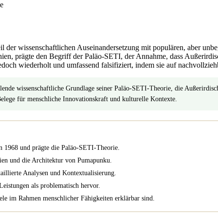
dteil der wissenschaftlichen Auseinandersetzung mit populären, aber un
n, prägte den Begriff der Paläo-SETI, der Annahme, dass Außerirdisch
doch wiederholt und umfassend falsifiziert, indem sie auf nachvollzieh
hlende wissenschaftliche Grundlage seiner Paläo-SETI-Theorie, die Außerirdisc
lege für menschliche Innovationskraft und kulturelle Kontexte.
n 1968 und prägte die Paläo-SETI-Theorie.
nien und die Architektur von Pumapunku.
illierte Analysen und Kontextualisierung.
Leistungen als problematisch hervor.
iele im Rahmen menschlicher Fähigkeiten erklärbar sind.