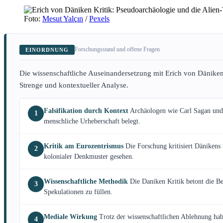
Foto:
Mesut Yalçın
/
Pexels
Forschungsstand und offene Fragen
EINORDNUNG
Die wissenschaftliche Auseinandersetzung mit Erich von Däniken
Strenge und kontextueller Analyse.
Falsifikation durch Kontext
Archäologen wie Carl Sagan und 
1
menschliche Urheberschaft belegt.
Kritik am Eurozentrismus
Die Forschung kritisiert Dänikens 
2
kolonialer Denkmuster gesehen.
Wissenschaftliche Methodik
Die Daniken Kritik betont die B
3
Spekulationen zu füllen.
Mediale Wirkung
Trotz der wissenschaftlichen Ablehnung hab
4