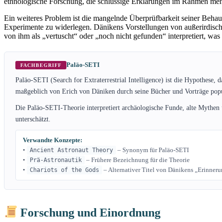
ethnologische Forschung, die schlüssige Erklärungen im Rahmen mensc
Ein weiteres Problem ist die mangelnde Überprüfbarkeit seiner Behaup
Experimente zu widerlegen. Dänikens Vorstellungen von außerirdische
von ihm als „vertuscht“ oder „noch nicht gefunden“ interpretiert, was 
Paläo-SETI
FACHBEGRIFF
Paläo-SETI (Search for Extraterrestrial Intelligence) ist die Hypothese, 
maßgeblich von Erich von Däniken durch seine Bücher und Vorträge pop
Die Paläo-SETI-Theorie interpretiert archäologische Funde, alte Mythen 
unterschätzt.
Verwandte Konzepte:
•
– Synonym für Paläo-SETI
Ancient Astronaut Theory
•
– Frühere Bezeichnung für die Theorie
Prä-Astronautik
•
– Alternativer Titel von Dänikens „Erinner
Chariots of the Gods
Forschung und Einordnung