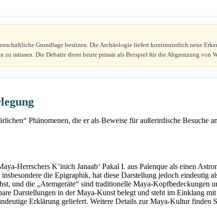
enschaftliche Grundlage besitzen. Die Archäologie liefert kontinuierlich neue Erk
en zu müssen. Die Debatte dient heute primär als Beispiel für die Abgrenzung von 
rlegung
ärlichen“ Phänomenen, die er als Beweise für außerirdische Besuche an
Maya-Herrschers K’inich Janaab‘ Pakal I. aus Palenque als einen Astro
nsbesondere die Epigraphik, hat diese Darstellung jedoch eindeutig als 
chst, und die „Atemgeräte“ sind traditionelle Maya-Kopfbedeckungen 
ichbare Darstellungen in der Maya-Kunst belegt und steht im Einklang
indeutige Erklärung geliefert. Weitere Details zur Maya-Kultur finden 