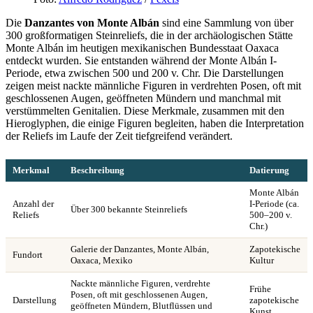
Die
Danzantes von Monte Albán
sind eine Sammlung von über
300 großformatigen Steinreliefs, die in der archäologischen Stätte
Monte Albán im heutigen mexikanischen Bundesstaat Oaxaca
entdeckt wurden. Sie entstanden während der Monte Albán I-
Periode, etwa zwischen 500 und 200 v. Chr. Die Darstellungen
zeigen meist nackte männliche Figuren in verdrehten Posen, oft mit
geschlossenen Augen, geöffneten Mündern und manchmal mit
verstümmelten Genitalien. Diese Merkmale, zusammen mit den
Hieroglyphen, die einige Figuren begleiten, haben die Interpretation
der Reliefs im Laufe der Zeit tiefgreifend verändert.
Merkmal
Beschreibung
Datierung
Monte Albán
Anzahl der
I-Periode (ca.
Über 300 bekannte Steinreliefs
Reliefs
500–200 v.
Chr.)
Galerie der Danzantes, Monte Albán,
Zapotekische
Fundort
Oaxaca, Mexiko
Kultur
Nackte männliche Figuren, verdrehte
Frühe
Posen, oft mit geschlossenen Augen,
Darstellung
zapotekische
geöffneten Mündern, Blutflüssen und
Kunst