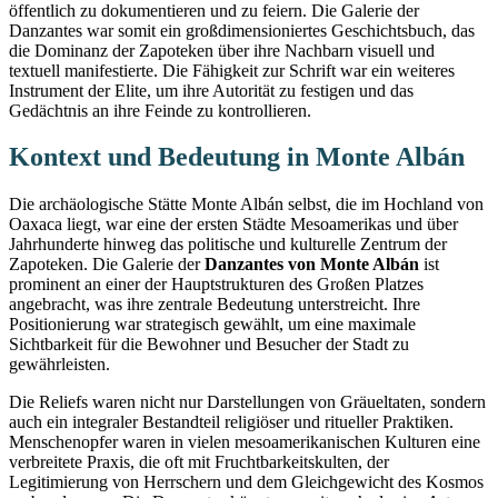
öffentlich zu dokumentieren und zu feiern. Die Galerie der
Danzantes war somit ein großdimensioniertes Geschichtsbuch, das
die Dominanz der Zapoteken über ihre Nachbarn visuell und
textuell manifestierte. Die Fähigkeit zur Schrift war ein weiteres
Instrument der Elite, um ihre Autorität zu festigen und das
Gedächtnis an ihre Feinde zu kontrollieren.
Kontext und Bedeutung in Monte Albán
Die archäologische Stätte Monte Albán selbst, die im Hochland von
Oaxaca liegt, war eine der ersten Städte Mesoamerikas und über
Jahrhunderte hinweg das politische und kulturelle Zentrum der
Zapoteken. Die Galerie der
Danzantes von Monte Albán
ist
prominent an einer der Hauptstrukturen des Großen Platzes
angebracht, was ihre zentrale Bedeutung unterstreicht. Ihre
Positionierung war strategisch gewählt, um eine maximale
Sichtbarkeit für die Bewohner und Besucher der Stadt zu
gewährleisten.
Die Reliefs waren nicht nur Darstellungen von Gräueltaten, sondern
auch ein integraler Bestandteil religiöser und ritueller Praktiken.
Menschenopfer waren in vielen mesoamerikanischen Kulturen eine
verbreitete Praxis, die oft mit Fruchtbarkeitskulten, der
Legitimierung von Herrschern und dem Gleichgewicht des Kosmos