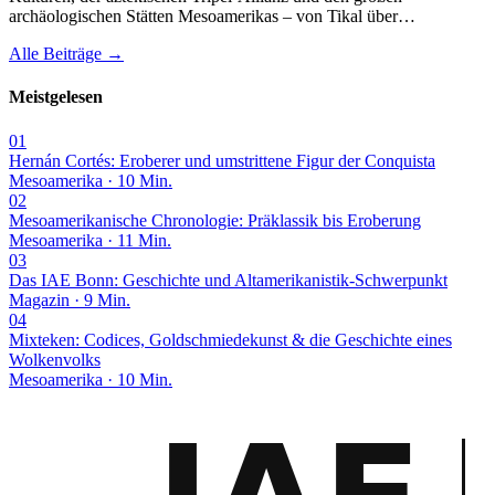
archäologischen Stätten Mesoamerikas – von Tikal über…
Alle Beiträge →
Meistgelesen
01
Hernán Cortés: Eroberer und umstrittene Figur der Conquista
Mesoamerika · 10 Min.
02
Mesoamerikanische Chronologie: Präklassik bis Eroberung
Mesoamerika · 11 Min.
03
Das IAE Bonn: Geschichte und Altamerikanistik-Schwerpunkt
Magazin · 9 Min.
04
Mixteken: Codices, Goldschmiedekunst & die Geschichte eines
Wolkenvolks
Mesoamerika · 10 Min.