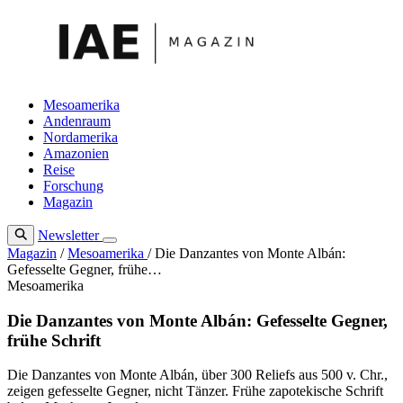
Zum
Inhalt
springen
Mesoamerika
Andenraum
Nordamerika
Amazonien
Reise
Forschung
Magazin
Newsletter
Magazin
/
Mesoamerika
/
Die Danzantes von Monte Albán:
Gefesselte Gegner, frühe…
Mesoamerika
Die Danzantes von Monte Albán: Gefesselte Gegner,
frühe Schrift
Die Danzantes von Monte Albán, über 300 Reliefs aus 500 v. Chr.,
zeigen gefesselte Gegner, nicht Tänzer. Frühe zapotekische Schrift