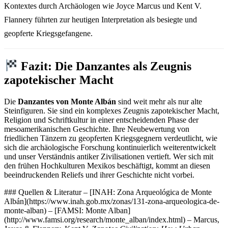
Kontextes durch Archäologen wie Joyce Marcus und Kent V.
Flannery führten zur heutigen Interpretation als besiegte und
geopferte Kriegsgefangene.
Fazit: Die Danzantes als Zeugnis
zapotekischer Macht
Die
Danzantes von Monte Albán
sind weit mehr als nur alte
Steinfiguren. Sie sind ein komplexes Zeugnis zapotekischer Macht,
Religion und Schriftkultur in einer entscheidenden Phase der
mesoamerikanischen Geschichte. Ihre Neubewertung von
friedlichen Tänzern zu geopferten Kriegsgegnern verdeutlicht, wie
sich die archäologische Forschung kontinuierlich weiterentwickelt
und unser Verständnis antiker Zivilisationen vertieft. Wer sich mit
den frühen Hochkulturen Mexikos beschäftigt, kommt an diesen
beeindruckenden Reliefs und ihrer Geschichte nicht vorbei.
### Quellen & Literatur – [INAH: Zona Arqueológica de Monte
Albán](https://www.inah.gob.mx/zonas/131-zona-arqueologica-de-
monte-alban) – [FAMSI: Monte Alban]
(http://www.famsi.org/research/monte_alban/index.html) – Marcus,