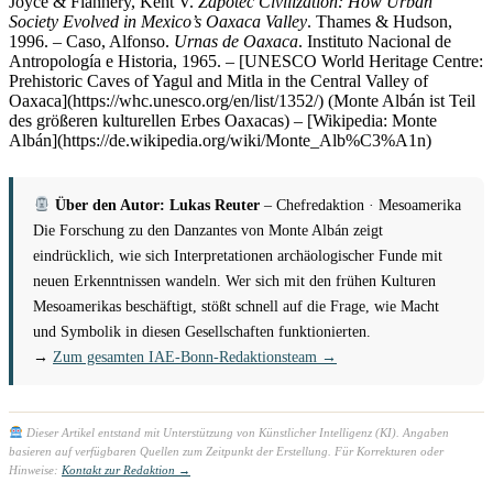
Joyce & Flannery, Kent V.
Zapotec Civilization: How Urban
Society Evolved in Mexico’s Oaxaca Valley
. Thames & Hudson,
1996. – Caso, Alfonso.
Urnas de Oaxaca
. Instituto Nacional de
Antropología e Historia, 1965. – [UNESCO World Heritage Centre:
Prehistoric Caves of Yagul and Mitla in the Central Valley of
Oaxaca](https://whc.unesco.org/en/list/1352/) (Monte Albán ist Teil
des größeren kulturellen Erbes Oaxacas) – [Wikipedia: Monte
Albán](https://de.wikipedia.org/wiki/Monte_Alb%C3%A1n)
Über den Autor: Lukas Reuter
– Chefredaktion · Mesoamerika
Die Forschung zu den Danzantes von Monte Albán zeigt
eindrücklich, wie sich Interpretationen archäologischer Funde mit
neuen Erkenntnissen wandeln. Wer sich mit den frühen Kulturen
Mesoamerikas beschäftigt, stößt schnell auf die Frage, wie Macht
und Symbolik in diesen Gesellschaften funktionierten.
→
Zum gesamten IAE-Bonn-Redaktionsteam →
Dieser Artikel entstand mit Unterstützung von Künstlicher Intelligenz (KI). Angaben
basieren auf verfügbaren Quellen zum Zeitpunkt der Erstellung. Für Korrekturen oder
Hinweise:
Kontakt zur Redaktion →