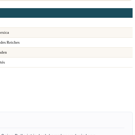
Mexica
 des Reiches
inden
tés