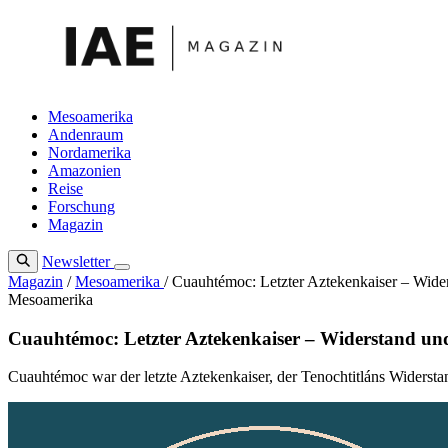
Zum
Inhalt
springen
Mesoamerika
Andenraum
Nordamerika
Amazonien
Reise
Forschung
Magazin
Newsletter
Magazin
/
Mesoamerika
/
Cuauhtémoc: Letzter Aztekenkaiser – Wide
Mesoamerika
Cuauhtémoc: Letzter Aztekenkaiser – Widerstand un
Cuauhtémoc war der letzte Aztekenkaiser, der Tenochtitláns Widerst