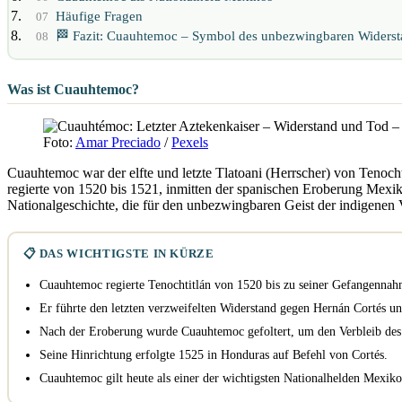
Häufige Fragen
07
🏁 Fazit: Cuauhtemoc – Symbol des unbezwingbaren Widerst
08
Was ist Cuauhtemoc?
Foto:
Amar Preciado
/
Pexels
Cuauhtemoc war der elfte und letzte Tlatoani (Herrscher) von Tenocht
regierte von 1520 bis 1521, inmitten der spanischen Eroberung Mexi
Nationalgeschichte, die für den unbezwingbaren Geist der indigenen V
📋 DAS WICHTIGSTE IN KÜRZE
Cuauhtemoc regierte Tenochtitlán von 1520 bis zu seiner Gefangenna
Er führte den letzten verzweifelten Widerstand gegen Hernán Cortés u
Nach der Eroberung wurde Cuauhtemoc gefoltert, um den Verbleib des 
Seine Hinrichtung erfolgte 1525 in Honduras auf Befehl von Cortés.
Cuauhtemoc gilt heute als einer der wichtigsten Nationalhelden Mexik