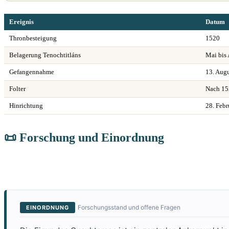
Ereignis
Datum
Thronbesteigung
1520
Belagerung Tenochtitláns
Mai bis
Gefangennahme
13. Aug
Folter
Nach 15
Hinrichtung
28. Febr
📜 Forschung und Einordnung
Forschungsstand und offene Fragen
EINORDNUNG