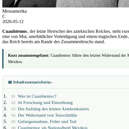
Mesoamerika
C
2026-05-12
Cuauhtemoc
, der letzte Herrscher des aztekischen Reiches, steht e
eine von Mut, unerbittlicher Verteidigung und einem tragischen End
das Reich bereits am Rande des Zusammenbruchs stand.
Kurz zusammengefasst:
Cuauhtemoc führte den letzten Widerstand der 
Mexikos.
📖 Inhaltsverzeichnis
▶
Was ist Cuauhtemoc?
01
📜 Forschung und Einordnung
02
Der Aufstieg des letzten Aztekenkaisers
03
Der Widerstand von Tenochtitlán
04
Gefangennahme, Folter und Tod
05
Cuauhtemoc als Nationalheld Mexikos
06