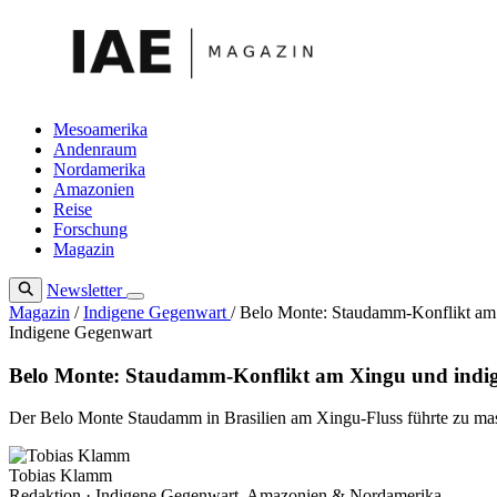
Zum
Inhalt
springen
Mesoamerika
Andenraum
Nordamerika
Amazonien
Reise
Forschung
Magazin
Newsletter
Magazin
/
Indigene Gegenwart
/
Belo Monte: Staudamm-Konflikt am 
Indigene Gegenwart
Belo Monte: Staudamm-Konflikt am Xingu und indig
Der Belo Monte Staudamm in Brasilien am Xingu-Fluss führte zu mass
Tobias Klamm
Redaktion · Indigene Gegenwart, Amazonien & Nordamerika