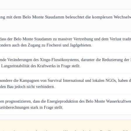
etzung mit dem Belo Monte Staudamm beleuchtet die komplexen Wechsel
 dass der Belo Monte Staudamm zu massiver Vertreibung und dem Verlust tradit
 sondern auch den Zugang zu Fischerei und Jagdgebieten.
ende Veränderungen des Xingu-Flussökosystems, darunter die Reduzierung der 
angzeitstabilität des Kraftwerks in Frage stellt.
besondere die Kampagnen von Survival International und lokalen NGOs, haben di
 den Bau jedoch nicht verhindern.
en prognostizieren, dass die Energieproduktion des Belo Monte Wasserkraftwe
eitsberechnungen stark in Frage stellt.