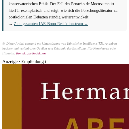
konservatorischen Ethik. Der Fall des Penacho de Moctezuma ist
hierfür exemplarisch und zeigt, wie sich die Forschungsliteratur zu
postkolonialen Debatten ständig weiterentwickelt.
→
Zum gesamten IAE-Bonn-Redaktionsteam →
🤖
Dieser Artikel entstand mit Unterstützung von Künstlicher Intelligenz (KI). Angaben
basieren auf verfügbaren Quellen zum Zeitpunkt der Erstellung. Für Korrekturen oder
Hinweise:
Kontakt zur Redaktion →
Anzeige · Empfehlung
i