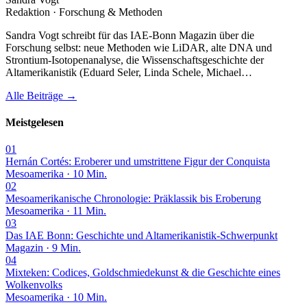
Redaktion · Forschung & Methoden
Sandra Vogt schreibt für das IAE-Bonn Magazin über die
Forschung selbst: neue Methoden wie LiDAR, alte DNA und
Strontium-Isotopenanalyse, die Wissenschaftsgeschichte der
Altamerikanistik (Eduard Seler, Linda Schele, Michael…
Alle Beiträge →
Meistgelesen
01
Hernán Cortés: Eroberer und umstrittene Figur der Conquista
Mesoamerika · 10 Min.
02
Mesoamerikanische Chronologie: Präklassik bis Eroberung
Mesoamerika · 11 Min.
03
Das IAE Bonn: Geschichte und Altamerikanistik-Schwerpunkt
Magazin · 9 Min.
04
Mixteken: Codices, Goldschmiedekunst & die Geschichte eines
Wolkenvolks
Mesoamerika · 10 Min.