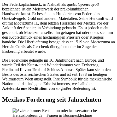
Der Federkopfschmuck, in Nahuatl als
quetzalāpanecayōtl
bezeichnet, ist ein Meisterwerk der präkolumbischen
Handwerkskunst. Er besteht aus Hunderten von Federn des
Quetzalvogels, Gold und anderen Materialien. Seine Herkunft wird
oft mit Moctezuma II., dem letzten Herrscher der Mexica vor der
Ankunft der Spanier, in Verbindung gebracht. Es ist jedoch nicht
gesichert, ob Moctezuma selbst ihn getragen hat oder ob es sich um
den Kopfschmuck eines hochrangigen Priesters oder Kriegers
handelte. Die Überlieferung besagt, dass er 1519 von Moctezuma an
Hernán Cortés als Geschenk übergeben oder im Zuge der
Eroberung erbeutet wurde.
Die Federkrone gelangte im 16. Jahrhundert nach Europa und
wurde Teil der Kunst- und Wunderkammer von Erzherzog
Ferdinand II. von Tirol auf Schloss Ambras. Später kam sie in den
Besitz des österreichischen Staates und ist seit 1878 im heutigen
Weltmuseum Wien ausgestellt. Ihre Symbolik für die mexikanische
Nation und das indigene Erbe ist immens, weshalb die
Aztekenkrone Restitution
von so großer Bedeutung ist.
Mexikos Forderung seit Jahrzehnten