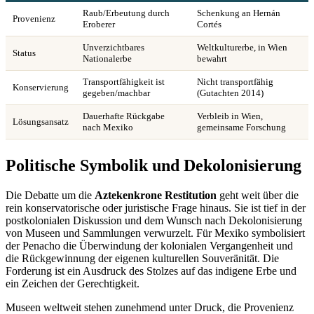
Raub/Erbeutung durch
Schenkung an Hernán
Provenienz
Eroberer
Cortés
Unverzichtbares
Weltkulturerbe, in Wien
Status
Nationalerbe
bewahrt
Transportfähigkeit ist
Nicht transportfähig
Konservierung
gegeben/machbar
(Gutachten 2014)
Dauerhafte Rückgabe
Verbleib in Wien,
Lösungsansatz
nach Mexiko
gemeinsame Forschung
Politische Symbolik und Dekolonisierung
Die Debatte um die
Aztekenkrone Restitution
geht weit über die
rein konservatorische oder juristische Frage hinaus. Sie ist tief in der
postkolonialen Diskussion und dem Wunsch nach Dekolonisierung
von Museen und Sammlungen verwurzelt. Für Mexiko symbolisiert
der Penacho die Überwindung der kolonialen Vergangenheit und
die Rückgewinnung der eigenen kulturellen Souveränität. Die
Forderung ist ein Ausdruck des Stolzes auf das indigene Erbe und
ein Zeichen der Gerechtigkeit.
Museen weltweit stehen zunehmend unter Druck, die Provenienz