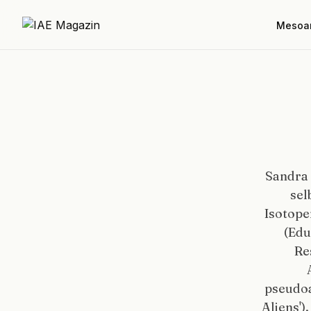
Mesoa
Sandra 
sel
Isotope
(Edu
Re
pseudoa
Aliens')