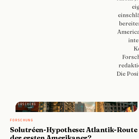
ei
einschl
bereite
American
int
K
Forsc
redakti
Die Posi
FORSCHUNG
FORSCHUNG
Solutréen-Hypothese: Atlantik-Route
der ersten Amerikaner?