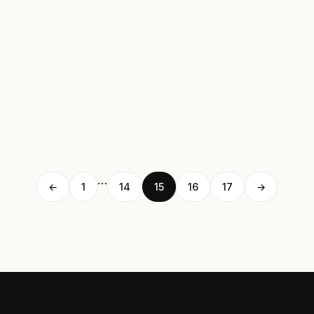
…
←
1
14
15
16
17
→