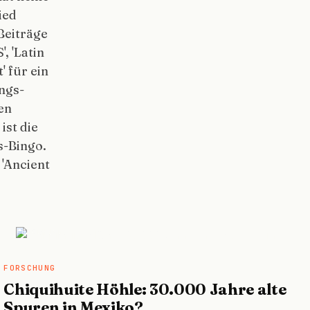
ied
Beiträge
, 'Latin
' für ein
ngs-
en
st die
s-Bingo.
 'Ancient
FORSCHUNG
FORSCHUNG
Chiquihuite Höhle: 30.000 Jahre alte
Spuren in Mexiko?