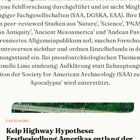
gene Feldforschung durchgeführt und ist nicht Mitgl
ägiger Fachgesellschaften (SAA, DGSKA, EAA). Ihre 
n peer-reviewed Studien aus 'Nature', 'Science', 'PNAS'
 Antiquity', 'Ancient Mesoamerica' und 'Andean Past
eressiertes Allgemeinpublikum auf, machen Forschu
ontroversen sichtbar und ordnen Einzelbefunde in d
hungsstand ein. Bei pseudoarchäologischen Themen i
onelle Linie eindeutig: Aufklärung statt Behauptung
tion der Society for American Archaeology (SAA) zu
Apocalypse' wird unterstützt.
FORSCHUNG
FORSCHUNG
Kelp Highway Hypothese:
Erstbesiedlung Amerikas entlang der