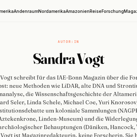
merika
Andenraum
Nordamerika
Amazonien
Reise
Forschung
Maga
AUTOR:IN
Sandra Vogt
Vogt schreibt für das IAE-Bonn Magazin über die F
bst: neue Methoden wie LiDAR, alte DNA und Stront
nanalyse, die Wissenschaftsgeschichte der Altameri
ard Seler, Linda Schele, Michael Coe, Yuri Knorosov)
stitutionsdebatte um koloniale Sammlungen (NAGP
Aztekenkrone, Linden-Museum) und die Widerlegun
rchäologischer Behauptungen (Däniken, Hancock, 
. Vogt ist Magazinredakteurin, keine Forscherin. Sie 