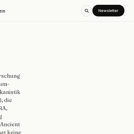
Newsletter
zin
orschung
ium-
kanistik
, die
RA,
g
'Ancient
hat keine