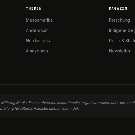
THEMEN
MAGAZIN
Mesoamerika
Forschung
Andenraum
Indigene Ge
Nordamerika
Reise & Stät
Amazonien
Newsletter
k Möhring Media. Es besteht keine institutionelle, organisatorische oder person
bteilung für Altamerikanistik (iae.uni-bonn.de).