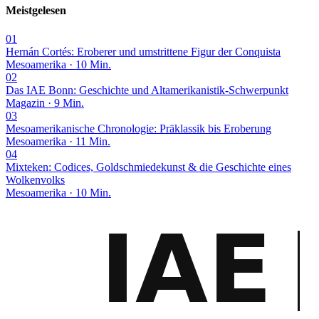
Meistgelesen
01
Hernán Cortés: Eroberer und umstrittene Figur der Conquista
Mesoamerika · 10 Min.
02
Das IAE Bonn: Geschichte und Altamerikanistik-Schwerpunkt
Magazin · 9 Min.
03
Mesoamerikanische Chronologie: Präklassik bis Eroberung
Mesoamerika · 11 Min.
04
Mixteken: Codices, Goldschmiedekunst & die Geschichte eines
Wolkenvolks
Mesoamerika · 10 Min.