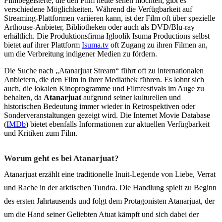
Filmbegeisterte, die den Film heute sehen möchten, gibt es
verschiedene Möglichkeiten. Während die Verfügbarkeit auf
Streaming-Plattformen variieren kann, ist der Film oft über spezielle
Arthouse-Anbieter, Bibliotheken oder auch als DVD/Blu-ray
erhältlich. Die Produktionsfirma Igloolik Isuma Productions selbst
bietet auf ihrer Plattform
Isuma.tv
oft Zugang zu ihren Filmen an,
um die Verbreitung indigener Medien zu fördern.
Die Suche nach „Atanarjuat Stream“ führt oft zu internationalen
Anbietern, die den Film in ihrer Mediathek führen. Es lohnt sich
auch, die lokalen Kinoprogramme und Filmfestivals im Auge zu
behalten, da
Atanarjuat
aufgrund seiner kulturellen und
historischen Bedeutung immer wieder in Retrospektiven oder
Sonderveranstaltungen gezeigt wird. Die Internet Movie Database
(
IMDb
) bietet ebenfalls Informationen zur aktuellen Verfügbarkeit
und Kritiken zum Film.
Worum geht es bei Atanarjuat?
Atanarjuat erzählt eine traditionelle Inuit-Legende von Liebe, Verrat
und Rache in der arktischen Tundra. Die Handlung spielt zu Beginn
des ersten Jahrtausends und folgt dem Protagonisten Atanarjuat, der
um die Hand seiner Geliebten Atuat kämpft und sich dabei der