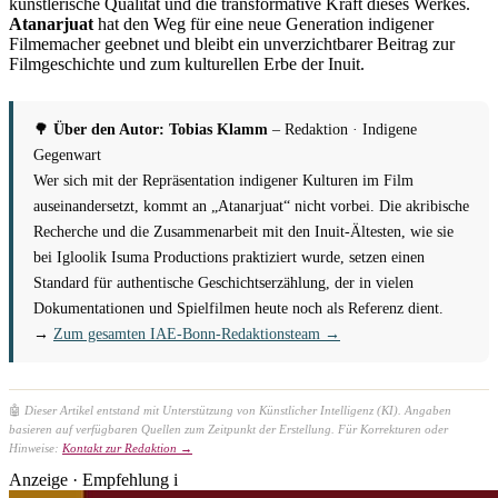
künstlerische Qualität und die transformative Kraft dieses Werkes.
Atanarjuat
hat den Weg für eine neue Generation indigener
Filmemacher geebnet und bleibt ein unverzichtbarer Beitrag zur
Filmgeschichte und zum kulturellen Erbe der Inuit.
🌳
Über den Autor: Tobias Klamm
– Redaktion · Indigene
Gegenwart
Wer sich mit der Repräsentation indigener Kulturen im Film
auseinandersetzt, kommt an „Atanarjuat“ nicht vorbei. Die akribische
Recherche und die Zusammenarbeit mit den Inuit-Ältesten, wie sie
bei Igloolik Isuma Productions praktiziert wurde, setzen einen
Standard für authentische Geschichtserzählung, der in vielen
Dokumentationen und Spielfilmen heute noch als Referenz dient.
→
Zum gesamten IAE-Bonn-Redaktionsteam →
🤖
Dieser Artikel entstand mit Unterstützung von Künstlicher Intelligenz (KI). Angaben
basieren auf verfügbaren Quellen zum Zeitpunkt der Erstellung. Für Korrekturen oder
Hinweise:
Kontakt zur Redaktion →
Anzeige · Empfehlung
i