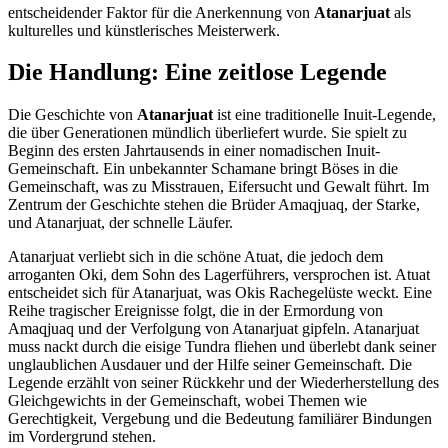
entscheidender Faktor für die Anerkennung von
Atanarjuat
als
kulturelles und künstlerisches Meisterwerk.
Die Handlung: Eine zeitlose Legende
Die Geschichte von
Atanarjuat
ist eine traditionelle Inuit-Legende,
die über Generationen mündlich überliefert wurde. Sie spielt zu
Beginn des ersten Jahrtausends in einer nomadischen Inuit-
Gemeinschaft. Ein unbekannter Schamane bringt Böses in die
Gemeinschaft, was zu Misstrauen, Eifersucht und Gewalt führt. Im
Zentrum der Geschichte stehen die Brüder Amaqjuaq, der Starke,
und Atanarjuat, der schnelle Läufer.
Atanarjuat verliebt sich in die schöne Atuat, die jedoch dem
arroganten Oki, dem Sohn des Lagerführers, versprochen ist. Atuat
entscheidet sich für Atanarjuat, was Okis Rachegelüste weckt. Eine
Reihe tragischer Ereignisse folgt, die in der Ermordung von
Amaqjuaq und der Verfolgung von Atanarjuat gipfeln. Atanarjuat
muss nackt durch die eisige Tundra fliehen und überlebt dank seiner
unglaublichen Ausdauer und der Hilfe seiner Gemeinschaft. Die
Legende erzählt von seiner Rückkehr und der Wiederherstellung des
Gleichgewichts in der Gemeinschaft, wobei Themen wie
Gerechtigkeit, Vergebung und die Bedeutung familiärer Bindungen
im Vordergrund stehen.