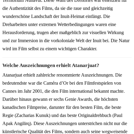
Territorium Nunavut. Diese Wahl des Drehortes war essenziell für
die Authentizität des Films, da sie die raue und gleichzeitig
wunderschöne Landschaft der Inuit-Heimat einfängt. Die
Dreharbeiten unter extremen Wetterbedingungen waren eine
Herausforderung, trugen aber maßgeblich zur visuellen Wirkung
und zur Immersion in die vorkoloniale Welt der Inuit bei. Die Natur
wird im Film selbst zu einem wichtigen Charakter.
Welche Auszeichnungen erhielt Atanarjuat?
Atanarjuat erhielt zahlreiche renommierte Auszeichnungen. Die
bedeutendste war die Caméra d’Or bei den Filmfestspielen von
Cannes im Jahr 2001, die den Film international bekannt machte.
Darüber hinaus gewann er sechs Genie Awards, die höchsten
kanadischen Filmpreise, darunter für den besten Film, die beste
Regie (Zacharias Kunuk) und das beste Originaldrehbuch (Paul
Apak Angilirq). Diese Auszeichnungen unterstrichen nicht nur die
künstlerische Qualität des Films, sondern auch seine wegweisende