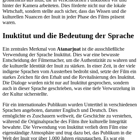
hinter der Kamera arbeiteten. Dies förderte nicht nur die lokale
Wirtschaft, sondern stellte auch sicher, dass das Wissen und die
kulturellen Nuancen der Inuit in jeder Phase des Films präsent
waren.
Inuktitut und die Bedeutung der Sprache
Ein zentrales Merkmal von
Atanarjuat
ist die ausschließliche
Verwendung der Sprache Inuktitut. Dies war eine bewusste
Entscheidung der Filmemacher, um die Authentizität zu wahren und
die kulturelle Identität der Inuit zu stärken. In einer Zeit, in der viele
indigene Sprachen vom Aussterben bedroht sind, setzte der Film ein
starkes Zeichen für den Erhalt und die Revitalisierung des Inuktitut.
Die Dialoge wurden nicht nur auf Inuktitut gesprochen, sondern
auch in dieser Sprache geschrieben, was eine tiefe Verwurzelung in
der Kultur sicherstellte.
Für ein internationales Publikum wurden Untertitel in verschiedenen
Sprachen angeboten, darunter Englisch und Deutsch. Dies
ermöglichte es Zuschauern weltweit, die Geschichte zu verstehen,
während die Originalsprache des Films ihre kulturelle Integrität
bewahrte. Die Verwendung von Inuktitut verlieh dem Film eine
eigenständige Atmosphäre und trug dazu bei, das Publikum in die
Welt der Inuit vor über 1.000 Jahren einzutauchen. Es war ein