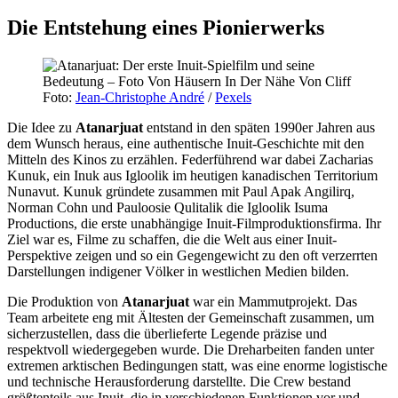
Die Entstehung eines Pionierwerks
Foto:
Jean-Christophe André
/
Pexels
Die Idee zu
Atanarjuat
entstand in den späten 1990er Jahren aus
dem Wunsch heraus, eine authentische Inuit-Geschichte mit den
Mitteln des Kinos zu erzählen. Federführend war dabei Zacharias
Kunuk, ein Inuk aus Igloolik im heutigen kanadischen Territorium
Nunavut. Kunuk gründete zusammen mit Paul Apak Angilirq,
Norman Cohn und Pauloosie Qulitalik die Igloolik Isuma
Productions, die erste unabhängige Inuit-Filmproduktionsfirma. Ihr
Ziel war es, Filme zu schaffen, die die Welt aus einer Inuit-
Perspektive zeigen und so ein Gegengewicht zu den oft verzerrten
Darstellungen indigener Völker in westlichen Medien bilden.
Die Produktion von
Atanarjuat
war ein Mammutprojekt. Das
Team arbeitete eng mit Ältesten der Gemeinschaft zusammen, um
sicherzustellen, dass die überlieferte Legende präzise und
respektvoll wiedergegeben wurde. Die Dreharbeiten fanden unter
extremen arktischen Bedingungen statt, was eine enorme logistische
und technische Herausforderung darstellte. Die Crew bestand
größtenteils aus Inuit, die in verschiedenen Funktionen vor und