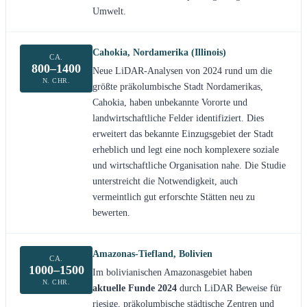
Umwelt.
Cahokia, Nordamerika (Illinois)
CA.
800–1400
Neue LiDAR-Analysen von 2024 rund um die
N. CHR.
größte präkolumbische Stadt Nordamerikas,
Cahokia, haben unbekannte Vororte und
landwirtschaftliche Felder identifiziert. Dies
erweitert das bekannte Einzugsgebiet der Stadt
erheblich und legt eine noch komplexere soziale
und wirtschaftliche Organisation nahe. Die Studie
unterstreicht die Notwendigkeit, auch
vermeintlich gut erforschte Stätten neu zu
bewerten.
Amazonas-Tiefland, Bolivien
CA.
1000–1500
Im bolivianischen Amazonasgebiet haben
N. CHR.
aktuelle Funde 2024
durch LiDAR Beweise für
riesige, präkolumbische städtische Zentren und