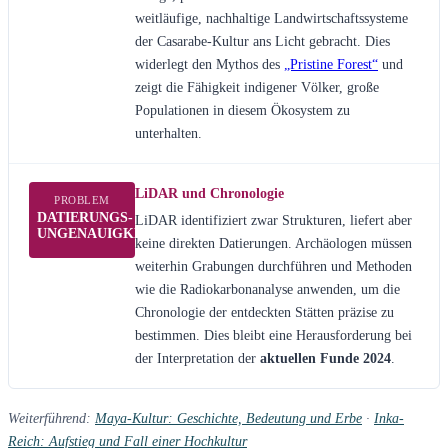
weitläufige, nachhaltige Landwirtschaftssysteme
der Casarabe-Kultur ans Licht gebracht. Dies
widerlegt den Mythos des
„Pristine Forest“
und
zeigt die Fähigkeit indigener Völker, große
Populationen in diesem Ökosystem zu
unterhalten.
LiDAR und Chronologie
PROBLEM
DATIERUNGS-
LiDAR identifiziert zwar Strukturen, liefert aber
UNGENAUIGKEIT
keine direkten Datierungen. Archäologen müssen
weiterhin Grabungen durchführen und Methoden
wie die Radiokarbonanalyse anwenden, um die
Chronologie der entdeckten Stätten präzise zu
bestimmen. Dies bleibt eine Herausforderung bei
der Interpretation der
aktuellen Funde 2024
.
Weiterführend:
Maya-Kultur: Geschichte, Bedeutung und Erbe
·
Inka-
Reich: Aufstieg und Fall einer Hochkultur