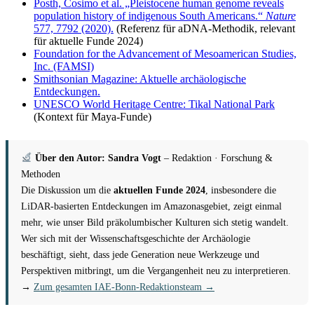
Posth, Cosimo et al. „Pleistocene human genome reveals
population history of indigenous South Americans.“
Nature
577, 7792 (2020).
(Referenz für aDNA-Methodik, relevant
für aktuelle Funde 2024)
Foundation for the Advancement of Mesoamerican Studies,
Inc. (FAMSI)
Smithsonian Magazine: Aktuelle archäologische
Entdeckungen.
UNESCO World Heritage Centre: Tikal National Park
(Kontext für Maya-Funde)
Über den Autor: Sandra Vogt
– Redaktion · Forschung &
Methoden
Die Diskussion um die
aktuellen Funde 2024
, insbesondere die
LiDAR-basierten Entdeckungen im Amazonasgebiet, zeigt einmal
mehr, wie unser Bild präkolumbischer Kulturen sich stetig wandelt.
Wer sich mit der Wissenschaftsgeschichte der Archäologie
beschäftigt, sieht, dass jede Generation neue Werkzeuge und
Perspektiven mitbringt, um die Vergangenheit neu zu interpretieren.
→
Zum gesamten IAE-Bonn-Redaktionsteam →