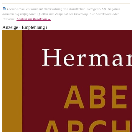
Dieser Artikel entstand mit Unterstützung von Künstlicher Intelligenz (KI). Angaben
basieren auf verfügbaren Quellen zum Zeitpunkt der Erstellung. Für Korrekturen oder
Hinweise:
Kontakt zur Redaktion →
Anzeige · Empfehlung
i