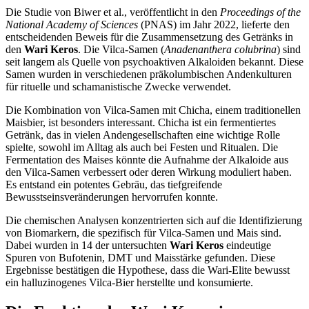
Die Studie von Biwer et al., veröffentlicht in den
Proceedings of the
National Academy of Sciences
(PNAS) im Jahr 2022, lieferte den
entscheidenden Beweis für die Zusammensetzung des Getränks in
den
Wari Keros
. Die Vilca-Samen (
Anadenanthera colubrina
) sind
seit langem als Quelle von psychoaktiven Alkaloiden bekannt. Diese
Samen wurden in verschiedenen präkolumbischen Andenkulturen
für rituelle und schamanistische Zwecke verwendet.
Die Kombination von Vilca-Samen mit Chicha, einem traditionellen
Maisbier, ist besonders interessant. Chicha ist ein fermentiertes
Getränk, das in vielen Andengesellschaften eine wichtige Rolle
spielte, sowohl im Alltag als auch bei Festen und Ritualen. Die
Fermentation des Maises könnte die Aufnahme der Alkaloide aus
den Vilca-Samen verbessert oder deren Wirkung moduliert haben.
Es entstand ein potentes Gebräu, das tiefgreifende
Bewusstseinsveränderungen hervorrufen konnte.
Die chemischen Analysen konzentrierten sich auf die Identifizierung
von Biomarkern, die spezifisch für Vilca-Samen und Mais sind.
Dabei wurden in 14 der untersuchten
Wari Keros
eindeutige
Spuren von Bufotenin, DMT und Maisstärke gefunden. Diese
Ergebnisse bestätigen die Hypothese, dass die Wari-Elite bewusst
ein halluzinogenes Vilca-Bier herstellte und konsumierte.