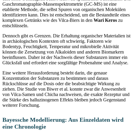
Gaschromatographie-Massenspektrometrie (GC-MS) ist eine
etablierte Methode, die selbst Spuren von organischen Molekülen
identifizieren kann. Dies ist entscheidend, um die Bestandteile eines
komplexen Getränks wie des Vilca-Biers in den
Wari Keros
zu
entschlüsseln.
Dennoch gibt es Grenzen. Die Erhaltung organischer Materialien ist
in archäologischen Kontexten oft schwierig. Faktoren wie
Bodentyp, Feuchtigkeit, Temperatur und mikrobielle Aktivität
können die Zersetzung von Alkaloiden und anderen Biomarkern
beeinflussen. Daher ist der Nachweis dieser Substanzen immer ein
Glücksfall und erfordert eine sorgfältige Probenahme und Analyse.
Eine weitere Herausforderung besteht darin, die genaue
Konzentration der Substanzen zu bestimmen und daraus
Rückschlüsse auf die Dosis oder die beabsichtigte Wirkung zu
ziehen. Die Studie von Biwer et al. konnte zwar die Anwesenheit
von Vilca-Samen und Chicha nachweisen, die exakte Rezeptur und
die Stärke des halluzinogenen Effekts bleiben jedoch Gegenstand
weiterer Forschung.
Bayessche Modellierung: Aus Einzeldaten wird
eine Chronologie