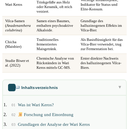
Trinkgefäße aus Holz
Wari Keros
Indikator für Status und
oder Keramik, oft reich
Elite-Konsum.
verziert.
Vilca-Samen
Samen eines Baumes,
Grundlage des
(
Anadenanthera
enthalten psychoaktive
halluzinogenen Effekts im
colubrina
)
Alkaloide.
Vilca-Bier.
Traditionelles
Als Basisflüssigkeit für das
Chicha
fermentiertes
Vilca-Bier verwendet, trug
(Maisbier)
Maisgetränk.
zur Fermentation bei.
Chemische Analyse von
Erster direkter Nachweis
Studie Biwer et
Rückständen in Wari
des halluzinogenen Vilca-
al. (2022)
Keros mittels GC-MS.
Biers.
Inhaltsverzeichnis
▶
Was ist Wari Keros?
01
Forschung und Einordnung
02
Grundlagen der Analyse der Wari Keros
03