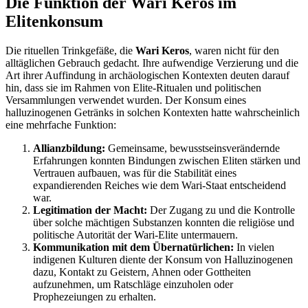
Die Funktion der Wari Keros im
Elitenkonsum
Die rituellen Trinkgefäße, die
Wari Keros
, waren nicht für den
alltäglichen Gebrauch gedacht. Ihre aufwendige Verzierung und die
Art ihrer Auffindung in archäologischen Kontexten deuten darauf
hin, dass sie im Rahmen von Elite-Ritualen und politischen
Versammlungen verwendet wurden. Der Konsum eines
halluzinogenen Getränks in solchen Kontexten hatte wahrscheinlich
eine mehrfache Funktion:
Allianzbildung:
Gemeinsame, bewusstseinsverändernde
Erfahrungen konnten Bindungen zwischen Eliten stärken und
Vertrauen aufbauen, was für die Stabilität eines
expandierenden Reiches wie dem Wari-Staat entscheidend
war.
Legitimation der Macht:
Der Zugang zu und die Kontrolle
über solche mächtigen Substanzen konnten die religiöse und
politische Autorität der Wari-Elite untermauern.
Kommunikation mit dem Übernatürlichen:
In vielen
indigenen Kulturen diente der Konsum von Halluzinogenen
dazu, Kontakt zu Geistern, Ahnen oder Gottheiten
aufzunehmen, um Ratschläge einzuholen oder
Prophezeiungen zu erhalten.