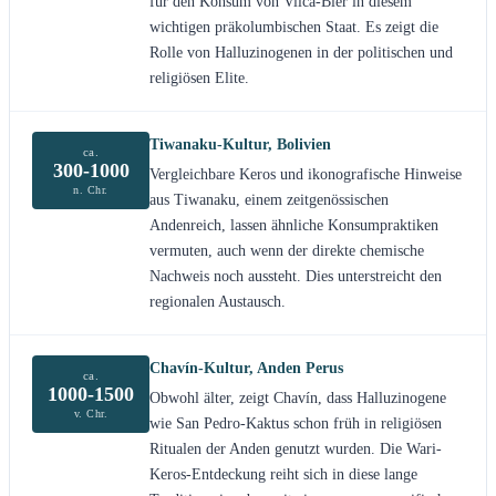
für den Konsum von Vilca-Bier in diesem
wichtigen präkolumbischen Staat. Es zeigt die
Rolle von Halluzinogenen in der politischen und
religiösen Elite.
Tiwanaku-Kultur, Bolivien
ca.
300-1000
Vergleichbare Keros und ikonografische Hinweise
n. Chr.
aus Tiwanaku, einem zeitgenössischen
Andenreich, lassen ähnliche Konsumpraktiken
vermuten, auch wenn der direkte chemische
Nachweis noch aussteht. Dies unterstreicht den
regionalen Austausch.
Chavín-Kultur, Anden Perus
ca.
1000-1500
Obwohl älter, zeigt Chavín, dass Halluzinogene
v. Chr.
wie San Pedro-Kaktus schon früh in religiösen
Ritualen der Anden genutzt wurden. Die Wari-
Keros-Entdeckung reiht sich in diese lange