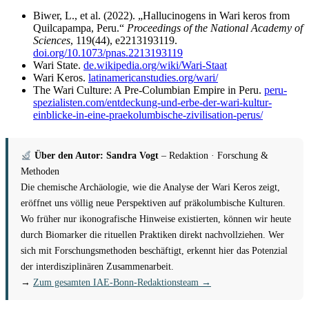
Biwer, L., et al. (2022). „Hallucinogens in Wari keros from
Quilcapampa, Peru.“
Proceedings of the National Academy of
Sciences
, 119(44), e2213193119.
doi.org/10.1073/pnas.2213193119
Wari State.
de.wikipedia.org/wiki/Wari-Staat
Wari Keros.
latinamericanstudies.org/wari/
The Wari Culture: A Pre-Columbian Empire in Peru.
peru-
spezialisten.com/entdeckung-und-erbe-der-wari-kultur-
einblicke-in-eine-praekolumbische-zivilisation-perus/
Über den Autor: Sandra Vogt
– Redaktion · Forschung &
Methoden
Die chemische Archäologie, wie die Analyse der Wari Keros zeigt,
eröffnet uns völlig neue Perspektiven auf präkolumbische Kulturen.
Wo früher nur ikonografische Hinweise existierten, können wir heute
durch Biomarker die rituellen Praktiken direkt nachvollziehen. Wer
sich mit Forschungsmethoden beschäftigt, erkennt hier das Potenzial
der interdisziplinären Zusammenarbeit.
→
Zum gesamten IAE-Bonn-Redaktionsteam →