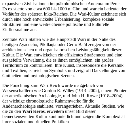
expansiven Zivilisationen im präkolumbischen Andenraum Perus.
Es existierte von etwa 600 bis 1000 n. Chr. und war ein bedeutender
Vorläufer des späteren Inka-Reiches. Die Wari-Kultur zeichnete sich
durch eine hoch entwickelte Urbanisierung, komplexe soziale
Strukturen und eine weitreichende politische und kulturelle
Einflussnahme aus.
Zentrale Wari-Stätten wie die Hauptstadt Wari in der Nähe des
heutigen Ayacucho, Pikillaqta oder Cerro Baúl zeugen von der
architektonischen und organisatorischen Leistungsfähigkeit dieser
Kultur. Die Wari entwickelten ein effizientes Straßennetz und eine
ausgefeilte Verwaltung, die es ihnen ermöglichten, ein großes
Territorium zu kontrollieren. Ihre Kunst, insbesondere die Keramik
und Textilien, ist reich an Symbolik und zeigt oft Darstellungen von
Gottheiten und mythologischen Szenen.
Die Forschung zum Wari-Reich wurde maßgeblich von
Wissenschaftlern wie Gordon R. Willey (1913–2002), einem Pionier
der amerikanischen Archäologie, und John H. Rowe (1918–2004),
der wichtige chronologische Rahmenwerke für die
Andenarchäologie etablierte, vorangetrieben. Aktuelle Studien, wie
die zu den
Wari Keros
, erweitern unser Bild dieser
bemerkenswerten Kultur kontinuierlich und zeigen die Komplexität
ihrer sozialen und rituellen Praktiken.