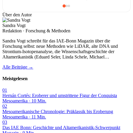
Über den Autor
Sandra Vogt
Redaktion · Forschung & Methoden
Sandra Vogt schreibt für das IAE-Bonn Magazin über die
Forschung selbst: neue Methoden wie LiDAR, alte DNA und
Strontium-Isotopenanalyse, die Wissenschaftsgeschichte der
Altamerikanistik (Eduard Seler, Linda Schele, Michael…
Alle Beiträge →
Meistgelesen
01
Hernán Cortés: Eroberer und umstrittene Figur der Conquista
Mesoamerika · 10 Min.
02
Mesoamerikanische Chronologie: Präklassik bis Eroberung
Mesoamerika · 11 Min.
03
Das IAE Bonn: Geschichte und Altamerikanistik-Schwerpunkt
Magazin · 9 Min.