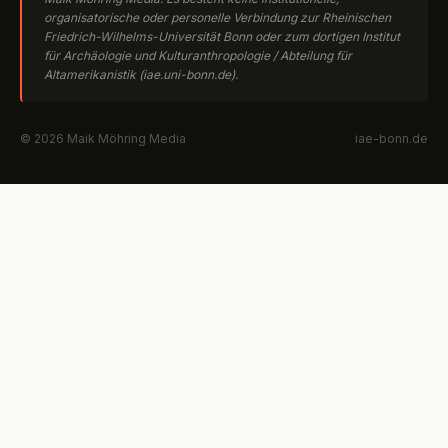
organisatorische oder personelle Verbindung zur Rheinischen
Friedrich-Wilhelms-Universität Bonn oder zum dortigen Institut
für Archäologie und Kulturanthropologie / Abteilung für
Altamerikanistik (iae.uni-bonn.de).
© 2026 Maik Möhring Media
iae-bonn.de