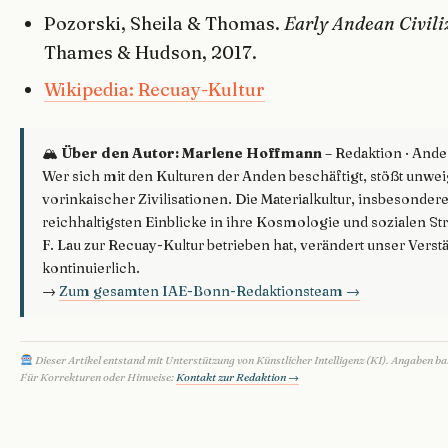
Pozorski, Sheila & Thomas.
Early Andean Civili
Thames & Hudson, 2017.
Wikipedia: Recuay-Kultur
🏔
Über den Autor: Marlene Hoffmann
– Redaktion · And
Wer sich mit den Kulturen der Anden beschäftigt, stößt unwei
vorinkaischer Zivilisationen. Die Materialkultur, insbesondere 
reichhaltigsten Einblicke in ihre Kosmologie und sozialen St
F. Lau zur Recuay-Kultur betrieben hat, verändert unser Vers
kontinuierlich.
→
Zum gesamten IAE-Bonn-Redaktionsteam →
Dieser Artikel entstand mit Unterstützung von Künstlicher Intelligenz (KI). Angaben b
Für Korrekturen oder Hinweise:
Kontakt zur Redaktion →