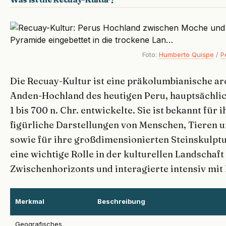
Foto:
Humberto Quispe
/
P
Die Recuay-Kultur ist eine präkolumbianische arc
Anden-Hochland des heutigen Peru, hauptsächlic
1 bis 700 n. Chr. entwickelte. Sie ist bekannt für 
figürliche Darstellungen von Menschen, Tieren 
sowie für ihre großdimensionierten Steinskulptu
eine wichtige Rolle in der kulturellen Landschaf
Zwischenhorizonts und interagierte intensiv mit
Merkmal
Beschreibung
Geografisches