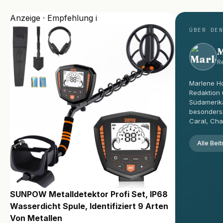
Anzeige · Empfehlung
i
ÜBER DE
M
R
Marlene H
Redaktion 
Südamerika
besonders 
Caral, Ch
Alle Bei
SUNPOW Metalldetektor Profi Set, IP68
Wasserdicht Spule, Identifiziert 9 Arten
Von Metallen