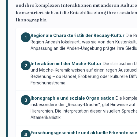
und ihre komplexen Interaktionen mit anderen Kulture
konzentriert sich auf die Entschlüsselung ihrer sozial
Ikonographie.
Regionale Charakteristik der Recuay-Kultur
Die Re
1
Region Ancash lokalisiert, was sie von den Küstenkul
Anpassung an die Anden-Umgebung prägte ihre Siedl
Interaktion mit der Moche-Kultur
Die stilistischen
2
und Moche-Keramik weisen auf einen regen Austausch 
Beziehung – ob Handel, Eroberung oder kulturelle Diffu
Forschungsthema.
Ikonographie und soziale Organisation
Die komple
3
insbesondere der „Recuay-Drache“, gibt Hinweise auf
Hierarchien. Die Interpretation dieser visuellen Sprache
Altamerikanistik.
Forschungsgeschichte und aktuelle Erkenntniss
4