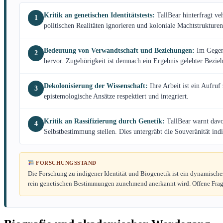
Kritik an genetischen Identitätstests:
TallBear hinterfragt ve
1
politischen Realitäten ignorieren und koloniale Machtstrukture
Bedeutung von Verwandtschaft und Beziehungen:
Im Gegens
2
hervor. Zugehörigkeit ist demnach ein Ergebnis gelebter Bezie
Dekolonisierung der Wissenschaft:
Ihre Arbeit ist ein Aufruf
3
epistemologische Ansätze respektiert und integriert.
Kritik an Rassifizierung durch Genetik:
TallBear warnt davor
4
Selbstbestimmung stellen. Dies untergräbt die Souveränität ind
FORSCHUNGSSTAND
Die Forschung zu indigener Identität und Biogenetik ist ein dynamisch
rein genetischen Bestimmungen zunehmend anerkannt wird. Offene Frage