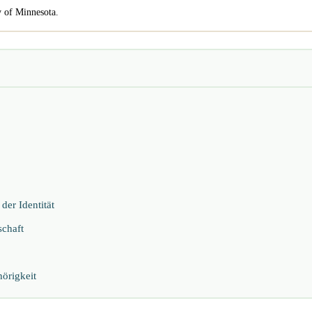
y of Minnesota.
er Identität
schaft
örigkeit