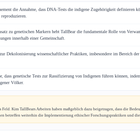
hement die Annahme, dass DNA-Tests die indigene Zugehörigkeit definieren kön
n reproduzieren.
atz zu genetischen Markern hebt TallBear die fundamentale Rolle von Verwandt
hungen innerhalb einer Gemeinschaft.
 zur Dekolonisierung wissenschaftlicher Praktiken, insbesondere im Bereich de
, dass genetische Tests zur Rassifizierung von Indigenen führen können, indem 
igener Völker.
es Feld. Kim TallBears Arbeiten haben maßgeblich dazu beigetragen, dass die Be
n betreffen weiterhin die Implementierung ethischer Forschungspraktiken und die