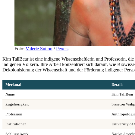
Foto:
Valerie Sutton
/
Pexels
Kim TallBear ist eine indigene Wissenschaftlerin und Professorin, die
indigenen Völkern. Ihre Arbeit konzentriert sich darauf, wie Biowiss
Dekolonisierung der Wissenschaft und der Förderung indigener Persp
Merkmal
Details
Name
Kim TallBear
Zugehörigkeit
Sisseton Wah
Profession
Anthropologin
Institutionen
University of 
Schlüsselwerk
Native Ameri