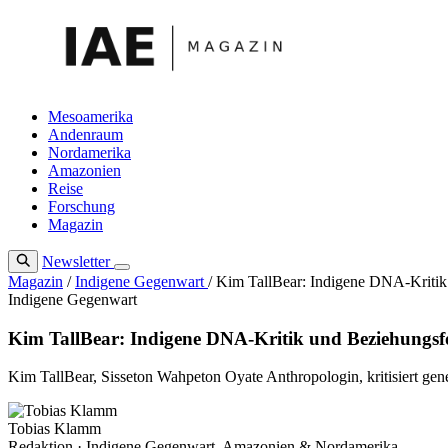
Zum
Inhalt
springen
Mesoamerika
Andenraum
Nordamerika
Amazonien
Reise
Forschung
Magazin
Newsletter
Magazin
/
Indigene Gegenwart
/
Kim TallBear: Indigene DNA-Kritik
Indigene Gegenwart
Kim TallBear: Indigene DNA-Kritik und Beziehungs
Kim TallBear, Sisseton Wahpeton Oyate Anthropologin, kritisiert gen
Tobias Klamm
Redaktion · Indigene Gegenwart, Amazonien & Nordamerika