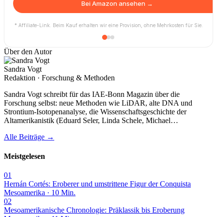
Bei Amazon ansehen →
* Affiliate-Link. Beim Kauf erhalten wir eine Provision, ohne Mehrkosten für Sie.
Über den Autor
Sandra Vogt
Redaktion · Forschung & Methoden
Sandra Vogt schreibt für das IAE-Bonn Magazin über die
Forschung selbst: neue Methoden wie LiDAR, alte DNA und
Strontium-Isotopenanalyse, die Wissenschaftsgeschichte der
Altamerikanistik (Eduard Seler, Linda Schele, Michael…
Alle Beiträge →
Meistgelesen
01
Hernán Cortés: Eroberer und umstrittene Figur der Conquista
Mesoamerika · 10 Min.
02
Mesoamerikanische Chronologie: Präklassik bis Eroberung