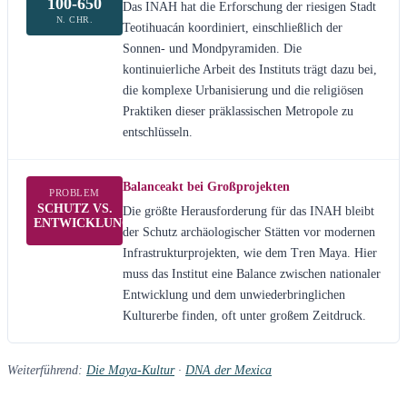
100-650
Das INAH hat die Erforschung der riesigen Stadt
N. CHR.
Teotihuacán koordiniert, einschließlich der
Sonnen- und Mondpyramiden. Die
kontinuierliche Arbeit des Instituts trägt dazu bei,
die komplexe Urbanisierung und die religiösen
Praktiken dieser präklassischen Metropole zu
entschlüsseln.
Balanceakt bei Großprojekten
PROBLEM
SCHUTZ VS.
Die größte Herausforderung für das INAH bleibt
ENTWICKLUNG
der Schutz archäologischer Stätten vor modernen
Infrastrukturprojekten, wie dem Tren Maya. Hier
muss das Institut eine Balance zwischen nationaler
Entwicklung und dem unwiederbringlichen
Kulturerbe finden, oft unter großem Zeitdruck.
Weiterführend:
Die Maya-Kultur
·
DNA der Mexica