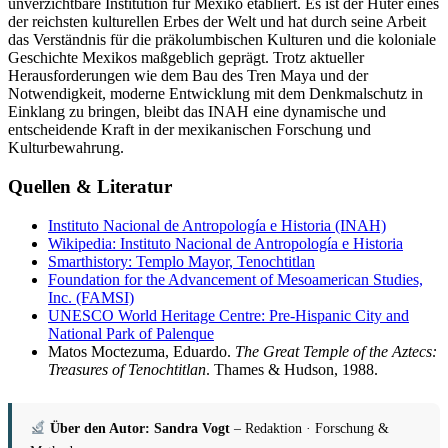
unverzichtbare Institution für Mexiko etabliert. Es ist der Hüter eines
der reichsten kulturellen Erbes der Welt und hat durch seine Arbeit
das Verständnis für die präkolumbischen Kulturen und die koloniale
Geschichte Mexikos maßgeblich geprägt. Trotz aktueller
Herausforderungen wie dem Bau des Tren Maya und der
Notwendigkeit, moderne Entwicklung mit dem Denkmalschutz in
Einklang zu bringen, bleibt das INAH eine dynamische und
entscheidende Kraft in der mexikanischen Forschung und
Kulturbewahrung.
Quellen & Literatur
Instituto Nacional de Antropología e Historia (INAH)
Wikipedia: Instituto Nacional de Antropología e Historia
Smarthistory: Templo Mayor, Tenochtitlan
Foundation for the Advancement of Mesoamerican Studies,
Inc. (FAMSI)
UNESCO World Heritage Centre: Pre-Hispanic City and
National Park of Palenque
Matos Moctezuma, Eduardo.
The Great Temple of the Aztecs:
Treasures of Tenochtitlan
. Thames & Hudson, 1988.
Über den Autor: Sandra Vogt
– Redaktion · Forschung &