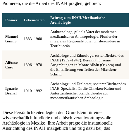
Pionieren, die die Arbeit des INAH prägten, gehören:
Beitrag zum INAH/Mexikanische
Pionier
Lebensdaten
Archäologie
Anthropologe, gilt als Vater der modernen
Manuel
mexikanischen Anthropologie. Pionier der
1883–1960
Gamio
integralen Regionalstudien, insbesondere in
Teotihuacán.
Archäologe und Ethnologe, erster Direktor des
INAH (1939–1947). Berühmt für seine
Alfonso
1896–1970
Ausgrabungen in Monte Albán (Oaxaca) und
Caso
die Entzifferung von Teilen der Mixteken-
Schrift.
Archäologe und Diplomat, späterer Direktor des
Ignacio
INAH. Spezialist für die Olmeken-Kultur und
1910–1992
Bernal
Autor zahlreicher Standardwerke zur
mesoamerikanischen Archäologie.
Diese Persönlichkeiten legten den Grundstein für eine
wissenschaftlich fundierte und ethisch verantwortungsvolle
Archäologie in Mexiko. Ihre Arbeit prägte die institutionelle
Ausrichtung des INAH maßgeblich und trug dazu bei, das