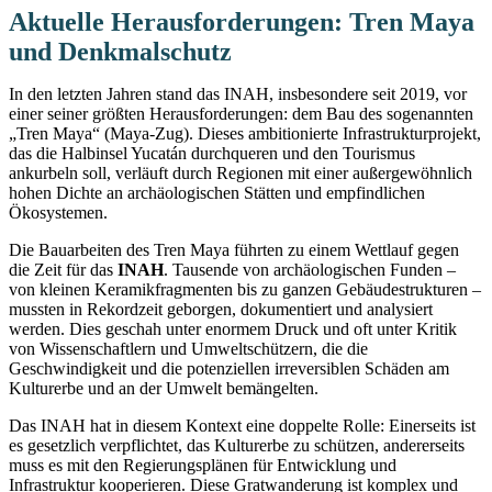
Aktuelle Herausforderungen: Tren Maya
und Denkmalschutz
In den letzten Jahren stand das INAH, insbesondere seit 2019, vor
einer seiner größten Herausforderungen: dem Bau des sogenannten
„Tren Maya“ (Maya-Zug). Dieses ambitionierte Infrastrukturprojekt,
das die Halbinsel Yucatán durchqueren und den Tourismus
ankurbeln soll, verläuft durch Regionen mit einer außergewöhnlich
hohen Dichte an archäologischen Stätten und empfindlichen
Ökosystemen.
Die Bauarbeiten des Tren Maya führten zu einem Wettlauf gegen
die Zeit für das
INAH
. Tausende von archäologischen Funden –
von kleinen Keramikfragmenten bis zu ganzen Gebäudestrukturen –
mussten in Rekordzeit geborgen, dokumentiert und analysiert
werden. Dies geschah unter enormem Druck und oft unter Kritik
von Wissenschaftlern und Umweltschützern, die die
Geschwindigkeit und die potenziellen irreversiblen Schäden am
Kulturerbe und an der Umwelt bemängelten.
Das INAH hat in diesem Kontext eine doppelte Rolle: Einerseits ist
es gesetzlich verpflichtet, das Kulturerbe zu schützen, andererseits
muss es mit den Regierungsplänen für Entwicklung und
Infrastruktur kooperieren. Diese Gratwanderung ist komplex und