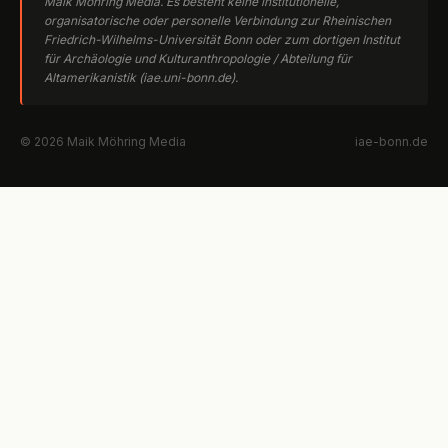
Maik Möhring Media. Es besteht keine institutionelle,
organisatorische oder personelle Verbindung zur Rheinischen
Friedrich-Wilhelms-Universität Bonn oder zum dortigen Institut
für Archäologie und Kulturanthropologie / Abteilung für
Altamerikanistik (iae.uni-bonn.de).
© 2026 Maik Möhring Media
iae-bonn.de