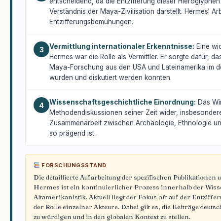
entscheidend, da die Entzifferung dieser Hieroglyphen
Verständnis der Maya-Zivilisation darstellt. Hermes‘ Ar
Entzifferungsbemühungen.
Vermittlung internationaler Erkenntnisse:
Eine wi
3
Hermes war die Rolle als Vermittler. Er sorgte dafür, d
Maya-Forschung aus den USA und Lateinamerika im 
wurden und diskutiert werden konnten.
Wissenschaftsgeschichtliche Einordnung:
Das Wir
4
Methodendiskussionen seiner Zeit wider, insbesondere i
Zusammenarbeit zwischen Archäologie, Ethnologie und L
so prägend ist.
FORSCHUNGSSTAND
Die detaillierte Aufarbeitung der spezifischen Publikation
Hermes ist ein kontinuierlicher Prozess innerhalb der Wis
Altamerikanistik. Aktuell liegt der Fokus oft auf der Entzif
der Rolle einzelner Akteure. Dabei gilt es, die Beiträge de
zu würdigen und in den globalen Kontext zu stellen.