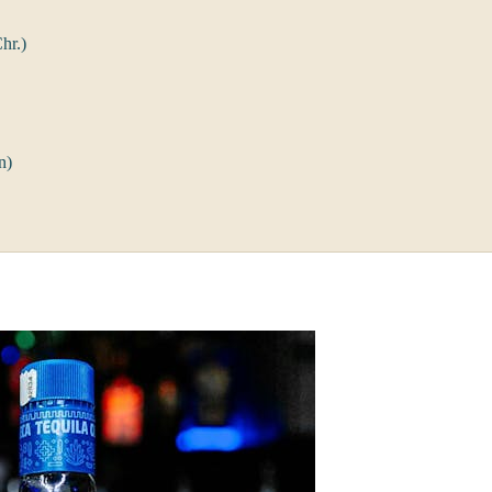
hr.)
n)