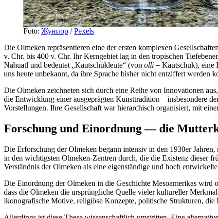
Foto:
Жуниор
/
Pexels
Die Olmeken repräsentieren eine der ersten komplexen Gesellschaften 
v. Chr. bis 400 v. Chr. Ihr Kerngebiet lag in den tropischen Tiefe
Nahuatl und bedeutet „Kautschukleute“ (von
olli
= Kautschuk), eine B
uns heute unbekannt, da ihre Sprache bisher nicht entziffert werden k
Die Olmeken zeichneten sich durch eine Reihe von Innovationen aus
die Entwicklung einer ausgeprägten Kunsttradition – insbesondere d
Vorstellungen. Ihre Gesellschaft war hierarchisch organisiert, mit ein
Forschung und Einordnung — die Mutterk
Die Erforschung der Olmeken begann intensiv in den 1930er Jahren,
in den wichtigsten Olmeken-Zentren durch, die die Existenz dieser f
Verständnis der Olmeken als eine eigenständige und hoch entwickelte 
Die Einordnung der Olmeken in die Geschichte Mesoamerikas wird oft 
dass die Olmeken die ursprüngliche Quelle vieler kultureller Merkm
ikonografische Motive, religiöse Konzepte, politische Strukturen, d
Allerdings ist diese These wissenschaftlich umstritten. Eine alternat