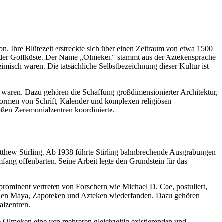
n. Ihre Blütezeit erstreckte sich über einen Zeitraum von etwa 1500
an der Golfküste. Der Name „Olmeken“ stammt aus der Aztekensprache
misch waren. Die tatsächliche Selbstbezeichnung dieser Kultur ist
waren. Dazu gehören die Schaffung großdimensionierter Architektur,
Formen von Schrift, Kalender und komplexen religiösen
roßen Zeremonialzentren koordinierte.
thew Stirling. Ab 1938 führte Stirling bahnbrechende Ausgrabungen
fang offenbarten. Seine Arbeit legte den Grundstein für das
prominent vertreten von Forschern wie Michael D. Coe, postuliert,
ie den Maya, Zapoteken und Azteken wiederfanden. Dazu gehören
alzentren.
die Olmeken eine von mehreren gleichzeitig existierenden und