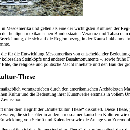
in Mesoamerika und gelten als eine der wichtigsten Kulturen der Regio
benen der heutigen mexikanischen Bundesstaaten Veracruz und Tabasco 
ezeichnung, die sich auf die Region bezog, in der Kautschukbäume hei
onnte.
, die für die Entwicklung Mesoamerikas von entscheidender Bedeutung 
er kolossalen Steinköpfe und anderer Basaltmonumente –, sowie frühe 
er Elite, die religiöse und politische Macht innehatte und den Bau der g
ultur-These
 maßgeblich vorangetrieben durch den amerikanischen Archäologen Mat
rühen Kultur und die Bedeutung ihrer Kunstwerke erstmals in vollem Um
Zivilisation.
unter dem Begriff der „Mutterkultur-These“ diskutiert. Diese These, 
ale waren, die sich später in anderen mesoamerikanischen Kulturen w
ie Entwicklung von Schrift und Kalender sowie die Anlage von Zeremoni
ive Perspektive ist die „Schwesterkultur-These“, die argumentiert, dass 