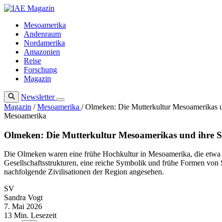
Zum
Inhalt
Mesoamerika
springen
Andenraum
Nordamerika
Amazonien
Reise
Forschung
Magazin
Newsletter
Magazin
/
Mesoamerika
/
Olmeken: Die Mutterkultur Mesoamerikas u
Mesoamerika
Olmeken: Die Mutterkultur Mesoamerikas und ihre S
Die Olmeken waren eine frühe Hochkultur in Mesoamerika, die etwa von
Gesellschaftsstrukturen, eine reiche Symbolik und frühe Formen von S
nachfolgende Zivilisationen der Region angesehen.
SV
Sandra Vogt
7. Mai 2026
13 Min. Lesezeit