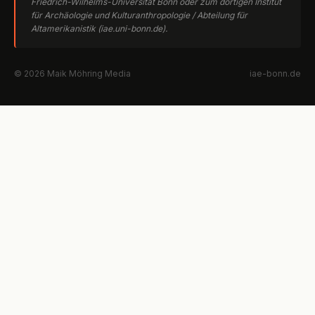
Friedrich-Wilhelms-Universität Bonn oder zum dortigen Institut
für Archäologie und Kulturanthropologie / Abteilung für
Altamerikanistik (iae.uni-bonn.de).
© 2026 Maik Möhring Media
iae-bonn.de