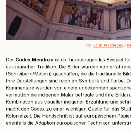
Foto:
John Arciniegas
/
Pe
Der
Codex Mendoza
ist ein herausragendes Beispiel fü
europäischer Tradition. Die Bilder wurden von erfahren
(Schreibern/Malern) geschaffen, die die traditionelle Bi
Ihre Darstellungen sind reich an Symbolik und Farbe. 
Kommentare wurden von einem unbekannten spanischen 
vermutlich die indigenen Maler befragte und ihre Erklärun
Kombination aus visueller indigener Erzählung und schrif
macht den Codex zu einer wichtigen Quelle für das Studi
Kolonialzeit. Die Handschrift ist auf europäischem Papi
ebenfalls die Adaption europäischer Techniken unterstre