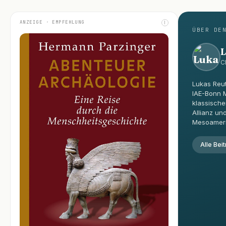
ANZEIGE · EMPFEHLUNG
I
ÜBER DE
L
C
Lukas Reut
IAE-Bonn M
klassische
Allianz un
Mesoameri
Alle Bei