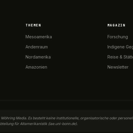
THEMEN
MAGAZIN
Mesoamerika
Forschung
Andenraum
Indigene Ge
Nordamerika
Reise & Stät
Amazonien
Newsletter
k Möhring Media. Es besteht keine institutionelle, organisatorische oder person
bteilung für Altamerikanistik (iae.uni-bonn.de).