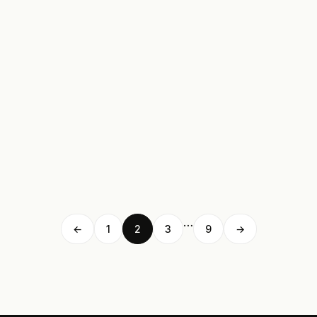
…
←
1
2
3
9
→