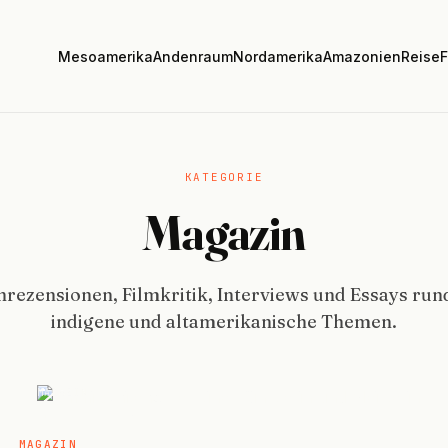
Mesoamerika
Andenraum
Nordamerika
Amazonien
Reise
F
KATEGORIE
Magazin
rezensionen, Filmkritik, Interviews und Essays ru
indigene und altamerikanische Themen.
MAGAZIN
MAGAZIN