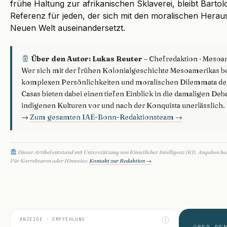
frühe Haltung zur afrikanischen Sklaverei, bleibt Barto
Referenz für jeden, der sich mit den moralischen Hera
Neuen Welt auseinandersetzt.
Über den Autor: Lukas Reuter
– Chefredaktion · Mesoa
Wer sich mit der frühen Kolonialgeschichte Mesoamerikas bes
komplexen Persönlichkeiten und moralischen Dilemmata der
Casas bieten dabei einen tiefen Einblick in die damaligen Deba
indigenen Kulturen vor und nach der Konquista unerlässlich.
→
Zum gesamten IAE-Bonn-Redaktionsteam →
Dieser Artikel entstand mit Unterstützung von Künstlicher Intelligenz (KI). Angaben b
Für Korrekturen oder Hinweise:
Kontakt zur Redaktion →
ANZEIGE · EMPFEHLUNG
I
ÜBER DE