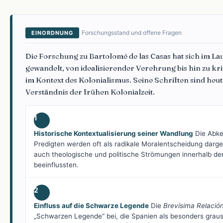
Forschungsstand und offene Fragen
EINORDNUNG
Die Forschung zu Bartolomé de las Casas hat sich im La
gewandelt, von idealisierender Verehrung bis hin zu kr
im Kontext des Kolonialismus. Seine Schriften sind heut
Verständnis der frühen Kolonialzeit.
1
Historische Kontextualisierung seiner Wandlung
Die Abke
Predigten werden oft als radikale Moralentscheidung darge
auch theologische und politische Strömungen innerhalb de
beeinflussten.
2
Einfluss auf die Schwarze Legende
Die
Brevísima Relació
„Schwarzen Legende“ bei, die Spanien als besonders grausa