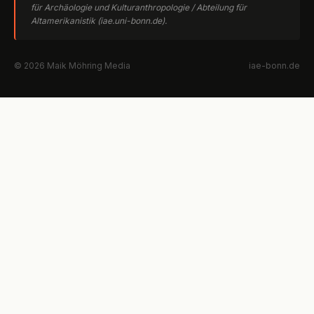
für Archäologie und Kulturanthropologie / Abteilung für
Altamerikanistik (iae.uni-bonn.de).
© 2026 Maik Möhring Media
iae-bonn.de