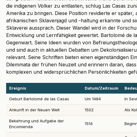
die indigenen Völker zu entlasten, schlug Las Casas zun
Amerika zu bringen. Diese Position revidierte er später, 
afrikanischen Sklavenjagd und -haltung erkannte und s
Sklaverei aussprach. Dieser Wandel wird in der Forschu
Entwicklung und Lernfähigkeit gewertet. Bartolomé de las 
Gegenwart. Seine Ideen wurden von Befreiungstheologe
und sind auch in aktuellen Debatten um Dekolonialisieru
relevant. Seine Schriften bieten einen eigenständigen Ei
Dilemmata der frühen Neuzeit und erinnern daran, dass 
komplexen und widersprüchlichen Persönlichkeiten gefü
Ereignis
Datum/Zeitraum
Bede
Geburt Bartolomé de las Casas
Um 1484
In Sev
Ankunft in der Neuen Welt
1502
Als Ko
Bekehrung und Aufgabe der
1514
Beginn
Encomienda