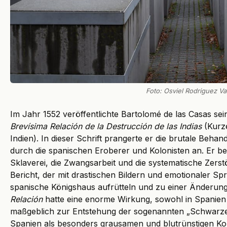
Foto: Osviel Rodriguez Va
Im Jahr 1552 veröffentlichte Bartolomé de las Casas se
Brevísima Relación de la Destrucción de las Indias
(Kurze
Indien). In dieser Schrift prangerte er die brutale Beha
durch die spanischen Eroberer und Kolonisten an. Er besc
Sklaverei, die Zwangsarbeit und die systematische Zerst
Bericht, der mit drastischen Bildern und emotionaler Spr
spanische Königshaus aufrütteln und zu einer Änderung
Relación
hatte eine enorme Wirkung, sowohl in Spanien 
maßgeblich zur Entstehung der sogenannten „Schwarze
Spanien als besonders grausamen und blutrünstigen Kolo