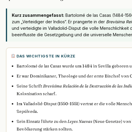
Kurz zusammengefasst:
Bartolomé de las Casas (1484-156
zum „Verteidiger der Indios“. Er prangerte in der
Brevísima Re
und verteidigte im Valladolid-Disput die volle Menschlichkeit
beeinflusste die Gesetzgebung und die universelle Menschen
DAS WICHTIGSTE IN KÜRZE
Bartolomé de las Casas wurde um 1484 in Sevilla geboren un
Er war Dominikaner, Theologe und der erste Bischof von 
Seine Schrift
Brevísima Relación de la Destrucción de las Indi
Kolonisation scharf.
Im Valladolid-Disput (1550-1551) vertrat er die volle Mensc
Sepúlveda.
Sein Einsatz führte zu den
Leyes Nuevas
(Neue Gesetze) von 
Bevölkerung stärken sollten.