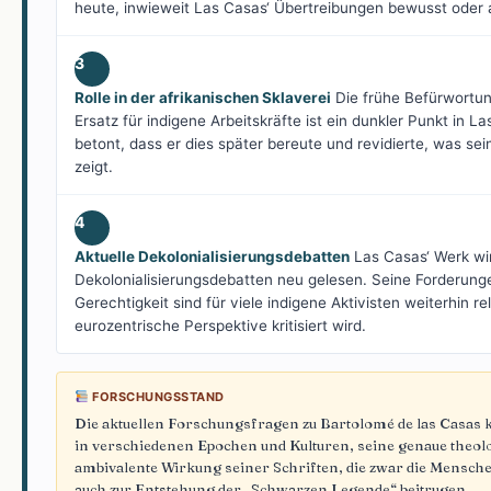
heute, inwieweit Las Casas‘ Übertreibungen bewusst oder 
3
Rolle in der afrikanischen Sklaverei
Die frühe Befürwortung
Ersatz für indigene Arbeitskräfte ist ein dunkler Punkt in L
betont, dass er dies später bereute und revidierte, was s
zeigt.
4
Aktuelle Dekolonialisierungsdebatten
Las Casas‘ Werk wir
Dekolonialisierungsdebatten neu gelesen. Seine Forderung
Gerechtigkeit sind für viele indigene Aktivisten weiterhin 
eurozentrische Perspektive kritisiert wird.
FORSCHUNGSSTAND
Die aktuellen Forschungsfragen zu Bartolomé de las Casas k
in verschiedenen Epochen und Kulturen, seine genaue theol
ambivalente Wirkung seiner Schriften, die zwar die Menschen
auch zur Entstehung der „Schwarzen Legende“ beitrugen.