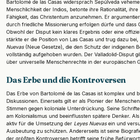
Bartolomé de las Casas widersprach Sepúlveda vehement.
Menschlichkeit der Indios, betonte ihre Rationalität, ih
Fähigkeit, das Christentum anzunehmen. Er argumentiert
durch friedliche Missionierung erfolgen dürfe und dass
Obwohl der Disput kein klares Ergebnis oder eine offizi
stärkte er die Position von Las Casas und trug dazu bei
Nuevas
(Neue Gesetze), die den Schutz der indigenen Be
vollständig aufgehoben wurden. Der Valladolid-Disput gi
über universelle Menschenrechte in der europäischen G
Das Erbe und die Kontroversen
Das Erbe von Bartolomé de las Casas ist komplex und b
Diskussionen. Einerseits gilt er als Pionier der Mensche
Stimmen gegen koloniale Unterdrückung. Seine Schriften 
am Kolonialismus und beeinflussten spätere Denker. Als
aktiv für die Umsetzung der
Leyes Nuevas
ein und versu
Ausbeutung zu schützen. Andererseits ist seine Biografi
der größten Kontroversen betrifft seine frühe Befürwor