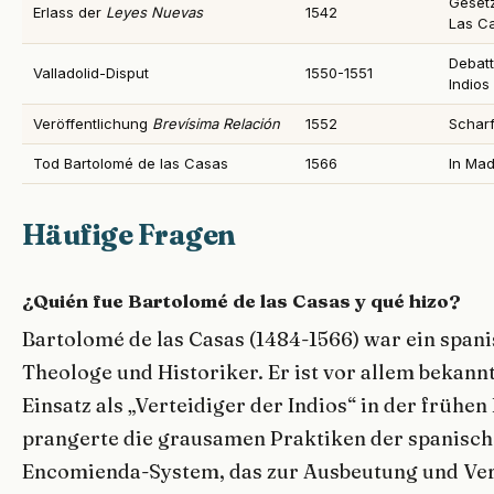
Gesetz
Erlass der
Leyes Nuevas
1542
Las C
Debatt
Valladolid-Disput
1550-1551
Indios
Veröffentlichung
Brevísima Relación
1552
Scharf
Tod Bartolomé de las Casas
1566
In Mad
Häufige Fragen
¿Quién fue Bartolomé de las Casas y qué hizo?
Bartolomé de las Casas (1484-1566) war ein spa
Theologe und Historiker. Er ist vor allem bekan
Einsatz als „Verteidiger der Indios“ in der frühen
prangerte die grausamen Praktiken der spanisch
Encomienda-System, das zur Ausbeutung und Ver