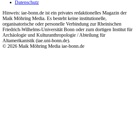
Forschung
Indigene Gegenwart
Reise & Stätten
Newsletter
Information
Über uns
Redaktionelle Grundsätze
Kontakt
Impressum
Datenschutz
Hinweis: iae-bonn.de ist ein privates redaktionelles Magazin der
Maik Möhring Media. Es besteht keine institutionelle,
organisatorische oder personelle Verbindung zur Rheinischen
Friedrich-Wilhelms-Universität Bonn oder zum dortigen Institut für
Archäologie und Kulturanthropologie / Abteilung für
Altamerikanistik (iae.uni-bonn.de).
© 2026 Maik Möhring Media
iae-bonn.de