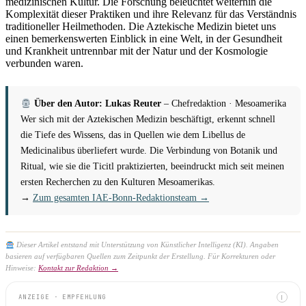
medizinischen Kultur. Die Forschung beleuchtet weiterhin die
Komplexität dieser Praktiken und ihre Relevanz für das Verständnis
traditioneller Heilmethoden. Die Aztekische Medizin bietet uns
einen bemerkenswerten Einblick in eine Welt, in der Gesundheit
und Krankheit untrennbar mit der Natur und der Kosmologie
verbunden waren.
Über den Autor: Lukas Reuter
– Chefredaktion · Mesoamerika
Wer sich mit der Aztekischen Medizin beschäftigt, erkennt schnell
die Tiefe des Wissens, das in Quellen wie dem Libellus de
Medicinalibus überliefert wurde. Die Verbindung von Botanik und
Ritual, wie sie die Ticitl praktizierten, beeindruckt mich seit meinen
ersten Recherchen zu den Kulturen Mesoamerikas.
→
Zum gesamten IAE-Bonn-Redaktionsteam →
Dieser Artikel entstand mit Unterstützung von Künstlicher Intelligenz (KI). Angaben
basieren auf verfügbaren Quellen zum Zeitpunkt der Erstellung. Für Korrekturen oder
Hinweise:
Kontakt zur Redaktion →
ANZEIGE · EMPFEHLUNG
I