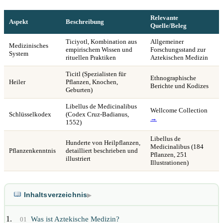
Relevante
Aspekt
Beschreibung
Quelle/Beleg
Ticiyotl, Kombination aus
Allgemeiner
Medizinisches
empirischem Wissen und
Forschungsstand zur
System
rituellen Praktiken
Aztekischen Medizin
Ticitl (Spezialisten für
Ethnographische
Heiler
Pflanzen, Knochen,
Berichte und Kodizes
Geburten)
Libellus de Medicinalibus
Wellcome Collection
Schlüsselkodex
(Codex Cruz-Badianus,
→
1552)
Libellus de
Hunderte von Heilpflanzen,
Medicinalibus (184
Pflanzenkenntnis
detailliert beschrieben und
Pflanzen, 251
illustriert
Illustrationen)
Inhaltsverzeichnis
▶
Was ist Aztekische Medizin?
01