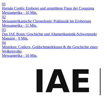
Lukas Reuter
Chefredaktion · Mesoamerika
Lukas Reuter leitet die Mesoamerika-Redaktion des IAE-Bonn
Magazins. Sein Schwerpunkt liegt auf den klassischen Maya-
Kulturen, der aztekischen Tripel-Allianz und den großen
archäologischen Stätten Mesoamerikas – von Tikal über…
Alle Beiträge →
Meistgelesen
01
Hernán Cortés: Eroberer und umstrittene Figur der Conquista
Mesoamerika · 10 Min.
02
Mesoamerikanische Chronologie: Präklassik bis Eroberung
Mesoamerika · 11 Min.
03
Das IAE Bonn: Geschichte und Altamerikanistik-Schwerpunkt
Magazin · 9 Min.
04
Mixteken: Codices, Goldschmiedekunst & die Geschichte eines
Wolkenvolks