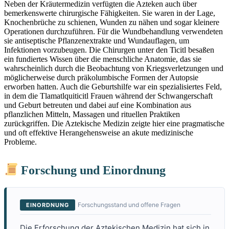
Neben der Kräutermedizin verfügten die Azteken auch über
bemerkenswerte chirurgische Fähigkeiten. Sie waren in der Lage,
Knochenbrüche zu schienen, Wunden zu nähen und sogar kleinere
Operationen durchzuführen. Für die Wundbehandlung verwendeten
sie antiseptische Pflanzenextrakte und Wundauflagen, um
Infektionen vorzubeugen. Die Chirurgen unter den Ticitl besaßen
ein fundiertes Wissen über die menschliche Anatomie, das sie
wahrscheinlich durch die Beobachtung von Kriegsverletzungen und
möglicherweise durch präkolumbische Formen der Autopsie
erworben hatten. Auch die Geburtshilfe war ein spezialisiertes Feld,
in dem die Tlamatlquiticitl Frauen während der Schwangerschaft
und Geburt betreuten und dabei auf eine Kombination aus
pflanzlichen Mitteln, Massagen und rituellen Praktiken
zurückgriffen. Die Aztekische Medizin zeigte hier eine pragmatische
und oft effektive Herangehensweise an akute medizinische
Probleme.
Forschung und Einordnung
Forschungsstand und offene Fragen
EINORDNUNG
Die Erforschung der Aztekischen Medizin hat sich in